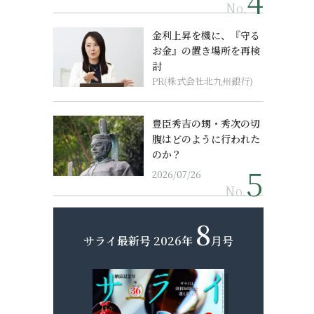
No.
金利上昇を機に、『守る
お金』の置き場所を再検
討
PR(株式会社北九州銀行)
豊臣秀吉の甥・秀次の切
腹はどのように行われた
のか？
2026/07/26
No.
8
サライ最新号
2026年
月号