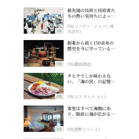
最先端の技術と技術者た
ちの熱い気持ちによって
作られているオーダーメ
PR(ソノヴァ・ジャパン株
イド補聴器
PR
式会社)
創業から続く150余年の
歴史を今に守っている濵
田酒造
PR
PR(濵田酒造)
タヒチでしか味わえな
い、「海の民」の記憶へ
とつながる旅
PR
PR(エア タヒチ ヌイ)
客室はすべて海側にあ
り、眼前に海が広がる
『西表島ホテル by 星野
リゾート』
PR
PR(星野リゾート)