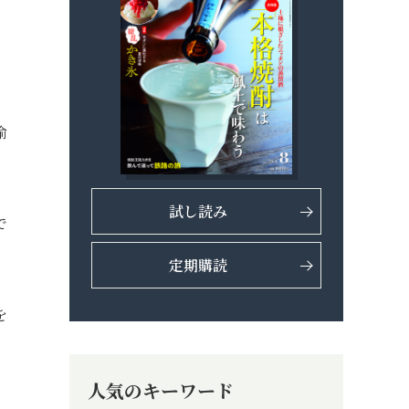
愉
試し読み
で
定期購読
を
人気のキーワード