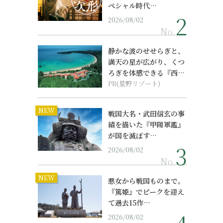
ペシャル時代…
2026/08/02
No.
静かな波のせせらぎと、
満天の星が広がり、くつ
ろぎを体感できる『西表
島ホテル by...
PR(星野リゾート)
NEW
戦国大名・武田信玄の事
績を描いた『甲陽軍鑑』
が国を滅ぼす…
2026/08/02
No.
NEW
悪女から戦国ものまで。
『篤姫』でピークを迎え
て過去15作…
2026/08/02