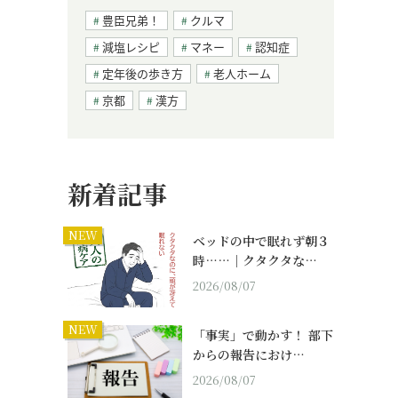
豊臣兄弟！
クルマ
減塩レシピ
マネー
認知症
定年後の歩き方
老人ホーム
京都
漢方
新着記事
NEW
ベッドの中で眠れず朝３
時……｜クタクタな…
2026/08/07
NEW
「事実」で動かす！ 部下
からの報告におけ…
2026/08/07