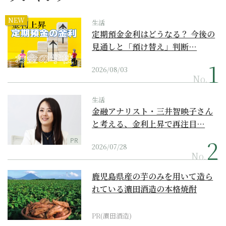
NEW
生活
定期預金金利はどうなる？ 今後の
見通しと「預け替え」判断…
2026/08/03
No.
生活
金融アナリスト・三井智映子さん
と考える、金利上昇で再注目…
PR
2026/07/28
No.
鹿児島県産の芋のみを用いて造ら
れている濵田酒造の本格焼酎
PR(濵田酒造)