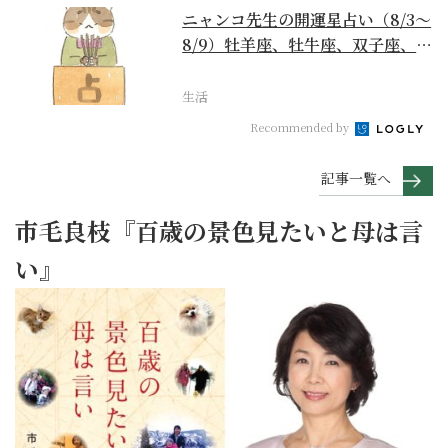
ニャンコ先生の開運星占い（8/3～
8/9）牡羊座、牡牛座、双子座、蟹
座編
生活
Recommended by
記事一覧へ
市毛良枝『百歳の景色見たいと母は言
い』