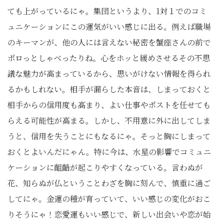
ても上がっているにゃ。集団というより、
1
対１でのコミ
ュニケーションにこの運気がいい感じに出る。例えば職場
のキーマンが、他の人には言えない秘密を蟹座さんの前で
ポロっとしゃべったりね。心をホッと緩めさせるその不思
議な魅力が高まっているから、思いがけない情報を得られ
るかもしれない。相手が漏らした本音は、しまっておくと
相手からの信用度も高まり、よい仕事やポストを任せても
らえる可能性が高まる。しかし、不用意に外に出してしま
うと、信用を失うことにもなるにゃ。そっと胸にしまって
おくとよいんだにゃん。特に今は、水星の影響でコミュニ
ケーションに齟齬が起こりやすくなっている。言わぬが
花、知らぬが仏ということわざを胸に刻んで、慎重に過ご
してにゃ。金運の種が育っていて、いい感じの変化がおこ
りそうにゃ！恋愛運もいい感じで、新しい出会いや恋が始