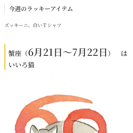
今週のラッキーアイテム
ズッキーニ、白いＴシャツ
6月21日～7月22日
蟹座（
） は
いいろ猫