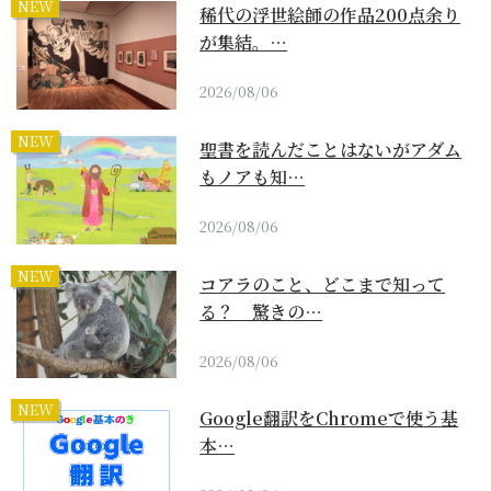
NEW
稀代の浮世絵師の作品200点余り
が集結。…
2026/08/06
NEW
聖書を読んだことはないがアダム
もノアも知…
2026/08/06
NEW
コアラのこと、どこまで知って
る？ 驚きの…
2026/08/06
NEW
Google翻訳をChromeで使う基
本…