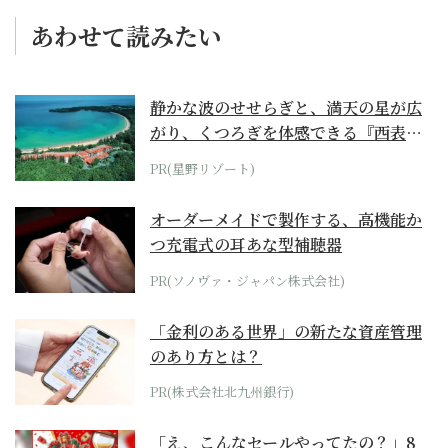
あわせて読みたい
静かな波のせせらぎと、満天の星が広
がり、くつろぎを体感できる『西表島
ホテル by...
PR(星野リゾート)
オーダーメイドで製作する、高機能か
つ充電式の耳あな型補聴器
PR(ソノヴァ・ジャパン株式会社)
「金利のある世界」の新たな資産管理
のあり方とは？
PR(株式会社北九州銀行)
「え、こんなセールやってたの？」8