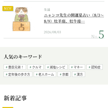
NEW
生活
ニャンコ先生の開運星占い（8/3～
8/9）牡羊座、牡牛座…
2026/08/03
No.
人気のキーワード
豊臣兄弟！
クルマ
減塩レシピ
マネー
認知症
定年後の歩き方
老人ホーム
京都
漢方
新着記事