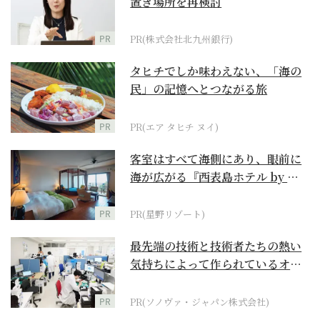
置き場所を再検討
PR
PR(株式会社北九州銀行)
タヒチでしか味わえない、「海の
民」の記憶へとつながる旅
PR
PR(エア タヒチ ヌイ)
客室はすべて海側にあり、眼前に
海が広がる『西表島ホテル by 星
野リゾート』
PR
PR(星野リゾート)
最先端の技術と技術者たちの熱い
気持ちによって作られているオー
ダーメイド補聴器
PR
PR(ソノヴァ・ジャパン株式会社)