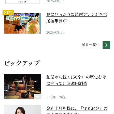
2026/08/06
NEW
夏にぴったりな焼酎アレンジを吉
尾編集長が…
2026/08/05
記事一覧へ
ピックアップ
創業から続く150余年の歴史を今
に守っている濵田酒造
PR
PR(濵田酒造)
金利上昇を機に、『守るお金』の