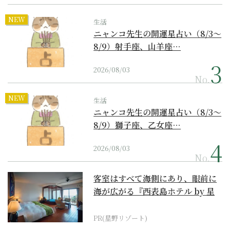
NEW
生活
ニャンコ先生の開運星占い（8/3～
8/9）射手座、山羊座…
2026/08/03
No.
NEW
生活
ニャンコ先生の開運星占い（8/3～
8/9）獅子座、乙女座…
2026/08/03
No.
客室はすべて海側にあり、眼前に
海が広がる『西表島ホテル by 星
野リゾート』
PR(星野リゾート)