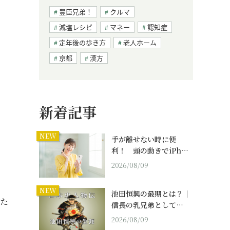
豊臣兄弟！
クルマ
減塩レシピ
マネー
認知症
定年後の歩き方
老人ホーム
京都
漢方
新着記事
NEW
手が離せない時に便
利！ 頭の動きでiPh…
2026/08/09
NEW
池田恒興の最期とは？｜
いた
信長の乳兄弟として…
2026/08/09