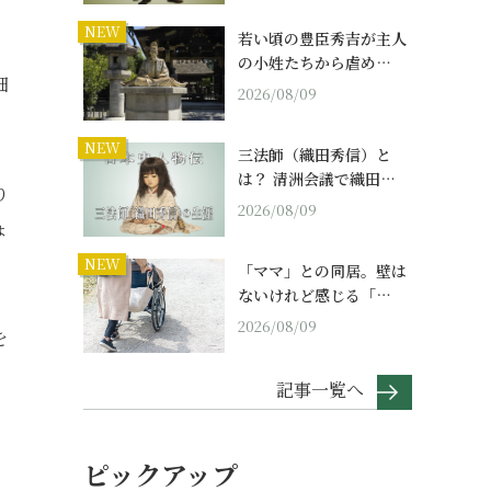
NEW
若い頃の豊臣秀吉が主人
の小姓たちから虐め…
細
2026/08/09
NEW
三法師（織田秀信）と
は？ 清洲会議で織田…
り
2026/08/09
ょ
NEW
「ママ」との同居。壁は
ないけれど感じる「…
2026/08/09
を
記事一覧へ
ピックアップ