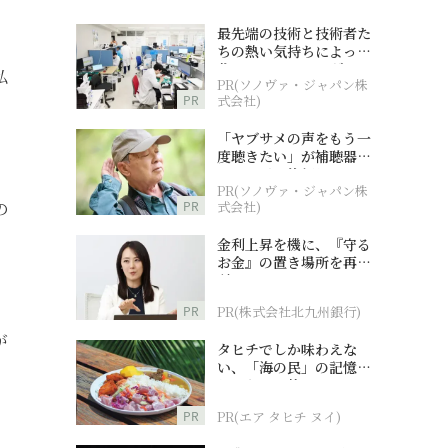
最先端の技術と技術者た
ちの熱い気持ちによって
作られているオーダーメ
私
PR(ソノヴァ・ジャパン株
イド補聴器
PR
式会社)
「ヤブサメの声をもう一
度聴きたい」が補聴器チ
ャレンジの後押しに
。
PR(ソノヴァ・ジャパン株
PR
式会社)
の
金利上昇を機に、『守る
お金』の置き場所を再検
討
PR
PR(株式会社北九州銀行)
が
タヒチでしか味わえな
い、「海の民」の記憶へ
とつながる旅
PR
PR(エア タヒチ ヌイ)