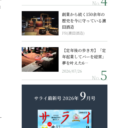
No.
が
創業から続く150余年の
歴史を今に守っている濵
田酒造
PR(濵田酒造)
、
【定年後の歩き方】「定
年起業してバーを経営」
夢を叶えた6…
2026/07/26
No.
9
サライ最新号
2026年
月号
ー