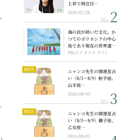
上昇で再注目…
PR
2026/07/28
か
No.
海の民が紡いだ文化。か
つてのポリネシアの中心
地であり現在の世界遺産
からみえてくる...
PR(エア タヒチ ヌイ)
NEW
ニャンコ先生の開運星占
い（8/3～8/9）射手座、
る
山羊座…
2026/08/03
No.
ン
NEW
ニャンコ先生の開運星占
い（8/3～8/9）獅子座、
乙女座…
2026/08/03
わ