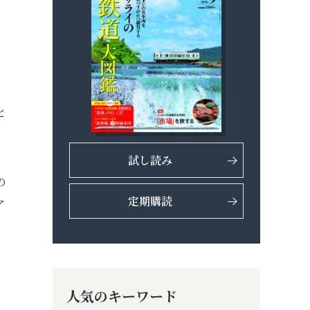
と
試し読み
の
定期購読
ア
人気のキーワード