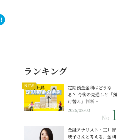
ランキング
NEW
定期預金金利はどうな
る？ 今後の見通しと「預
け替え」判断…
2026/08/03
No.
金融アナリスト・三井智
映子さんと考える、金利