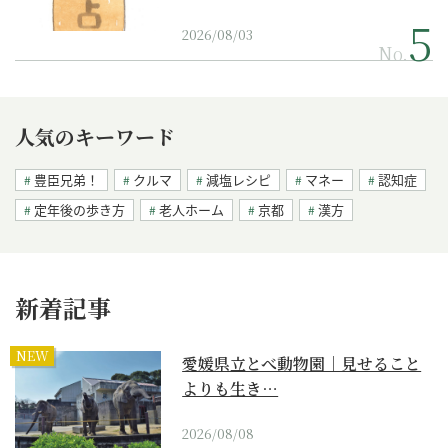
2026/08/03
No.
人気のキーワード
豊臣兄弟！
クルマ
減塩レシピ
マネー
認知症
定年後の歩き方
老人ホーム
京都
漢方
新着記事
NEW
愛媛県立とべ動物園｜見せること
よりも生き…
2026/08/08