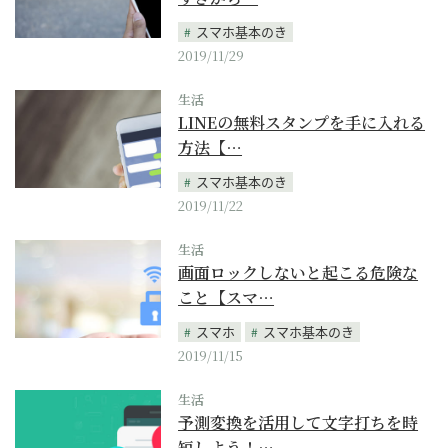
スマホ基本のき
2019/11/29
生活
LINEの無料スタンプを手に入れる
方法【…
スマホ基本のき
2019/11/22
生活
画面ロックしないと起こる危険な
こと【スマ…
スマホ
スマホ基本のき
2019/11/15
生活
予測変換を活用して文字打ちを時
短しよう！…