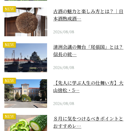
NEW
古酒の魅力と楽しみ方とは？｜日
本酒熟成酒…
2026/08/08
NEW
清洲会議の舞台「尾張国」とは？
信長の統…
2026/08/08
NEW
【先人に学ぶ人生の仕舞い方】大
山捨松・5…
2026/08/08
NEW
８月に気をつけるべきポイントと
おすすめレ…