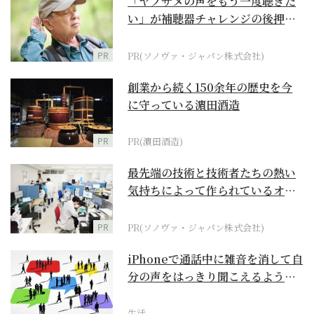
「ヤブサメの声をもう一度聴きた
い」が補聴器チャレンジの後押し
に
PR
PR(ソノヴァ・ジャパン株式会社)
創業から続く150余年の歴史を今
に守っている濵田酒造
PR
PR(濵田酒造)
最先端の技術と技術者たちの熱い
気持ちによって作られているオー
ダーメイド補聴器
PR
PR(ソノヴァ・ジャパン株式会社)
iPhoneで通話中に雑音を消して自
分の声をはっきり聞こえるように
するには？【ス...
生活