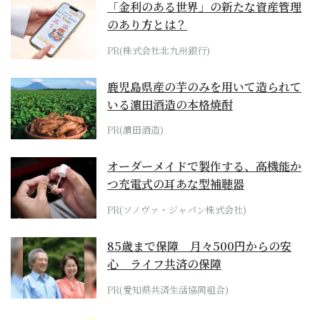
「金利のある世界」の新たな資産管理
のあり方とは？
PR(株式会社北九州銀行)
鹿児島県産の芋のみを用いて造られて
いる濵田酒造の本格焼酎
PR(濵田酒造)
オーダーメイドで製作する、高機能か
つ充電式の耳あな型補聴器
PR(ソノヴァ・ジャパン株式会社)
85歳まで保障 月々500円からの安
心 ライフ共済の保障
PR(愛知県共済生活協同組合)