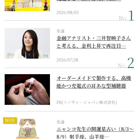
2026/08/03
No.
生活
金融アナリスト・三井智映子さん
と考える、金利上昇で再注目…
PR
2026/07/28
No.
オーダーメイドで製作する、高機
能かつ充電式の耳あな型補聴器
PR(ソノヴァ・ジャパン株式会社)
NEW
生活
ニャンコ先生の開運星占い（8/3～
8/9）射手座、山羊座…