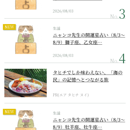
2026/08/03
No.
NEW
生活
ニャンコ先生の開運星占い（8/3～
8/9）獅子座、乙女座…
2026/08/03
No.
タヒチでしか味わえない、「海の
民」の記憶へとつながる旅
PR(エア タヒチ ヌイ)
NEW
生活
ニャンコ先生の開運星占い（8/3～
8/9）牡羊座、牡牛座…