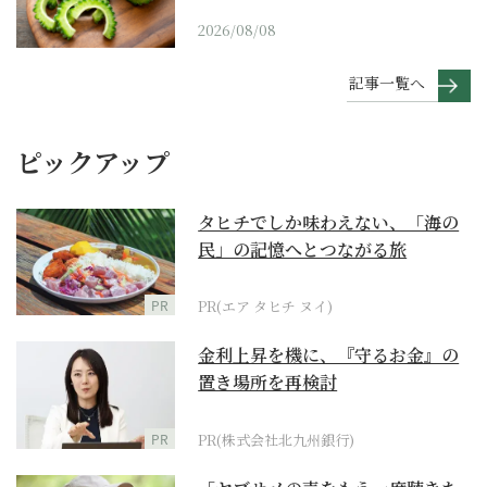
2026/08/08
記事一覧へ
ピックアップ
タヒチでしか味わえない、「海の
民」の記憶へとつながる旅
PR
PR(エア タヒチ ヌイ)
金利上昇を機に、『守るお金』の
置き場所を再検討
PR
PR(株式会社北九州銀行)