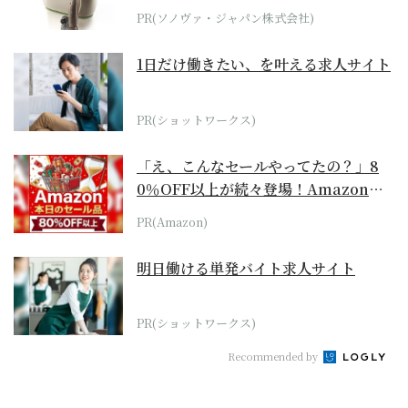
位モデル
PR(ソノヴァ・ジャパン株式会社)
1日だけ働きたい、を叶える求人サイト
PR(ショットワークス)
「え、こんなセールやってたの？」8
0％OFF以上が続々登場！Amazonの
本気が...
PR(Amazon)
明日働ける単発バイト求人サイト
PR(ショットワークス)
Recommended by