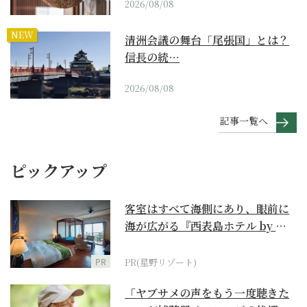
2026/08/08
NEW
清洲会議の舞台「尾張国」とは？
信長の統…
2026/08/08
記事一覧へ
ピックアップ
客室はすべて海側にあり、眼前に
海が広がる『西表島ホテル by 星
野リゾート』
PR
PR(星野リゾート)
「ヤブサメの声をもう一度聴きた