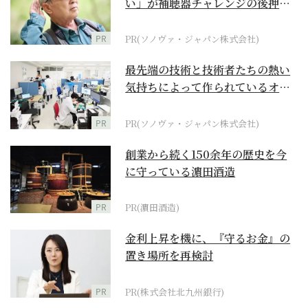
い」が補聴器チャレンジの後押し
に
PR
PR(ソノヴァ・ジャパン株式会社)
最先端の技術と技術者たちの熱い
気持ちによって作られているオー
ダーメイド補聴器
PR
PR(ソノヴァ・ジャパン株式会社)
創業から続く150余年の歴史を今
に守っている濵田酒造
PR
PR(濵田酒造)
金利上昇を機に、『守るお金』の
置き場所を再検討
PR
PR(株式会社北九州銀行)