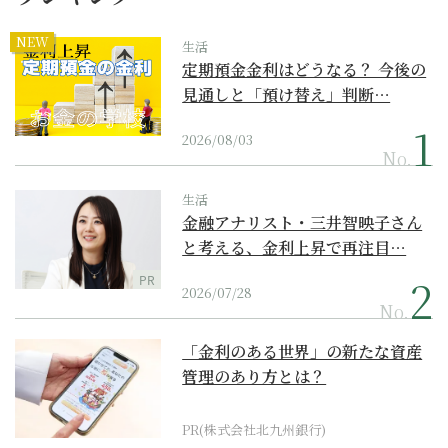
NEW
生活
定期預金金利はどうなる？ 今後の
見通しと「預け替え」判断…
2026/08/03
No.
生活
金融アナリスト・三井智映子さん
と考える、金利上昇で再注目…
PR
2026/07/28
No.
「金利のある世界」の新たな資産
管理のあり方とは？
PR(株式会社北九州銀行)