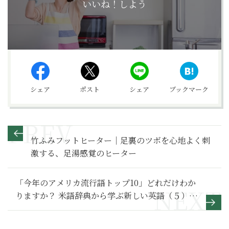
いいね！しよう
シェア
ポスト
シェア
ブックマーク
竹ふみフットヒーター｜足裏のツボを心地よく刺
激する、足湯感覚のヒーター
「今年のアメリカ流行語トップ10」どれだけわか
りますか？ 米語辞典から学ぶ新しい英語（５）
【世界が変わる異文化理解レッスン 基礎編36】