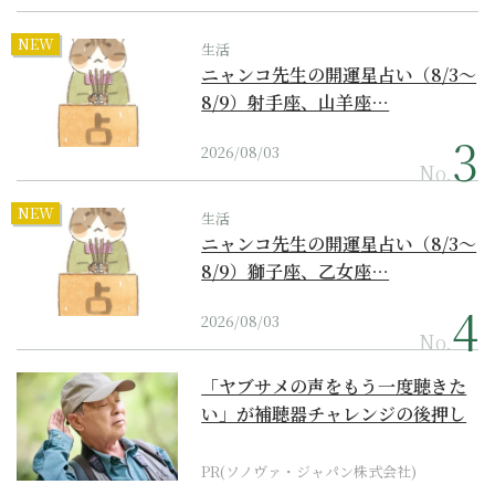
NEW
生活
ニャンコ先生の開運星占い（8/3～
8/9）射手座、山羊座…
2026/08/03
No.
NEW
生活
ニャンコ先生の開運星占い（8/3～
8/9）獅子座、乙女座…
2026/08/03
No.
「ヤブサメの声をもう一度聴きた
い」が補聴器チャレンジの後押し
に
PR(ソノヴァ・ジャパン株式会社)