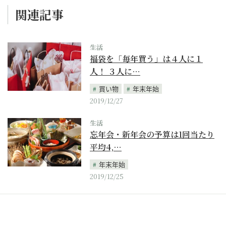
関連記事
生活
福袋を「毎年買う」は４人に１
人！ ３人に…
買い物
年末年始
2019/12/27
生活
忘年会・新年会の予算は1回当たり
平均4,…
年末年始
2019/12/25