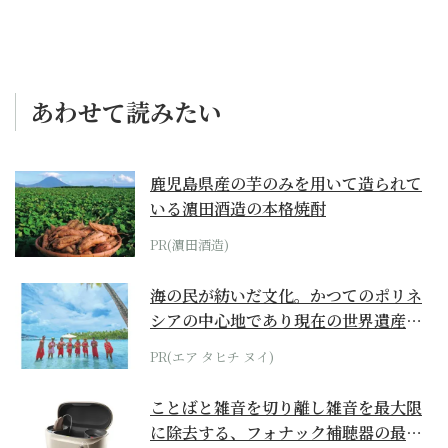
あわせて読みたい
鹿児島県産の芋のみを用いて造られて
いる濵田酒造の本格焼酎
PR(濵田酒造)
海の民が紡いだ文化。かつてのポリネ
シアの中心地であり現在の世界遺産か
らみえてくる...
PR(エア タヒチ ヌイ)
ことばと雑音を切り離し雑音を最大限
に除去する、フォナック補聴器の最上