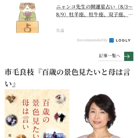
ニャンコ先生の開運星占い（8/3～
8/9）牡羊座、牡牛座、双子座、蟹
座編
生活
Recommended by
記事一覧へ
市毛良枝『百歳の景色見たいと母は言
い』