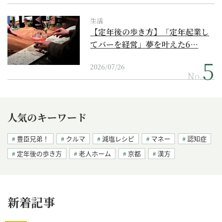
生活
【定年後の歩き方】「定年起業し
てバーを経営」夢を叶えた6…
2026/07/26
No.
人気のキーワード
豊臣兄弟！
クルマ
減塩レシピ
マネー
認知症
定年後の歩き方
老人ホーム
京都
漢方
新着記事