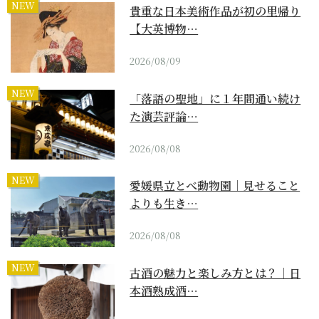
NEW
貴重な日本美術作品が初の里帰り
【大英博物…
2026/08/09
NEW
「落語の聖地」に１年間通い続け
た演芸評論…
2026/08/08
NEW
愛媛県立とべ動物園｜見せること
よりも生き…
2026/08/08
NEW
古酒の魅力と楽しみ方とは？｜日
本酒熟成酒…