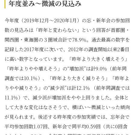
年度並み～微減の見込み
今年度（2019年12月～2020年1月）の忘・新年会の参加回
数の見込みは「昨年と変わらない」という回答が首都圏・
関西圏・東海圏の３圏域合計で78.9％。過去最高の数字を
記録した2017年度に次いで、2012年の調査開始以来2番目
に高い数字となっています。「昨年より大きく増えそう」
「昨年よりやや増えそう」の“増加派”は計9.0％（前年同
調査では10.1％）、「昨年より大きく減りそう」「昨年よ
りやや減りそう」の“減少派”は計12.1％ （前年同調査では
11.1％）で、減少派が増加派をやや上回りました。全体と
して大きな変化はなさそうで、横ばい～微減といった傾向
が見られます。後述する昨年度の参加実績では、忘年会で
平均参加回数1.07回、新年会で同平均0.59回（共に0回含