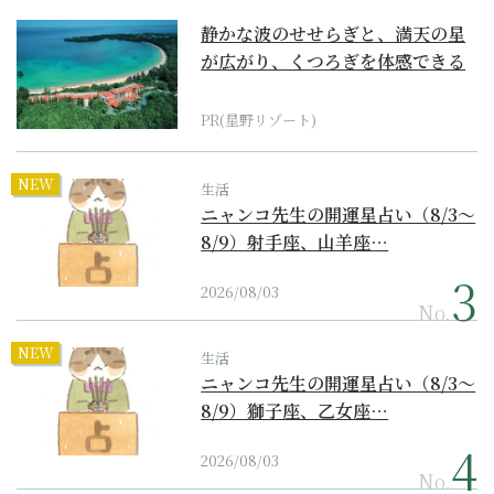
静かな波のせせらぎと、満天の星
が広がり、くつろぎを体感できる
『西表島ホテル by...
PR(星野リゾート)
NEW
生活
ニャンコ先生の開運星占い（8/3～
8/9）射手座、山羊座…
2026/08/03
No.
NEW
生活
ニャンコ先生の開運星占い（8/3～
8/9）獅子座、乙女座…
2026/08/03
No.