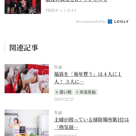
PR(Rチャンネル)
Recommended by
関連記事
生活
福袋を「毎年買う」は４人に１
人！ ３人に…
買い物
年末年始
2019/12/27
生活
主婦が困っている掃除場所第1位は
「換気扇…