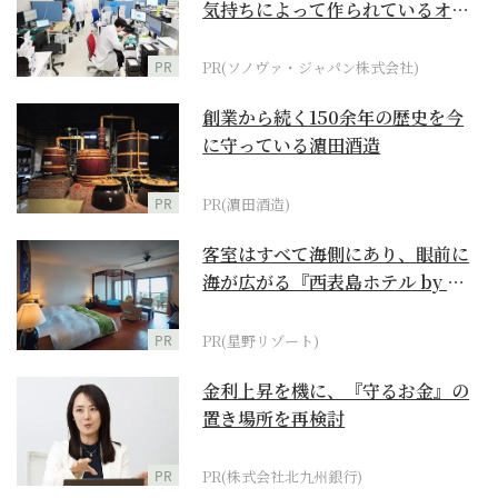
気持ちによって作られているオー
ダーメイド補聴器
PR
PR(ソノヴァ・ジャパン株式会社)
創業から続く150余年の歴史を今
に守っている濵田酒造
PR
PR(濵田酒造)
客室はすべて海側にあり、眼前に
海が広がる『西表島ホテル by 星
野リゾート』
PR
PR(星野リゾート)
金利上昇を機に、『守るお金』の
置き場所を再検討
PR
PR(株式会社北九州銀行)