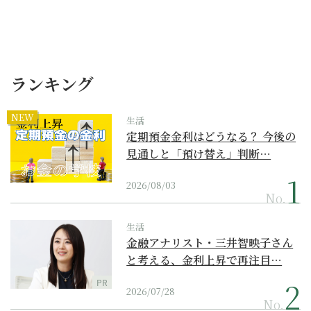
ランキング
NEW
生活
定期預金金利はどうなる？ 今後の
見通しと「預け替え」判断…
2026/08/03
No.
生活
金融アナリスト・三井智映子さん
と考える、金利上昇で再注目…
PR
2026/07/28
No.