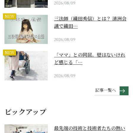
2026/08/09
NEW
三法師（織田秀信）とは？ 清洲会
議で織田…
2026/08/09
NEW
「ママ」との同居。壁はないけれ
ど感じる「…
2026/08/09
記事一覧へ
ピックアップ
最先端の技術と技術者たちの熱い