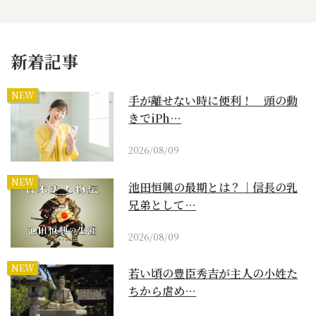
新着記事
NEW
手が離せない時に便利！ 頭の動
きでiPh…
2026/08/09
NEW
池田恒興の最期とは？｜信長の乳
兄弟として…
2026/08/09
NEW
若い頃の豊臣秀吉が主人の小姓た
ちから虐め…