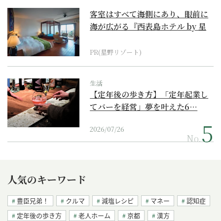
客室はすべて海側にあり、眼前に
海が広がる『西表島ホテル by 星
野リゾート』
PR(星野リゾート)
生活
【定年後の歩き方】「定年起業し
てバーを経営」夢を叶えた6…
2026/07/26
No.
人気のキーワード
豊臣兄弟！
クルマ
減塩レシピ
マネー
認知症
定年後の歩き方
老人ホーム
京都
漢方