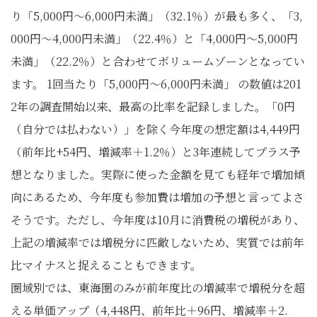
り「5,000円～6,000円未満」（32.1％）が最も多く、「3,
000円～4,000円未満」（22.4％）と「4,000円～5,000円
未満」（22.2％）と合わせてボリュームゾーンとなってい
ます。 1回当たり「5,000円～6,000円未満」 の数値は201
2年の調査開始以来、最高の比率を記録しました。「0円
（自分では払わない）」を除く今年度の想定額は4,449円
（前年比+54円、増減率＋1.2％）と3年連続してプラス予
想となりました。実際に使った金額を見ても経年で増加傾
向にあるため、今年度も参加費は増加の予想と言ってよさ
そうです。ただし、今年度は10月に消費税の増税があり、
上記の増減率では増税分に匹敵しないため、実質では前年
比マイナスと捉えることもできます。
圏域別では、東海圏のみが前年度比の増減率で増税分を超
える単価アップ（4,448円、前年比＋96円、増減率＋2.