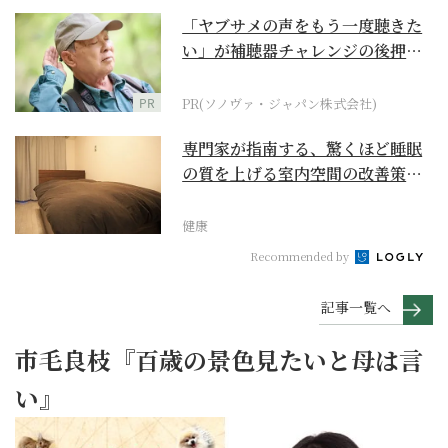
「ヤブサメの声をもう一度聴きた
い」が補聴器チャレンジの後押し
に
PR
PR(ソノヴァ・ジャパン株式会社)
専門家が指南する、驚くほど睡眠
の質を上げる室内空間の改善策と
は
健康
Recommended by
記事一覧へ
市毛良枝『百歳の景色見たいと母は言
い』