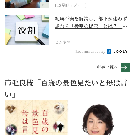
PR
PR(星野リゾート)
配属不満を解消し、部下が迷わず
走れる「役割の提示」とは？【ビ
ジネスの極意】
ビジネス
Recommended by
記事一覧へ
市毛良枝『百歳の景色見たいと母は言
い』