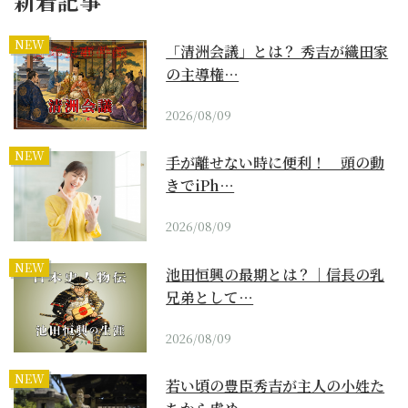
新着記事
NEW
「清洲会議」とは？ 秀吉が織田家
の主導権…
2026/08/09
NEW
手が離せない時に便利！ 頭の動
きでiPh…
2026/08/09
NEW
池田恒興の最期とは？｜信長の乳
兄弟として…
2026/08/09
NEW
若い頃の豊臣秀吉が主人の小姓た