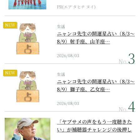
PR(エア タヒチ ヌイ)
NEW
生活
ニャンコ先生の開運星占い（8/3～
8/9）射手座、山羊座…
2026/08/03
No.
NEW
生活
ニャンコ先生の開運星占い（8/3～
8/9）獅子座、乙女座…
2026/08/03
No.
「ヤブサメの声をもう一度聴きた
い」が補聴器チャレンジの後押し
に