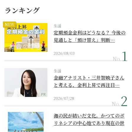
ランキング
NEW
生活
定期預金金利はどうなる？ 今後の
見通しと「預け替え」判断…
2026/08/03
No.
生活
金融アナリスト・三井智映子さん
と考える、金利上昇で再注目…
PR
2026/07/28
No.
海の民が紡いだ文化。かつてのポ
リネシアの中心地であり現在の世
界遺産からみえてくる...