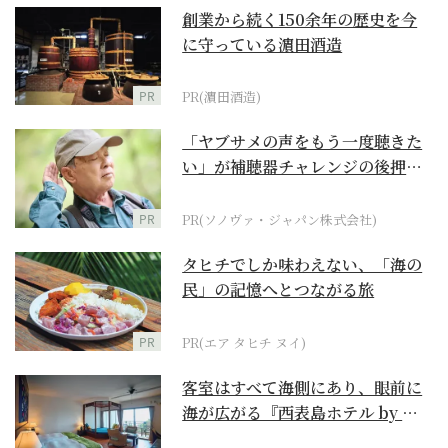
創業から続く150余年の歴史を今
に守っている濵田酒造
PR
PR(濵田酒造)
「ヤブサメの声をもう一度聴きた
い」が補聴器チャレンジの後押し
に
PR
PR(ソノヴァ・ジャパン株式会社)
タヒチでしか味わえない、「海の
民」の記憶へとつながる旅
PR
PR(エア タヒチ ヌイ)
客室はすべて海側にあり、眼前に
海が広がる『西表島ホテル by 星
野リゾート』