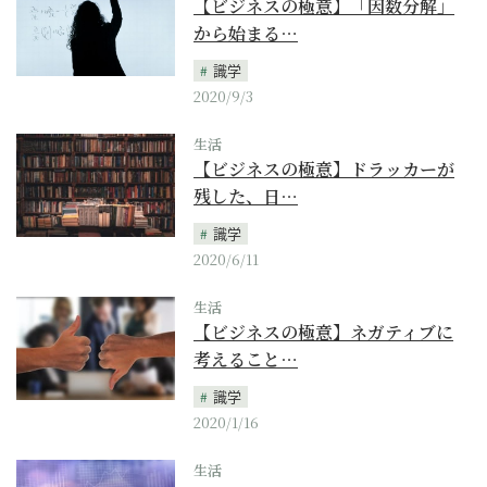
【ビジネスの極意】「因数分解」
から始まる…
識学
2020/9/3
生活
【ビジネスの極意】ドラッカーが
残した、日…
識学
2020/6/11
生活
【ビジネスの極意】ネガティブに
考えること…
識学
2020/1/16
生活