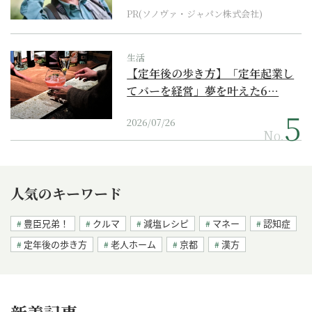
PR(ソノヴァ・ジャパン株式会社)
生活
【定年後の歩き方】「定年起業し
てバーを経営」夢を叶えた6…
2026/07/26
No.
人気のキーワード
豊臣兄弟！
クルマ
減塩レシピ
マネー
認知症
定年後の歩き方
老人ホーム
京都
漢方