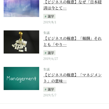
【ビジネスの極意】なぜ「日本経
済は今とて…
識学
2019/8/1
生活
【ビジネスの極意】「報酬」それ
とも「やり…
識学
2019/6/27
生活
【ビジネスの極意】「マネジメン
ト」の意味…
識学
2019/5/7