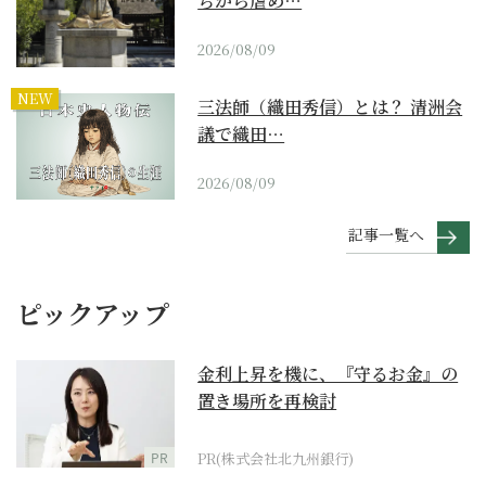
ちから虐め…
2026/08/09
NEW
三法師（織田秀信）とは？ 清洲会
議で織田…
2026/08/09
記事一覧へ
ピックアップ
金利上昇を機に、『守るお金』の
置き場所を再検討
PR
PR(株式会社北九州銀行)