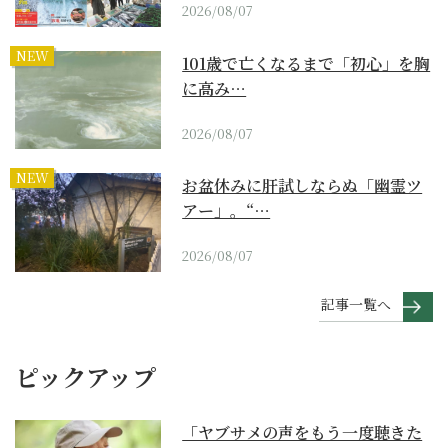
2026/08/07
NEW
101歳で亡くなるまで「初心」を胸
に高み…
2026/08/07
NEW
お盆休みに肝試しならぬ「幽霊ツ
アー」。“…
2026/08/07
記事一覧へ
ピックアップ
「ヤブサメの声をもう一度聴きた