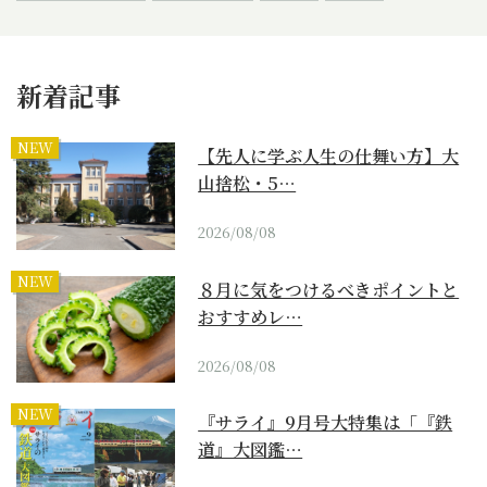
新着記事
NEW
【先人に学ぶ人生の仕舞い方】大
山捨松・5…
2026/08/08
NEW
８月に気をつけるべきポイントと
おすすめレ…
2026/08/08
NEW
『サライ』9月号大特集は「『鉄
道』大図鑑…