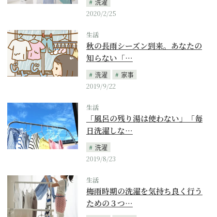
洗濯
2020/2/25
生活
秋の長雨シーズン到来。あなたの
知らない「…
洗濯
家事
2019/9/22
生活
「風呂の残り湯は使わない」「毎
日洗濯しな…
洗濯
2019/8/23
生活
梅雨時期の洗濯を気持ち良く行う
ための３つ…