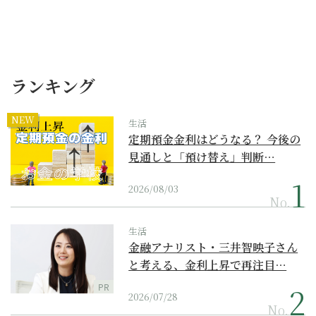
ランキング
NEW
生活
定期預金金利はどうなる？ 今後の
見通しと「預け替え」判断…
2026/08/03
No.
生活
金融アナリスト・三井智映子さん
と考える、金利上昇で再注目…
PR
2026/07/28
No.