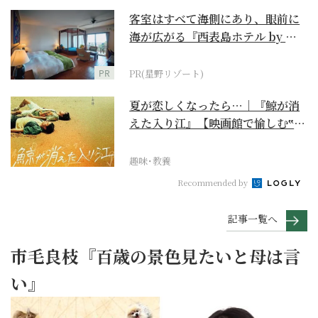
客室はすべて海側にあり、眼前に
海が広がる『西表島ホテル by 星
野リゾート』
PR
PR(星野リゾート)
夏が恋しくなったら…｜『鯨が消
えた入り江』【映画館で愉しむ‟ご
褒美映画”】
趣味･教養
Recommended by
記事一覧へ
市毛良枝『百歳の景色見たいと母は言
い』