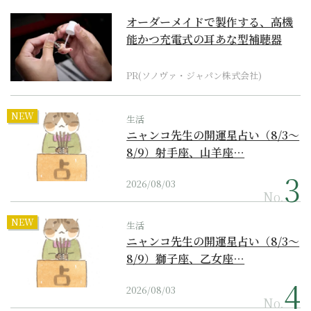
オーダーメイドで製作する、高機
能かつ充電式の耳あな型補聴器
PR(ソノヴァ・ジャパン株式会社)
NEW
生活
ニャンコ先生の開運星占い（8/3～
8/9）射手座、山羊座…
2026/08/03
No.
NEW
生活
ニャンコ先生の開運星占い（8/3～
8/9）獅子座、乙女座…
2026/08/03
No.