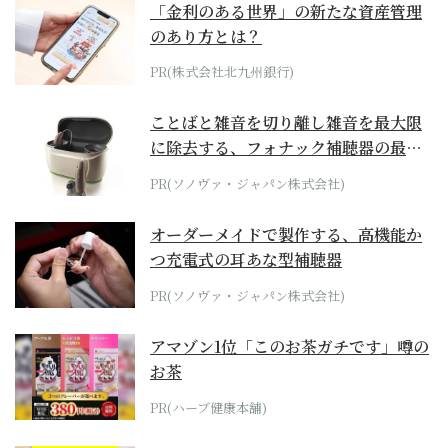
「金利のある世界」の新たな資産管理
のあり方とは？
PR(株式会社北九州銀行)
ことばと雑音を切り離し雑音を最大限
に除去する、フォナック補聴器の最上
位モデル
PR(ソノヴァ・ジャパン株式会社)
オーダーメイドで製作する、高機能か
つ充電式の耳あな型補聴器
PR(ソノヴァ・ジャパン株式会社)
アマゾン1位「このお茶ガチです」噂の
お茶
PR(ハーブ健康本舗)