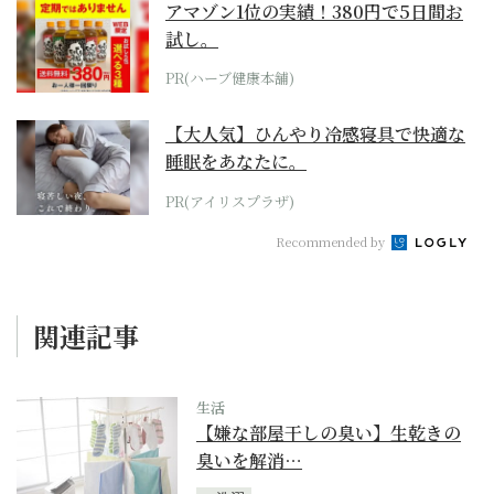
アマゾン1位の実績！380円で5日間お
試し。
PR(ハーブ健康本舗)
【大人気】ひんやり冷感寝具で快適な
睡眠をあなたに。
PR(アイリスプラザ)
Recommended by
関連記事
生活
【嫌な部屋干しの臭い】生乾きの
臭いを解消…