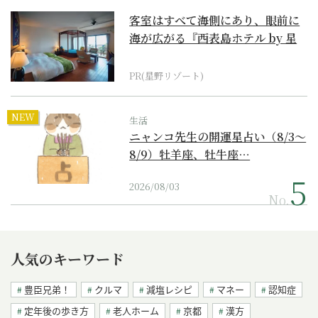
客室はすべて海側にあり、眼前に
海が広がる『西表島ホテル by 星
野リゾート』
PR(星野リゾート)
NEW
生活
ニャンコ先生の開運星占い（8/3～
8/9）牡羊座、牡牛座…
2026/08/03
No.
人気のキーワード
豊臣兄弟！
クルマ
減塩レシピ
マネー
認知症
定年後の歩き方
老人ホーム
京都
漢方