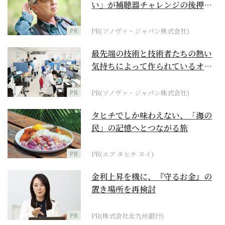
い」が補聴器チャレンジの後押し
に
PR
PR(ソノヴァ・ジャパン株式会社)
最先端の技術と技術者たちの熱い
気持ちによって作られているオー
ダーメイド補聴器
PR
PR(ソノヴァ・ジャパン株式会社)
タヒチでしか味わえない、「海の
民」の記憶へとつながる旅
PR
PR(エア タヒチ ヌイ)
金利上昇を機に、『守るお金』の
置き場所を再検討
PR
PR(株式会社北九州銀行)