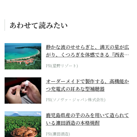
あわせて読みたい
静かな波のせせらぎと、満天の星が広
がり、くつろぎを体感できる『西表島
ホテル by...
PR(星野リゾート)
オーダーメイドで製作する、高機能か
つ充電式の耳あな型補聴器
PR(ソノヴァ・ジャパン株式会社)
鹿児島県産の芋のみを用いて造られて
いる濵田酒造の本格焼酎
PR(濵田酒造)