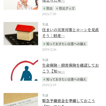
役立った本…
防災
防災グッズ
2021/7/30
生活
住まいの災害対策とローンを見直
そう｜財産…
知っておきたい災害への備え
2019/2/26
生活
生命保険・損害保険を確認してお
こう【知っ…
知っておきたい災害への備え
2019/2/19
生活
緊急予備資金を準備しておこう