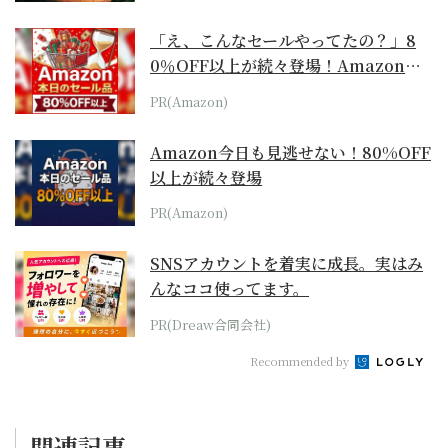
「え、こんなセールやってたの？」8
0％OFF以上が続々登場！Amazonの
本気が...
PR(Amazon)
Amazon今日も見逃せない！80%OFF
以上が続々登場
PR(Amazon)
SNSアカウントを着実に成長。実はみ
んなココ使ってます。
PR(Dreaw合同会社)
Recommended by
関連記事