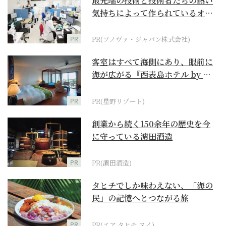
最先端の技術と技術者たちの熱い
気持ちによって作られているオー
ダーメイド補聴器
PR
PR(ソノヴァ・ジャパン株式会社)
客室はすべて海側にあり、眼前に
海が広がる『西表島ホテル by 星
野リゾート』
PR
PR(星野リゾート)
創業から続く150余年の歴史を今
に守っている濵田酒造
PR
PR(濵田酒造)
タヒチでしか味わえない、「海の
民」の記憶へとつながる旅
PR
PR(エア タヒチ ヌイ)