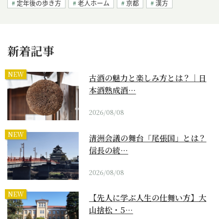
定年後の歩き方
老人ホーム
京都
漢方
新着記事
NEW
古酒の魅力と楽しみ方とは？｜日
本酒熟成酒…
2026/08/08
NEW
清洲会議の舞台「尾張国」とは？
信長の統…
2026/08/08
NEW
【先人に学ぶ人生の仕舞い方】大
山捨松・5…