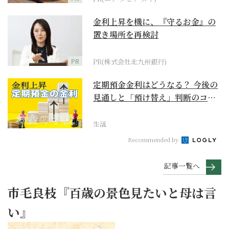
金利上昇を機に、『守るお金』の
置き場所を再検討
PR
PR(株式会社北九州銀行)
定期預金金利はどうなる？ 今後の
見通しと「預け替え」判断のコツ
【お金の学校】
生活
Recommended by
記事一覧へ
市毛良枝『百歳の景色見たいと母は言
い』