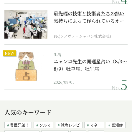
No.
最先端の技術と技術者たちの熱い
気持ちによって作られているオー
ダーメイド補聴器
PR(ソノヴァ・ジャパン株式会社)
NEW
生活
ニャンコ先生の開運星占い（8/3～
8/9）牡羊座、牡牛座…
2026/08/03
No.
人気のキーワード
豊臣兄弟！
クルマ
減塩レシピ
マネー
認知症