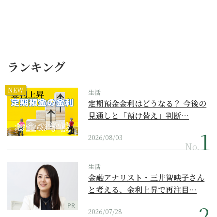
ランキング
NEW
生活
定期預金金利はどうなる？ 今後の
見通しと「預け替え」判断…
2026/08/03
No.
生活
金融アナリスト・三井智映子さん
と考える、金利上昇で再注目…
PR
2026/07/28