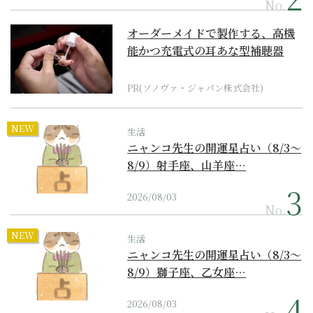
No.
オーダーメイドで製作する、高機
能かつ充電式の耳あな型補聴器
PR(ソノヴァ・ジャパン株式会社)
NEW
生活
ニャンコ先生の開運星占い（8/3～
8/9）射手座、山羊座…
2026/08/03
No.
NEW
生活
ニャンコ先生の開運星占い（8/3～
8/9）獅子座、乙女座…
2026/08/03