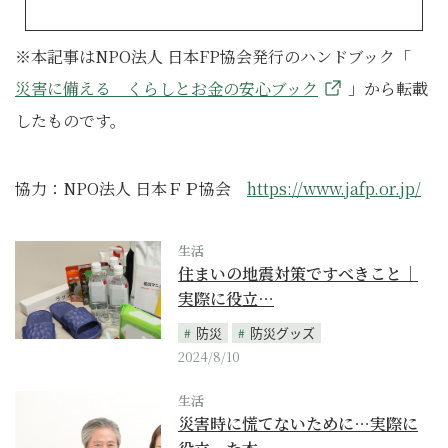
※本記事はNPO法人 日本FP協会発行のハンドブック「
災害に備える くらしとお金の安心ブック
」から転載
したものです。
協力：NPO法人 日本ＦＰ協会
https://www.jafp.or.jp/
生活
住まいの地震対策ですべきこと｜
実際に役立…
防災
防災グッズ
2024/8/10
生活
災害時に慌てないために…実際に