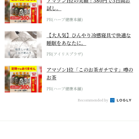
アマゾン1位の実績！380円で5日間お
試し。
PR(ハーブ健康本舗)
【大人気】ひんやり冷感寝具で快適な
睡眠をあなたに。
PR(アイリスプラザ)
アマゾン1位「このお茶ガチです」噂の
お茶
PR(ハーブ健康本舗)
Recommended by