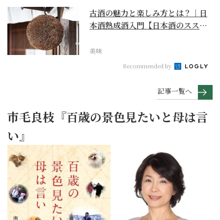
古酒の魅力と楽しみ方とは？｜日
本酒熟成酒入門【日本酒のスス
メ】
美味
Recommended by
記事一覧へ
市毛良枝『百歳の景色見たいと母は言
い』