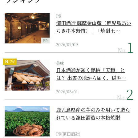
PR
濵田酒造 薩摩金山蔵（鹿児島県い
ちき串木野市）｜「焼酎王…
PR
2026/07/09
No.
NEW
美味
日本酒通が頷く銘柄「天穏」と
は？ 出雲の地から届く、穏や…
2026/08/01
No.
鹿児島県産の芋のみを用いて造ら
れている濵田酒造の本格焼酎
PR(濵田酒造)