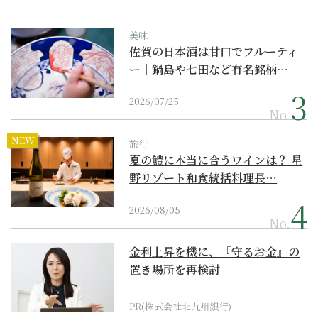
美味
佐賀の日本酒は甘口でフルーティ
ー｜鍋島や七田など有名銘柄…
2026/07/25
No.
NEW
旅行
夏の鱧に本当に合うワインは？ 星
野リゾート和食統括料理長…
2026/08/05
No.
金利上昇を機に、『守るお金』の
置き場所を再検討
PR(株式会社北九州銀行)