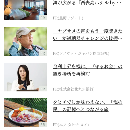
海が広がる『西表島ホテル by 星
野リゾート』
PR
PR(星野リゾート)
「ヤブサメの声をもう一度聴きた
い」が補聴器チャレンジの後押し
に
PR
PR(ソノヴァ・ジャパン株式会社)
金利上昇を機に、『守るお金』の
置き場所を再検討
PR
PR(株式会社北九州銀行)
タヒチでしか味わえない、「海の
民」の記憶へとつながる旅
PR
PR(エア タヒチ ヌイ)