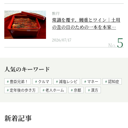
旅行
常識を覆す、鰻重とワイン｜土用
の丑の日のための一本を本家…
2026/07/17
No.
人気のキーワード
豊臣兄弟！
クルマ
減塩レシピ
マネー
認知症
定年後の歩き方
老人ホーム
京都
漢方
新着記事