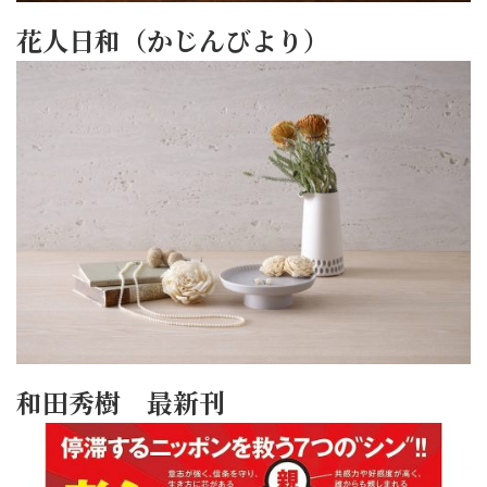
花人日和（かじんびより）
和田秀樹 最新刊