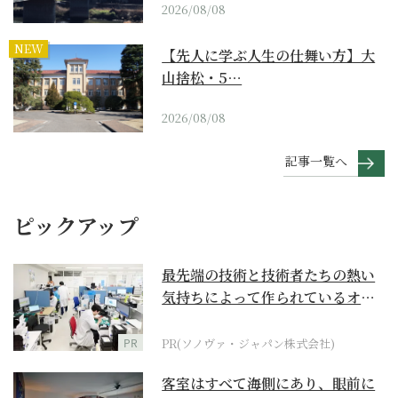
2026/08/08
NEW
【先人に学ぶ人生の仕舞い方】大
山捨松・5…
2026/08/08
記事一覧へ
ピックアップ
最先端の技術と技術者たちの熱い
気持ちによって作られているオー
ダーメイド補聴器
PR
PR(ソノヴァ・ジャパン株式会社)
客室はすべて海側にあり、眼前に