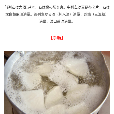
前列左は大根1/4本、右は鰤の切り身。中列左は真昆布２片、右は
太白胡麻油適量。後列左から酒（純米酒）適量、砂糖（三温糖）
適量、濃口醤油適量。
【手順】