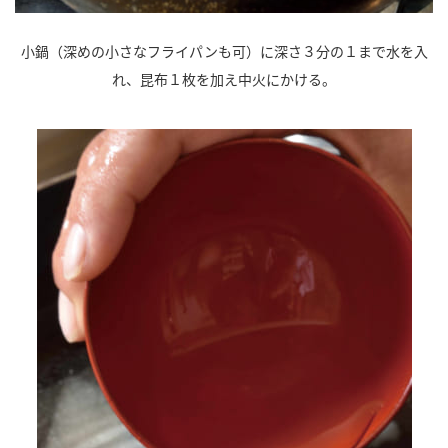
小鍋（深めの小さなフライパンも可）に深さ３分の１まで水を入
れ、昆布１枚を加え中火にかける。