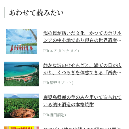
あわせて読みたい
海の民が紡いだ文化。かつてのポリネ
シアの中心地であり現在の世界遺産か
らみえてくる...
PR(エア タヒチ ヌイ)
静かな波のせせらぎと、満天の星が広
がり、くつろぎを体感できる『西表島
ホテル by...
PR(星野リゾート)
鹿児島県産の芋のみを用いて造られて
いる濵田酒造の本格焼酎
PR(濵田酒造)