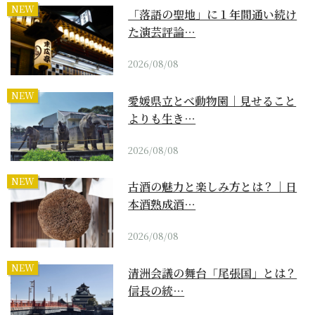
NEW
「落語の聖地」に１年間通い続け
た演芸評論…
2026/08/08
NEW
愛媛県立とべ動物園｜見せること
よりも生き…
2026/08/08
NEW
古酒の魅力と楽しみ方とは？｜日
本酒熟成酒…
2026/08/08
NEW
清洲会議の舞台「尾張国」とは？
信長の統…