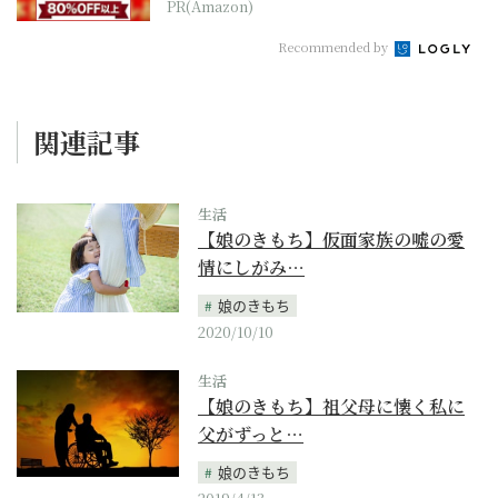
PR(Amazon)
Recommended by
関連記事
生活
【娘のきもち】仮面家族の嘘の愛
情にしがみ…
娘のきもち
2020/10/10
生活
【娘のきもち】祖父母に懐く私に
父がずっと…
娘のきもち