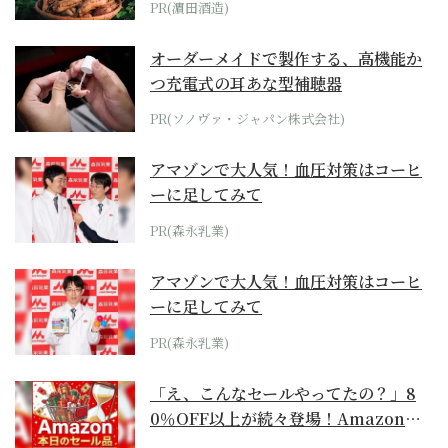
PR(濵田酒造)
オーダーメイドで製作する、高機能か
つ充電式の耳あな型補聴器
PR(ソノヴァ・ジャパン株式会社)
アマゾンで大人気！血圧対策はコーヒ
ーに足してみて
PR(森永乳業)
アマゾンで大人気！血圧対策はコーヒ
ーに足してみて
PR(森永乳業)
「え、こんなセールやってたの？」8
0％OFF以上が続々登場！Amazonの
本気が...