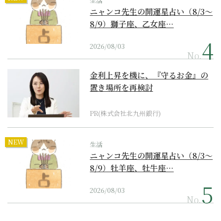
生活
ニャンコ先生の開運星占い（8/3～
8/9）獅子座、乙女座…
2026/08/03
No.
金利上昇を機に、『守るお金』の
置き場所を再検討
PR(株式会社北九州銀行)
NEW
生活
ニャンコ先生の開運星占い（8/3～
8/9）牡羊座、牡牛座…
2026/08/03
No.