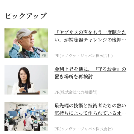
ピックアップ
「ヤブサメの声をもう一度聴きた
い」が補聴器チャレンジの後押し
に
PR
PR(ソノヴァ・ジャパン株式会社)
金利上昇を機に、『守るお金』の
置き場所を再検討
PR
PR(株式会社北九州銀行)
最先端の技術と技術者たちの熱い
気持ちによって作られているオー
ダーメイド補聴器
PR
PR(ソノヴァ・ジャパン株式会社)