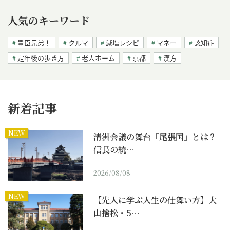
人気のキーワード
豊臣兄弟！
クルマ
減塩レシピ
マネー
認知症
定年後の歩き方
老人ホーム
京都
漢方
新着記事
NEW
清洲会議の舞台「尾張国」とは？
信長の統…
2026/08/08
NEW
【先人に学ぶ人生の仕舞い方】大
山捨松・5…