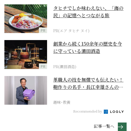
タヒチでしか味わえない、「海の
民」の記憶へとつながる旅
PR
PR(エア タヒチ ヌイ)
創業から続く150余年の歴史を今
に守っている濵田酒造
PR
PR(濵田酒造)
革職人の技を無償でも伝えたい！
鞄作りの名手・長江幸雄さんの第
二の人生の挑戦
趣味･教養
Recommended by
記事一覧へ