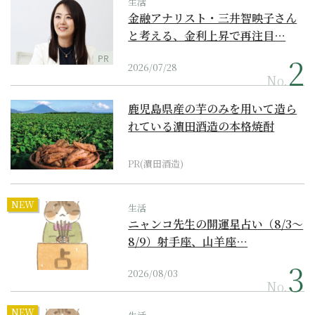
生活
金融アナリスト・三井智映子さん
と考える、金利上昇で再注目…
PR
2026/07/28
No.
鹿児島県産の芋のみを用いて造ら
れている濵田酒造の本格焼酎
PR(濵田酒造)
NEW
生活
ニャンコ先生の開運星占い（8/3～
8/9）射手座、山羊座…
2026/08/03
No.
NEW