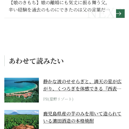
【娘のきもち】娘の離婚にも気丈に振る舞う父。
辛い経験を過去のものにできたのは父の言葉だっ
た～その２～
あわせて読みたい
静かな波のせせらぎと、満天の星が広
がり、くつろぎを体感できる『西表島
ホテル by...
PR(星野リゾート)
鹿児島県産の芋のみを用いて造られて
いる濵田酒造の本格焼酎