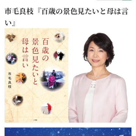
市毛良枝『百歳の景色見たいと母は言
い』