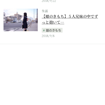
2018/9/22
生活
【娘のきもち】５人兄妹の中でず
っと抱いて…
娘のきもち
2018/9/8