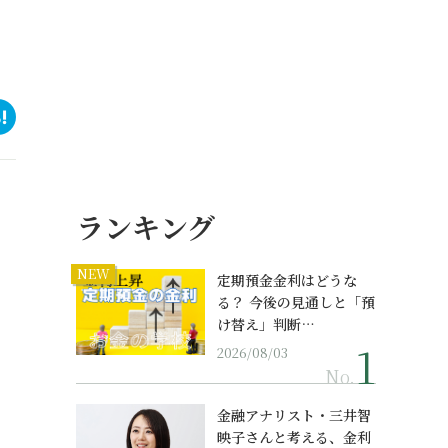
ランキング
NEW
定期預金金利はどうな
る？ 今後の見通しと「預
け替え」判断…
2026/08/03
No.
金融アナリスト・三井智
映子さんと考える、金利