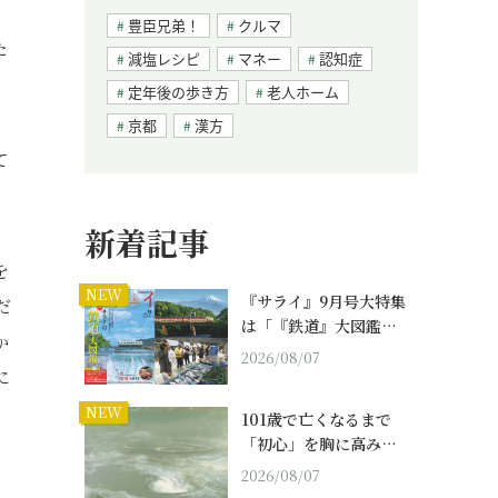
豊臣兄弟！
クルマ
た
減塩レシピ
マネー
認知症
定年後の歩き方
老人ホーム
京都
漢方
て
新着記事
を
NEW
『サライ』9月号大特集
だ
は「『鉄道』大図鑑…
か
2026/08/07
に
NEW
101歳で亡くなるまで
「初心」を胸に高み…
2026/08/07