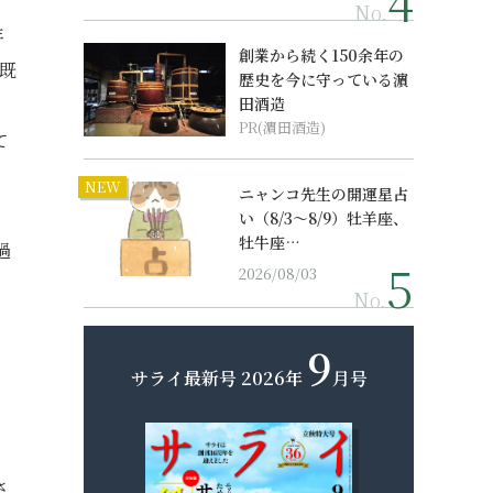
No.
年
創業から続く150余年の
の既
歴史を今に守っている濵
田酒造
PR(濵田酒造)
て
NEW
ニャンコ先生の開運星占
い（8/3～8/9）牡羊座、
牡牛座…
過
2026/08/03
No.
9
サライ最新号
2026年
月号
さ