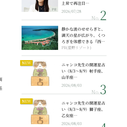
上昇で再注目…
PR
2026/07/28
No.
静かな波のせせらぎと、
満天の星が広がり、くつ
ろぎを体感できる『西表
島ホテル by...
PR(星野リゾート)
NEW
ニャンコ先生の開運星占
い（8/3～8/9）射手座、
山羊座…
両
2026/08/03
係
No.
NEW
ニャンコ先生の開運星占
い（8/3～8/9）獅子座、
乙女座…
2026/08/03