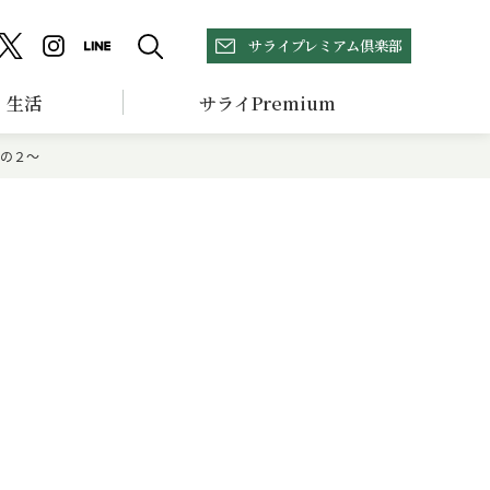
サライプレミアム倶楽部
生活
サライPremium
の２～