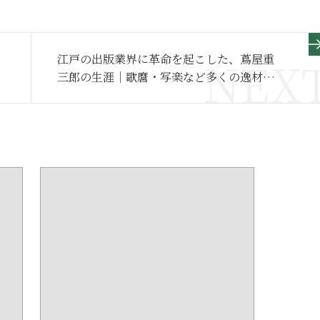
江戸の出版業界に革命を起こした、蔦屋重
三郎の生涯｜歌麿・写楽など多くの逸材を
輩出した“江戸の出版王”【日本史人物伝】