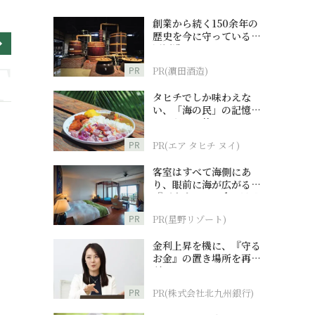
創業から続く150余年の
歴史を今に守っている濵
田酒造
PR
PR(濵田酒造)
タヒチでしか味わえな
い、「海の民」の記憶へ
とつながる旅
PR
PR(エア タヒチ ヌイ)
客室はすべて海側にあ
り、眼前に海が広がる
『西表島ホテル by 星野
リゾート』
PR
PR(星野リゾート)
金利上昇を機に、『守る
お金』の置き場所を再検
討
PR
PR(株式会社北九州銀行)