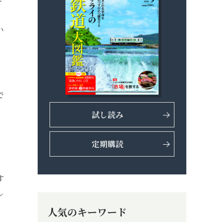
。
い
、
で
試し読み
定期購読
す
レ
人気のキーワード