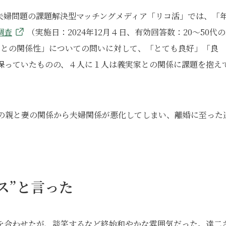
夫婦問題の課題解決型マッチングメディア「リコ活」では、「
調査
（実施日：2024年12月４日、有効回答数：20～50代
家との関係性」についての問いに対して、「とても良好」「良
を保っていたものの、４人に１人は義実家との関係に課題を抱え
分の親と妻の関係から夫婦関係が悪化してしまい、離婚に至った
ス”と言った
を合わせたが、談笑するなど終始和やかな雰囲気だった。達二