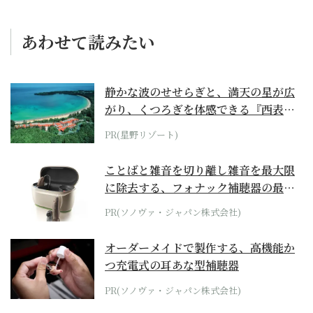
あわせて読みたい
静かな波のせせらぎと、満天の星が広
がり、くつろぎを体感できる『西表島
ホテル by...
PR(星野リゾート)
ことばと雑音を切り離し雑音を最大限
に除去する、フォナック補聴器の最上
位モデル
PR(ソノヴァ・ジャパン株式会社)
オーダーメイドで製作する、高機能か
つ充電式の耳あな型補聴器
PR(ソノヴァ・ジャパン株式会社)