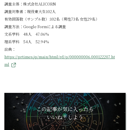
調査主体：株式会社ALICORN
調査対象者：現役東大生102人
有効回答数（サンプル数）:102名（男性73名 女性29名）
調査方法：Google Formによる調査
文系学科 48人 47.06%
理系学科 54人 52.94%
出典：
https://prtimes.jp/main/html/rd/p/000000006.000122207.ht
ml
この記事が気に入ったら
いいね！しよう