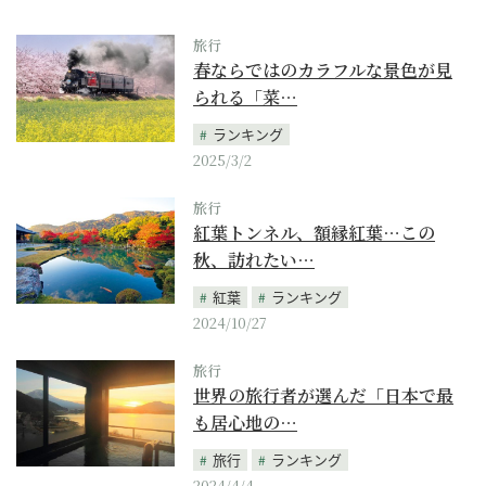
旅行
春ならではのカラフルな景色が見
られる「菜…
ランキング
2025/3/2
旅行
紅葉トンネル、額縁紅葉…この
秋、訪れたい…
紅葉
ランキング
2024/10/27
旅行
世界の旅行者が選んだ「日本で最
も居心地の…
旅行
ランキング
2024/4/4