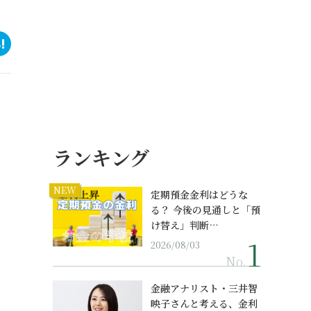
ランキング
NEW
定期預金金利はどうな
る？ 今後の見通しと「預
け替え」判断…
2026/08/03
No.
金融アナリスト・三井智
映子さんと考える、金利