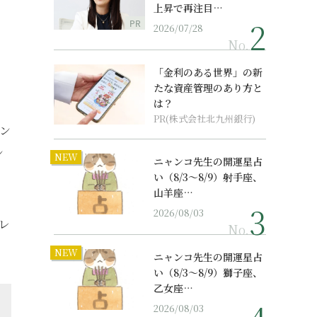
上昇で再注目…
PR
2026/07/28
No.
「金利のある世界」の新
たな資産管理のあり方と
は？
PR(株式会社北九州銀行)
ン
ン
NEW
ニャンコ先生の開運星占
い（8/3～8/9）射手座、
山羊座…
2026/08/03
レ
No.
NEW
ニャンコ先生の開運星占
い（8/3～8/9）獅子座、
乙女座…
2026/08/03