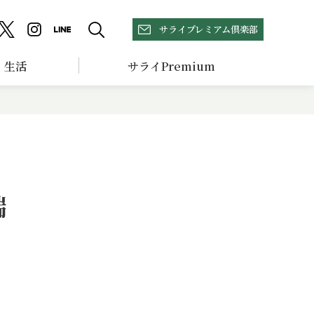
サライプレミアム倶楽部
生活
サライPremium
端