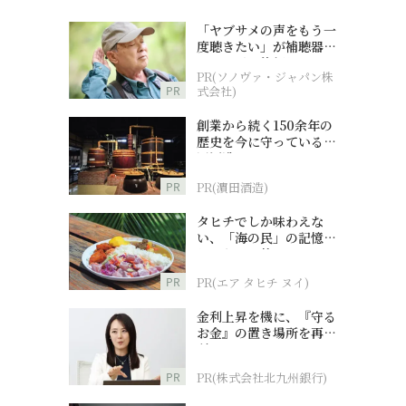
「ヤブサメの声をもう一
度聴きたい」が補聴器チ
ャレンジの後押しに
PR(ソノヴァ・ジャパン株
PR
式会社)
創業から続く150余年の
歴史を今に守っている濵
田酒造
PR
PR(濵田酒造)
タヒチでしか味わえな
い、「海の民」の記憶へ
とつながる旅
PR
PR(エア タヒチ ヌイ)
金利上昇を機に、『守る
お金』の置き場所を再検
討
PR
PR(株式会社北九州銀行)