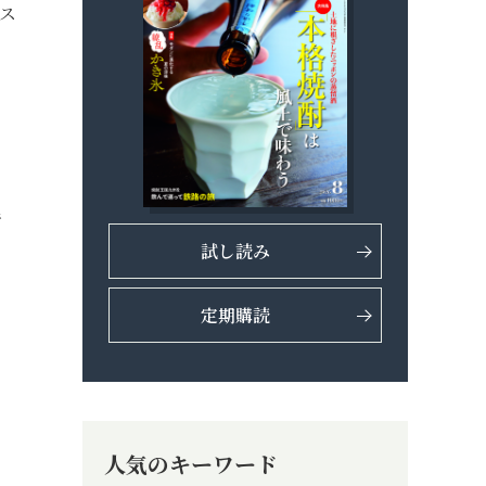
、ス
行
試し読み
定期購読
人気のキーワード