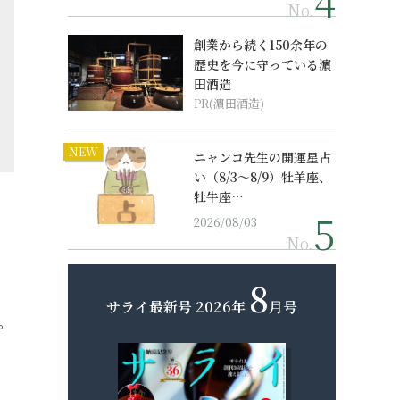
No.
創業から続く150余年の
歴史を今に守っている濵
田酒造
PR(濵田酒造)
NEW
ニャンコ先生の開運星占
い（8/3～8/9）牡羊座、
牡牛座…
2026/08/03
No.
8
サライ最新号
2026年
月号
。