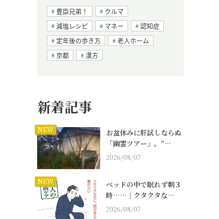
豊臣兄弟！
クルマ
減塩レシピ
マネー
認知症
定年後の歩き方
老人ホーム
京都
漢方
新着記事
NEW
お盆休みに肝試しならぬ
「幽霊ツアー」。“…
2026/08/07
NEW
ベッドの中で眠れず朝３
時……｜クタクタな…
2026/08/07