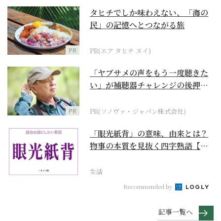
タヒチでしか味わえない、「海の
民」の記憶へとつながる旅
PR
PR(エア タヒチ ヌイ)
「ヤブサメの声をもう一度聴きた
い」が補聴器チャレンジの後押し
に
PR
PR(ソノヴァ・ジャパン株式会社)
「眼光紙背」の意味、由来とは？
物事の本質を見抜く四字熟語【座
右の銘にしたい言葉...
生活
Recommended by
記事一覧へ