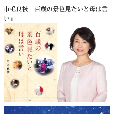
市毛良枝『百歳の景色見たいと母は言
い』