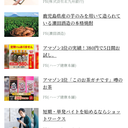
PR(株式会社北九州銀行)
鹿児島県産の芋のみを用いて造られて
いる濵田酒造の本格焼酎
PR(濵田酒造)
アマゾン1位の実績！380円で5日間お
試し。
PR(ハーブ健康本舗)
アマゾン1位「このお茶ガチです」噂の
お茶
PR(ハーブ健康本舗)
短期・単発バイトを始めるならショッ
トワークス