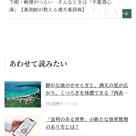
下痢・軟便がつらい…そんなときは「半夏瀉心
湯」【薬剤師が教える漢方薬辞典】
あわせて読みたい
静かな波のせせらぎと、満天の星が広
がり、くつろぎを体感できる『西表島
ホテル by...
PR(星野リゾート)
「金利のある世界」の新たな資産管理
のあり方とは？