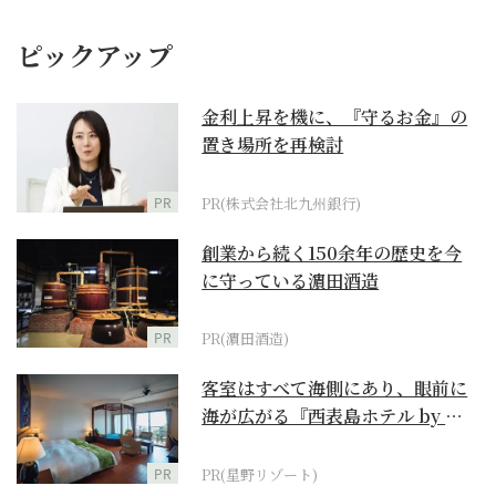
ピックアップ
金利上昇を機に、『守るお金』の
置き場所を再検討
PR
PR(株式会社北九州銀行)
創業から続く150余年の歴史を今
に守っている濵田酒造
PR
PR(濵田酒造)
客室はすべて海側にあり、眼前に
海が広がる『西表島ホテル by 星
野リゾート』
PR
PR(星野リゾート)