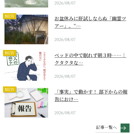
2026/08/07
NEW
お盆休みに肝試しならぬ「幽霊ツ
アー」。“…
2026/08/07
NEW
ベッドの中で眠れず朝３時……｜
クタクタな…
2026/08/07
NEW
「事実」で動かす！ 部下からの報
告におけ…
2026/08/07
記事一覧へ