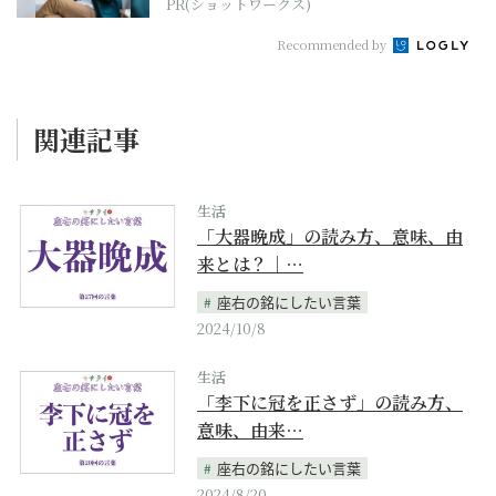
PR(ショットワークス)
Recommended by
関連記事
生活
「大器晩成」の読み方、意味、由
来とは？｜…
座右の銘にしたい言葉
2024/10/8
生活
「李下に冠を正さず」の読み方、
意味、由来…
座右の銘にしたい言葉
2024/8/20