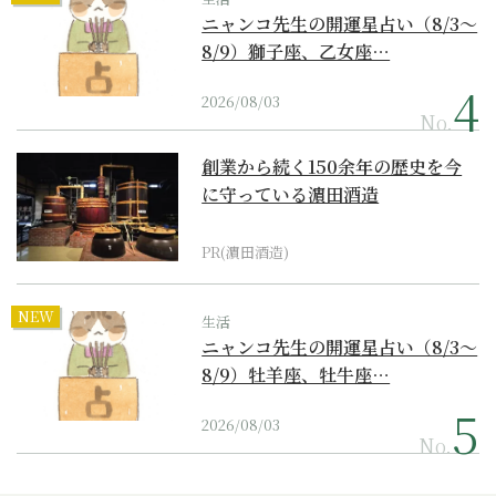
ニャンコ先生の開運星占い（8/3～
8/9）獅子座、乙女座…
2026/08/03
No.
創業から続く150余年の歴史を今
に守っている濵田酒造
PR(濵田酒造)
NEW
生活
ニャンコ先生の開運星占い（8/3～
8/9）牡羊座、牡牛座…
2026/08/03
No.