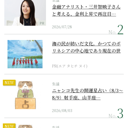
生活
金融アナリスト・三井智映子さん
と考える、金利上昇で再注目…
PR
2026/07/28
No.
海の民が紡いだ文化。かつてのポ
リネシアの中心地であり現在の世
界遺産からみえてくる...
PR(エア タヒチ ヌイ)
NEW
生活
ニャンコ先生の開運星占い（8/3～
8/9）射手座、山羊座…
2026/08/03
No.
NEW
生活