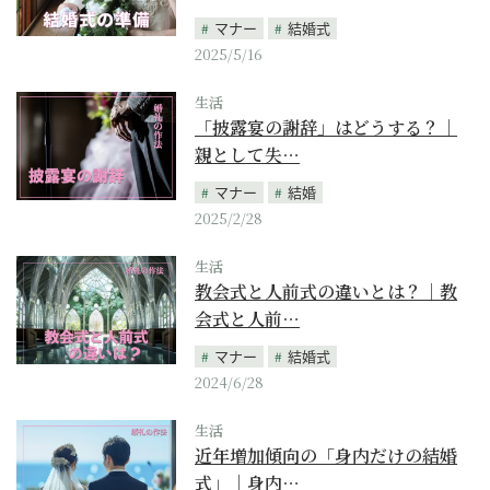
マナー
結婚式
2025/5/16
生活
「披露宴の謝辞」はどうする？｜
親として失…
マナー
結婚
2025/2/28
生活
教会式と人前式の違いとは？｜教
会式と人前…
マナー
結婚式
2024/6/28
生活
近年増加傾向の「身内だけの結婚
式」｜身内…