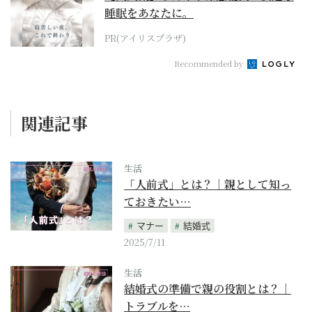
睡眠をあなたに。
PR(アイリスプラザ)
Recommended by
関連記事
生活
「人前式」とは？｜親として知っ
ておきたい…
マナー
結婚式
2025/7/11
生活
結婚式の準備で親の役割とは？｜
トラブルを…