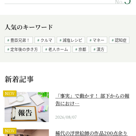
No.
人気のキーワード
豊臣兄弟！
クルマ
減塩レシピ
マネー
認知症
定年後の歩き方
老人ホーム
京都
漢方
新着記事
NEW
「事実」で動かす！ 部下からの報
告におけ…
2026/08/07
NEW
稀代の浮世絵師の作品200点余り