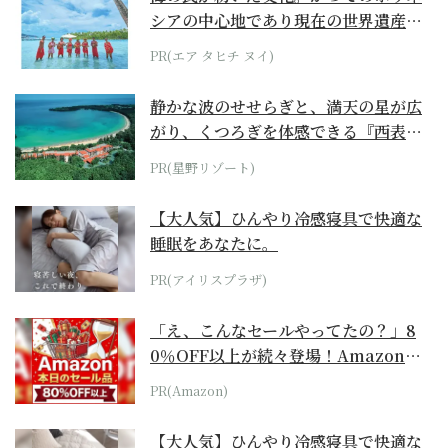
シアの中心地であり現在の世界遺産か
らみえてくる...
PR(エア タヒチ ヌイ)
静かな波のせせらぎと、満天の星が広
がり、くつろぎを体感できる『西表島
ホテル by...
PR(星野リゾート)
【大人気】ひんやり冷感寝具で快適な
睡眠をあなたに。
PR(アイリスプラザ)
「え、こんなセールやってたの？」8
0％OFF以上が続々登場！Amazonの
本気が...
PR(Amazon)
【大人気】ひんやり冷感寝具で快適な