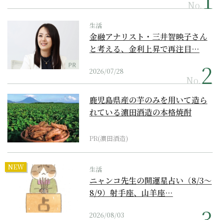
No.
生活
金融アナリスト・三井智映子さん
と考える、金利上昇で再注目…
PR
2026/07/28
No.
鹿児島県産の芋のみを用いて造ら
れている濵田酒造の本格焼酎
PR(濵田酒造)
NEW
生活
ニャンコ先生の開運星占い（8/3～
8/9）射手座、山羊座…
2026/08/03