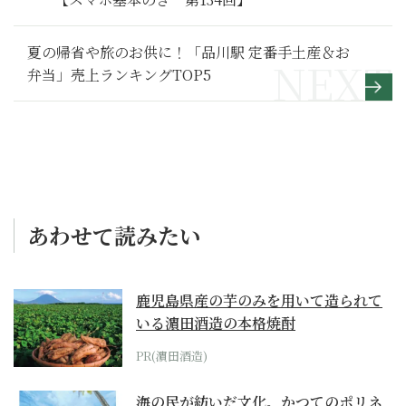
夏の帰省や旅のお供に！「品川駅 定番手土産＆お
弁当」売上ランキングTOP5
あわせて読みたい
鹿児島県産の芋のみを用いて造られて
いる濵田酒造の本格焼酎
PR(濵田酒造)
海の民が紡いだ文化。かつてのポリネ