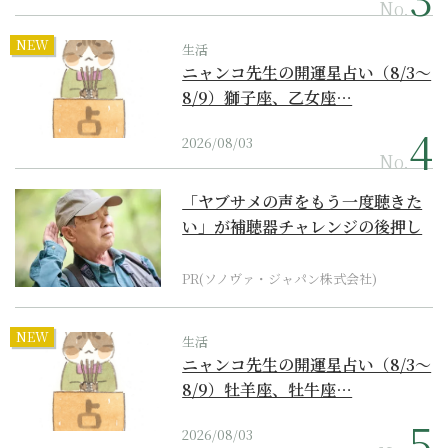
No.
NEW
生活
ニャンコ先生の開運星占い（8/3～
8/9）獅子座、乙女座…
2026/08/03
No.
「ヤブサメの声をもう一度聴きた
い」が補聴器チャレンジの後押し
に
PR(ソノヴァ・ジャパン株式会社)
NEW
生活
ニャンコ先生の開運星占い（8/3～
8/9）牡羊座、牡牛座…
2026/08/03