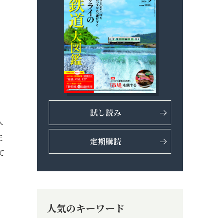
試し読み
人
主
定期購読
て
、
人気のキーワード