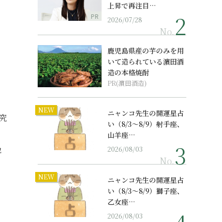
上昇で再注目…
PR
2026/07/28
No.
鹿児島県産の芋のみを用
いて造られている濵田酒
造の本格焼酎
PR(濵田酒造)
NEW
ニャンコ先生の開運星占
究
い（8/3～8/9）射手座、
」
山羊座…
晩
2026/08/03
No.
NEW
ニャンコ先生の開運星占
い（8/3～8/9）獅子座、
乙女座…
2026/08/03