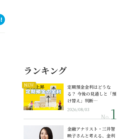
ランキング
NEW
定期預金金利はどうな
る？ 今後の見通しと「預
け替え」判断…
2026/08/03
No.
金融アナリスト・三井智
映子さんと考える、金利