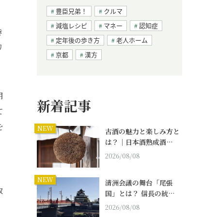
豊臣兄弟！
クルマ
減塩レシピ
マネー
認知症
き
定年後の歩き方
老人ホーム
リ
京都
漢方
用
新着記事
て
を
NEW
古酒の魅力と楽しみ方と
は？｜日本酒熟成酒…
2026/08/08
NEW
清洲会議の舞台「尾張
取
国」とは？ 信長の統…
2026/08/08