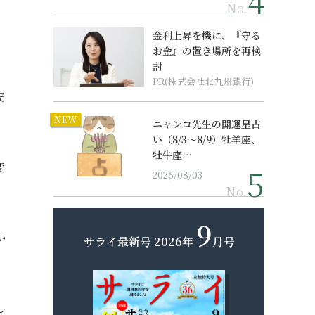
No.
金利上昇を機に、『守る
お金』の置き場所を再検
討
PR(株式会社北九州銀行)
安
NEW
ニャンコ先生の開運星占
い（8/3～8/9）牡羊座、
牡牛座…
変
2026/08/03
。
No.
9
か
サライ最新号
2026年
月号
し