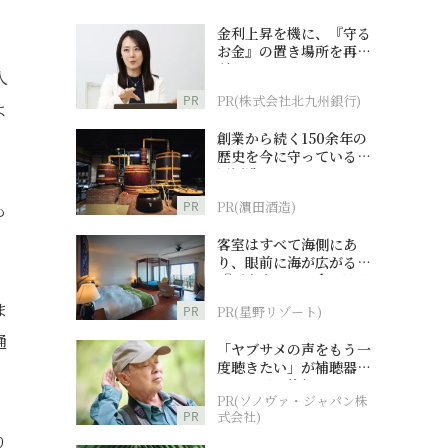
金利上昇を機に、『守る
お金』の置き場所を再検
討
人
PR
PR(株式会社北九州銀行)
よ
創業から続く150余年の
歴史を今に守っている濵
田酒造
PR
PR(濵田酒造)
も
客室はすべて海側にあ
り、眼前に海が広がる
『西表島ホテル by 星野
リゾート』
ま
PR
PR(星野リゾート)
通
「ヤブサメの声をもう一
度聴きたい」が補聴器チ
ャレンジの後押しに
PR(ソノヴァ・ジャパン株
PR
式会社)
り