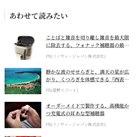
あわせて読みたい
ことばと雑音を切り離し雑音を最大限
に除去する、フォナック補聴器の最上
位モデル
PR(ソノヴァ・ジャパン株式会社)
静かな波のせせらぎと、満天の星が広
がり、くつろぎを体感できる『西表島
ホテル by...
PR(星野リゾート)
オーダーメイドで製作する、高機能か
つ充電式の耳あな型補聴器
PR(ソノヴァ・ジャパン株式会社)