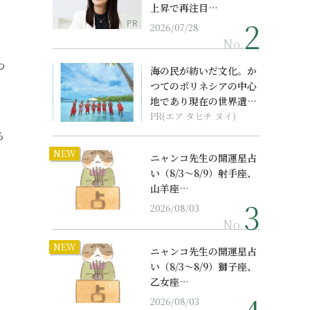
上昇で再注目…
PR
2026/07/28
No.
つ
海の民が紡いだ文化。か
つてのポリネシアの中心
地であり現在の世界遺産
からみえてくる...
PR(エア タヒチ ヌイ)
ち
NEW
ニャンコ先生の開運星占
い（8/3～8/9）射手座、
山羊座…
2026/08/03
No.
NEW
ニャンコ先生の開運星占
い（8/3～8/9）獅子座、
乙女座…
2026/08/03