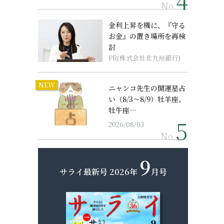
No.
金利上昇を機に、『守る
お金』の置き場所を再検
討
PR(株式会社北九州銀行)
NEW
ニャンコ先生の開運星占
い（8/3～8/9）牡羊座、
牡牛座…
2026/08/03
No.
9
サライ最新号
2026年
月号