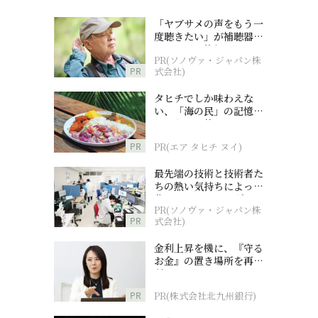
「ヤブサメの声をもう一
度聴きたい」が補聴器チ
ャレンジの後押しに
PR(ソノヴァ・ジャパン株
PR
式会社)
タヒチでしか味わえな
い、「海の民」の記憶へ
とつながる旅
PR
PR(エア タヒチ ヌイ)
最先端の技術と技術者た
ちの熱い気持ちによって
作られているオーダーメ
PR(ソノヴァ・ジャパン株
イド補聴器
PR
式会社)
金利上昇を機に、『守る
お金』の置き場所を再検
討
PR
PR(株式会社北九州銀行)