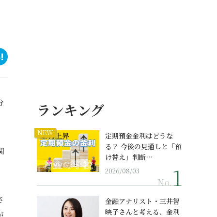
分
ランキング
NEW
定期預金金利はどうな
る？ 今後の見通しと「預
関
け替え」判断…
2026/08/03
No.
さ
金融アナリスト・三井智
映子さんと考える、金利
が