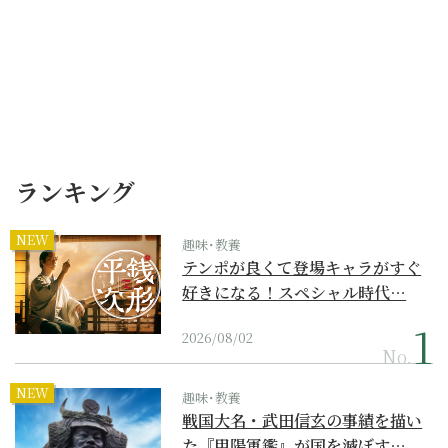
ランキング
NEW
趣味･教養
テンポが良くて登場キャラがすぐ
好きになる！スペシャル時代…
2026/08/02
No.
NEW
趣味･教養
戦国大名・武田信玄の事績を描い
た『甲陽軍鑑』が国を滅ぼす…