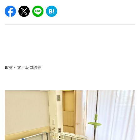
取材・文／坂口鈴香