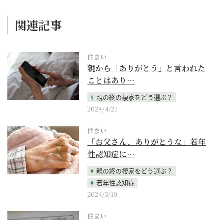
関連記事
住まい
親から「ありがとう」と言われた
ことはあり…
親の終の棲家をどう選ぶ？
2024/4/21
住まい
「お父さん、ありがとうな」若年
性認知症に…
親の終の棲家をどう選ぶ？
若年性認知症
2024/3/10
住まい