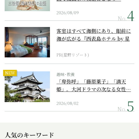
2026/08/09
No.
客室はすべて海側にあり、眼前に
海が広がる『西表島ホテル by 星
野リゾート』
PR(星野リゾート)
NEW
趣味･教養
「卑弥呼」「藤原薬子」「満天
姫」。大河ドラマの次なる女性…
2026/08/02
No.
人気のキーワード