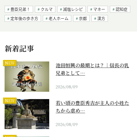
豊臣兄弟！
クルマ
減塩レシピ
マネー
認知症
定年後の歩き方
老人ホーム
京都
漢方
新着記事
NEW
池田恒興の最期とは？｜信長の乳
兄弟として…
2026/08/09
NEW
若い頃の豊臣秀吉が主人の小姓た
ちから虐め…
2026/08/09