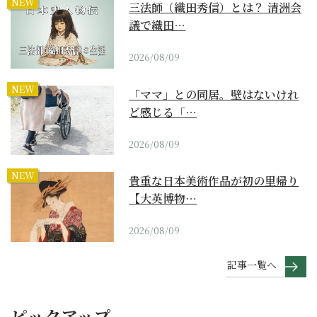
NEW
三法師（織田秀信）とは？ 清洲会
議で織田…
2026/08/09
NEW
「ママ」との同居。壁はないけれ
ど感じる「…
2026/08/09
NEW
貴重な日本美術作品が初の里帰り
【大英博物…
2026/08/09
記事一覧へ
ピックアップ