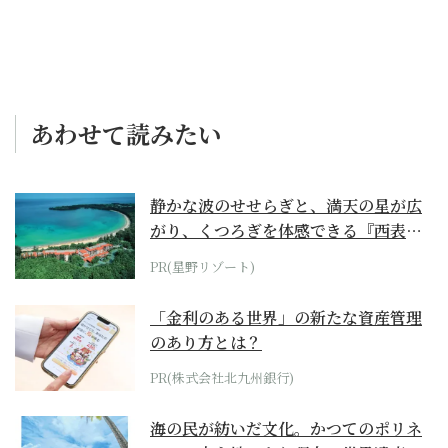
あわせて読みたい
静かな波のせせらぎと、満天の星が広
がり、くつろぎを体感できる『西表島
ホテル by...
PR(星野リゾート)
「金利のある世界」の新たな資産管理
のあり方とは？
PR(株式会社北九州銀行)
海の民が紡いだ文化。かつてのポリネ