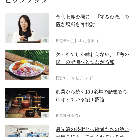
金利上昇を機に、『守るお金』の
置き場所を再検討
PR
PR(株式会社北九州銀行)
タヒチでしか味わえない、「海の
民」の記憶へとつながる旅
PR
PR(エア タヒチ ヌイ)
創業から続く150余年の歴史を今
に守っている濵田酒造
PR
PR(濵田酒造)
最先端の技術と技術者たちの熱い
気持ちによって作られているオー