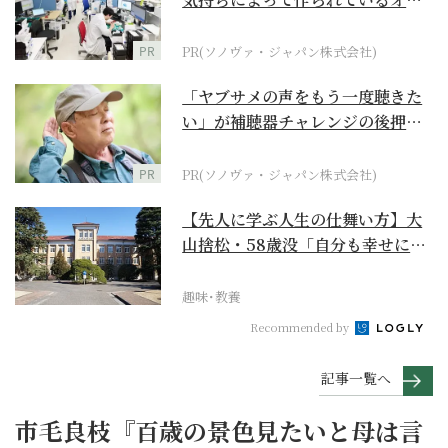
ダーメイド補聴器
PR
PR(ソノヴァ・ジャパン株式会社)
「ヤブサメの声をもう一度聴きた
い」が補聴器チャレンジの後押し
に
PR
PR(ソノヴァ・ジャパン株式会社)
【先人に学ぶ人生の仕舞い方】大
山捨松・58歳没「自分も幸せにな
れその上お国のため...
趣味･教養
Recommended by
記事一覧へ
市毛良枝『百歳の景色見たいと母は言