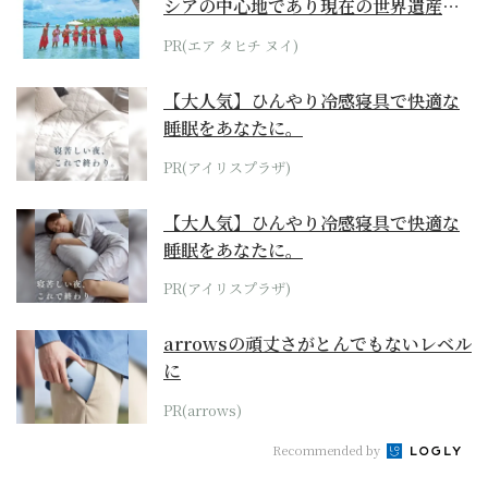
シアの中心地であり現在の世界遺産か
らみえてくる...
PR(エア タヒチ ヌイ)
【大人気】ひんやり冷感寝具で快適な
睡眠をあなたに。
PR(アイリスプラザ)
【大人気】ひんやり冷感寝具で快適な
睡眠をあなたに。
PR(アイリスプラザ)
arrowsの頑丈さがとんでもないレベル
に
PR(arrows)
Recommended by