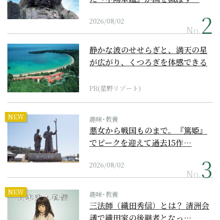
2026/08/02
No.
静かな波のせせらぎと、満天の星
が広がり、くつろぎを体感できる
『西表島ホテル by...
PR(星野リゾート)
NEW
趣味･教養
悪女から戦国ものまで。『篤姫』
でピークを迎えて過去15作…
2026/08/02
No.
NEW
趣味･教養
三法師（織田秀信）とは？ 清洲会
議で織田家の後継者となっ…