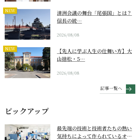
NEW
清洲会議の舞台「尾張国」とは？
信長の統…
2026/08/08
NEW
【先人に学ぶ人生の仕舞い方】大
山捨松・5…
2026/08/08
記事一覧へ
ピックアップ
最先端の技術と技術者たちの熱い
気持ちによって作られているオー