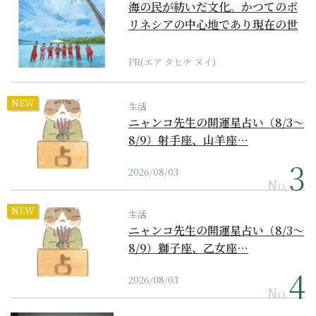
海の民が紡いだ文化。かつてのポ
リネシアの中心地であり現在の世
界遺産からみえてくる...
PR(エア タヒチ ヌイ)
NEW
生活
ニャンコ先生の開運星占い（8/3～
8/9）射手座、山羊座…
2026/08/03
No.
NEW
生活
ニャンコ先生の開運星占い（8/3～
8/9）獅子座、乙女座…
2026/08/03
No.