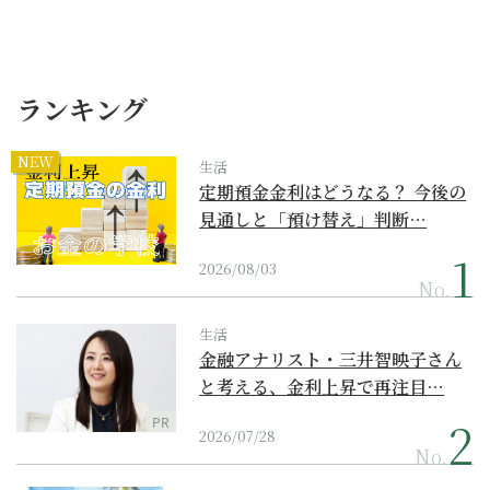
ランキング
NEW
生活
定期預金金利はどうなる？ 今後の
見通しと「預け替え」判断…
2026/08/03
No.
生活
金融アナリスト・三井智映子さん
と考える、金利上昇で再注目…
PR
2026/07/28
No.