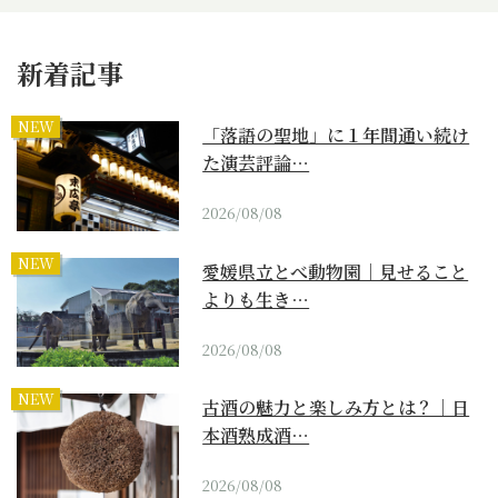
新着記事
NEW
「落語の聖地」に１年間通い続け
た演芸評論…
2026/08/08
NEW
愛媛県立とべ動物園｜見せること
よりも生き…
2026/08/08
NEW
古酒の魅力と楽しみ方とは？｜日
本酒熟成酒…
2026/08/08