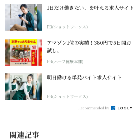
1日だけ働きたい、を叶える求人サイト
PR(ショットワークス)
アマゾン1位の実績！380円で5日間お
試し。
PR(ハーブ健康本舗)
明日働ける単発バイト求人サイト
PR(ショットワークス)
Recommended by
関連記事