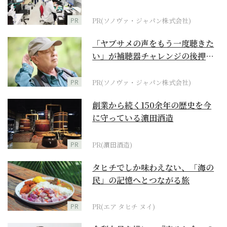
ダーメイド補聴器
PR
PR(ソノヴァ・ジャパン株式会社)
「ヤブサメの声をもう一度聴きた
い」が補聴器チャレンジの後押し
に
PR
PR(ソノヴァ・ジャパン株式会社)
創業から続く150余年の歴史を今
に守っている濵田酒造
PR
PR(濵田酒造)
タヒチでしか味わえない、「海の
民」の記憶へとつながる旅
PR
PR(エア タヒチ ヌイ)