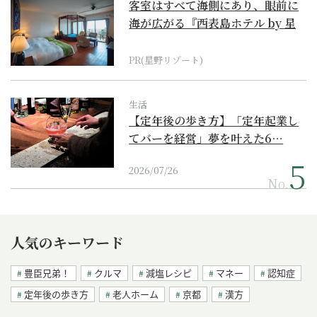
客室はすべて海側にあり、眼前に
海が広がる『西表島ホテル by 星
野リゾート』
PR(星野リゾート)
生活
【定年後の歩き方】「定年起業し
てバーを経営」夢を叶えた6…
2026/07/26
No.
人気のキーワード
豊臣兄弟！
クルマ
減塩レシピ
マネー
認知症
定年後の歩き方
老人ホーム
京都
漢方