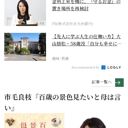
金利上昇を機に、『守るお金』の
置き場所を再検討
PR
PR(株式会社北九州銀行)
【先人に学ぶ人生の仕舞い方】大
山捨松・58歳没「自分も幸せにな
れその上お国のため...
趣味･教養
Recommended by
記事一覧へ
市毛良枝『百歳の景色見たいと母は言
い』