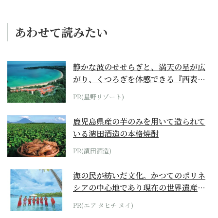
あわせて読みたい
静かな波のせせらぎと、満天の星が広
がり、くつろぎを体感できる『西表島
ホテル by...
PR(星野リゾート)
鹿児島県産の芋のみを用いて造られて
いる濵田酒造の本格焼酎
PR(濵田酒造)
海の民が紡いだ文化。かつてのポリネ
シアの中心地であり現在の世界遺産か
らみえてくる...
PR(エア タヒチ ヌイ)