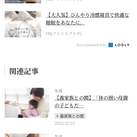
【大人気】ひんやり冷感寝具で快適な
睡眠をあなたに。
PR(アイリスプラザ)
Recommended by
関連記事
生活
【義家族との間】「体の弱い母親
の子どもだ…
義家族との間
2023/12/23
生活