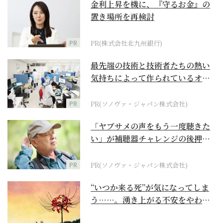
金利上昇を機に、『守るお金』の
置き場所を再検討
PR
PR(株式会社北九州銀行)
最先端の技術と技術者たちの熱い
気持ちによって作られているオー
ダーメイド補聴器
PR
PR(ソノヴァ・ジャパン株式会社)
「ヤブサメの声をもう一度聴きた
い」が補聴器チャレンジの後押し
に
PR
PR(ソノヴァ・ジャパン株式会社)
“いつか来る死”が気になってしま
う……。湧き上がる不安をやわら
げて今を大切にする...