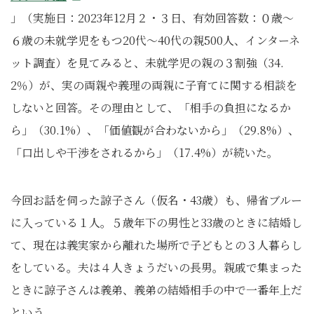
」（実施日：2023年12月２・３日、有効回答数：０歳～
６歳の未就学児をもつ20代～40代の親500人、インターネ
ット調査）を見てみると、未就学児の親の３割強（34.
2％）が、実の両親や義理の両親に子育てに関する相談を
しないと回答。その理由として、「相手の負担になるか
ら」（30.1%）、「価値観が合わないから」（29.8%）、
「口出しや干渉をされるから」（17.4%）が続いた。
今回お話を伺った諒子さん（仮名・43歳）も、帰省ブルー
に入っている１人。５歳年下の男性と33歳のときに結婚し
て、現在は義実家から離れた場所で子どもとの３人暮らし
をしている。夫は４人きょうだいの長男。親戚で集まった
ときに諒子さんは義弟、義弟の結婚相手の中で一番年上だ
という。