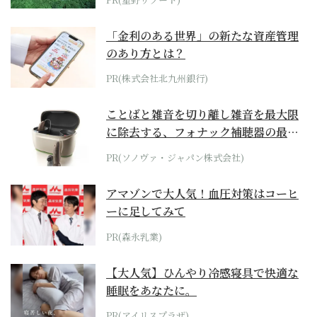
「金利のある世界」の新たな資産管理
のあり方とは？
PR(株式会社北九州銀行)
ことばと雑音を切り離し雑音を最大限
に除去する、フォナック補聴器の最上
位モデル
PR(ソノヴァ・ジャパン株式会社)
アマゾンで大人気！血圧対策はコーヒ
ーに足してみて
PR(森永乳業)
【大人気】ひんやり冷感寝具で快適な
睡眠をあなたに。
PR(アイリスプラザ)