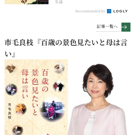
生活
Recommended by
記事一覧へ
市毛良枝『百歳の景色見たいと母は言
い』