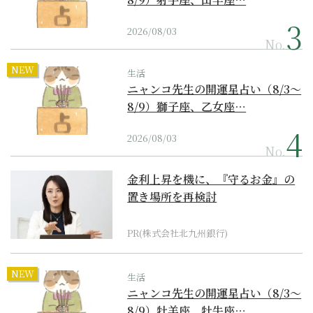
2026/08/03
No.
NEW
生活
ニャンコ先生の開運星占い（8/3～
8/9）獅子座、乙女座…
2026/08/03
No.
金利上昇を機に、『守るお金』の
置き場所を再検討
PR(株式会社北九州銀行)
NEW
生活
ニャンコ先生の開運星占い（8/3～
8/9）牡羊座、牡牛座…