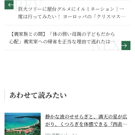
巨大ツリーに屋台グルメにイルミネーション｜一
度は行ってみたい！ ヨーロッパの「クリスマスマ
ーケット」巡り
【義家族との間】「体の弱い母親の子どもだから
心配」義実家への帰省を正当な理由で逃れたはず
なのに…～その２～
あわせて読みたい
静かな波のせせらぎと、満天の星が広
がり、くつろぎを体感できる『西表島
ホテル by...
PR(星野リゾート)