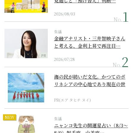
見通しと「預け替え」判断…
2026/08/03
No.
生活
金融アナリスト・三井智映子さん
と考える、金利上昇で再注目…
PR
2026/07/28
No.
海の民が紡いだ文化。かつてのポ
リネシアの中心地であり現在の世
界遺産からみえてくる...
PR(エア タヒチ ヌイ)
NEW
生活
ニャンコ先生の開運星占い（8/3～
8/9）射手座、山羊座…