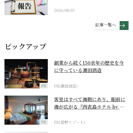
2026/08/07
記事一覧へ
ピックアップ
創業から続く150余年の歴史を今
に守っている濵田酒造
PR
PR(濵田酒造)
客室はすべて海側にあり、眼前に
海が広がる『西表島ホテル by 星
野リゾート』
PR
PR(星野リゾート)