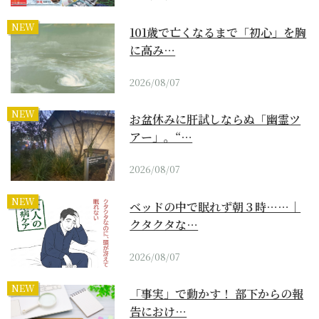
NEW
101歳で亡くなるまで「初心」を胸
に高み…
2026/08/07
NEW
お盆休みに肝試しならぬ「幽霊ツ
アー」。“…
2026/08/07
NEW
ベッドの中で眠れず朝３時……｜
クタクタな…
2026/08/07
NEW
「事実」で動かす！ 部下からの報
告におけ…