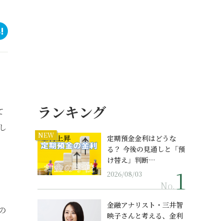
ランキング
て
し
NEW
定期預金金利はどうな
る？ 今後の見通しと「預
け替え」判断…
2026/08/03
No.
金融アナリスト・三井智
の
映子さんと考える、金利