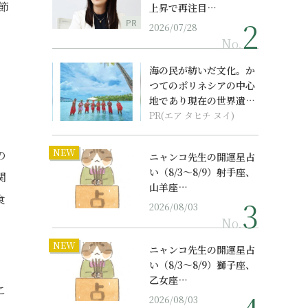
節
上昇で再注目…
PR
2026/07/28
No.
海の民が紡いだ文化。か
つてのポリネシアの中心
地であり現在の世界遺産
からみえてくる...
PR(エア タヒチ ヌイ)
NEW
の
ニャンコ先生の開運星占
い（8/3～8/9）射手座、
関
山羊座…
食
2026/08/03
No.
NEW
ニャンコ先生の開運星占
い（8/3～8/9）獅子座、
乙女座…
こ
2026/08/03