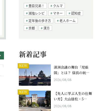
豊臣兄弟！
クルマ
減塩レシピ
マネー
認知症
定年後の歩き方
老人ホーム
京都
漢方
新着記事
NEW
清洲会議の舞台「尾張
国」とは？ 信長の統…
2026/08/08
NEW
【先人に学ぶ人生の仕舞
い方】大山捨松・5…
2026/08/08