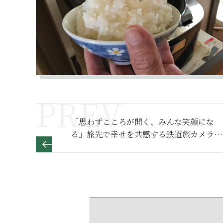
「思わずこころが開く、みんな笑顔にな
る」旅先で幸せを共感する鉄道旅カメラマ
ン 川井聡のポートレート【写真展
「PORTRAIL」】