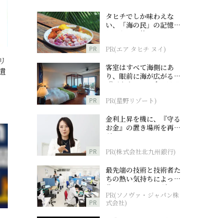
タヒチでしか味わえな
い、「海の民」の記憶へ
とつながる旅
PR
PR(エア タヒチ ヌイ)
リ
客室はすべて海側にあ
遺
り、眼前に海が広がる
『西表島ホテル by 星野
リゾート』
PR
PR(星野リゾート)
金利上昇を機に、『守る
お金』の置き場所を再検
討
PR
PR(株式会社北九州銀行)
最先端の技術と技術者た
ちの熱い気持ちによって
作られているオーダーメ
PR(ソノヴァ・ジャパン株
イド補聴器
PR
式会社)