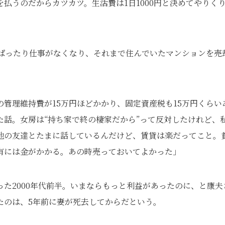
払うのだからカツカツ。生活費は1日1000円と決めてやりく
、ぱったり仕事がなくなり、それまで住んでいたマンションを売
管理維持費が15万円ほどかかり、固定資産税も15万円くらい
話。女房は“持ち家で終の棲家だから”って反対したけれど、
地の友達とたまに話しているんだけど、賃貸は楽だってこと。
有には金がかかる。あの時売っておいてよかった」
た2000年代前半。いまならもっと利益があったのに、と康夫
たのは、5年前に妻が死去してからだという。