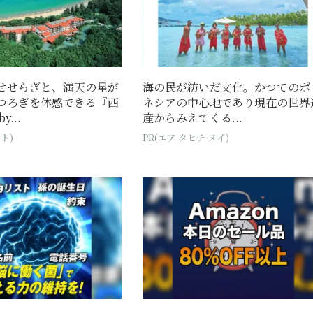
せせらぎと、満天の星が
海の民が紡いだ文化。かつてのポ
つろぎを体感できる『西
ネシアの中心地であり現在の世界
...
産からみえてくる...
ト)
PR(エア タヒチ ヌイ)