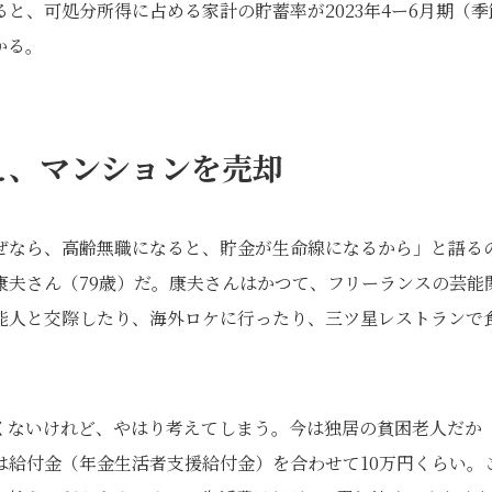
と、可処分所得に占める家計の貯蓄率が2023年4ー6月期（季
かる。
え、マンションを売却
ぜなら、高齢無職になると、貯金が生命線になるから」と語る
康夫さん（79歳）だ。康夫さんはかつて、フリーランスの芸能
能人と交際したり、海外ロケに行ったり、三ツ星レストランで
くないけれど、やはり考えてしまう。今は独居の貧困老人だか
は給付金（年金生活者支援給付金）を合わせて10万円くらい。