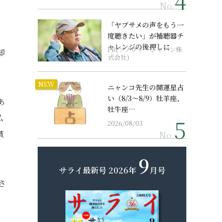
り
No.
「ヤブサメの声をもう一
度聴きたい」が補聴器チ
ャレンジの後押しに
PR(ソノヴァ・ジャパン株
却
式会社)
NEW
ニャンコ先生の開運星占
い（8/3～8/9）牡羊座、
あ
牡牛座…
私
2026/08/03
貧
No.
9
サライ最新号
2026年
月号
さ