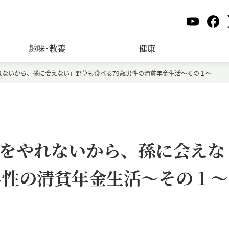
趣味･教養
健康
れないから、孫に会えない」野草も食べる79歳男性の清貧年金生活～その１～
をやれないから、孫に会えな
男性の清貧年金生活～その１～