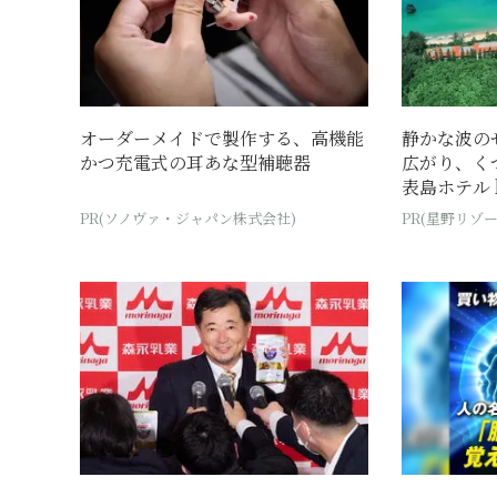
オーダーメイドで製作する、高機能
静かな波の
かつ充電式の耳あな型補聴器
広がり、く
表島ホテル by
PR(ソノヴァ・ジャパン株式会社)
PR(星野リゾー