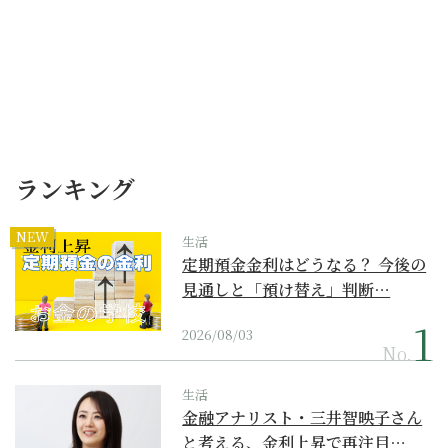
ランキング
NEW
生活
定期預金金利はどうなる？ 今後の
見通しと「預け替え」判断…
2026/08/03
No.
生活
金融アナリスト・三井智映子さん
と考える、金利上昇で再注目…