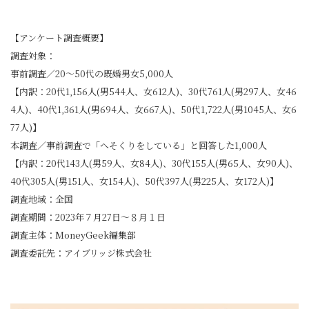
【アンケート調査概要】
調査対象：
事前調査／20～50代の既婚男女5,000人
【内訳：20代1,156人(男544人、女612人)、30代761人(男297人、女46
4人)、40代1,361人(男694人、女667人)、50代1,722人(男1045人、女6
77人)】
本調査／事前調査で「へそくりをしている」と回答した1,000人
【内訳：20代143人(男59人、女84人)、30代155人(男65人、女90人)、
40代305人(男151人、女154人)、50代397人(男225人、女172人)】
調査地域：全国
調査期間：2023年７月27日～８月１日
調査主体：MoneyGeek編集部
調査委託先：アイブリッジ株式会社