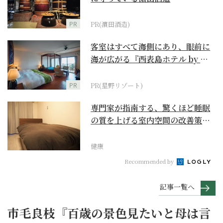
PR
PR(濵田酒造)
客室はすべて海側にあり、眼前に
海が広がる『西表島ホテル by 星
野リゾート』
PR
PR(星野リゾート)
専門家が指南する、驚くほど睡眠
の質を上げる室内空間の改善策と
は
健康
Recommended by
記事一覧へ
市毛良枝『百歳の景色見たいと母は言