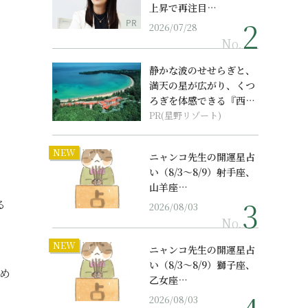
上昇で再注目…
PR
2026/07/28
No.
静かな波のせせらぎと、
満天の星が広がり、くつ
ろぎを体感できる『西表
島ホテル by...
PR(星野リゾート)
NEW
ニャンコ先生の開運星占
い（8/3～8/9）射手座、
山羊座…
る
2026/08/03
No.
NEW
ニャンコ先生の開運星占
い（8/3～8/9）獅子座、
め
乙女座…
2026/08/03