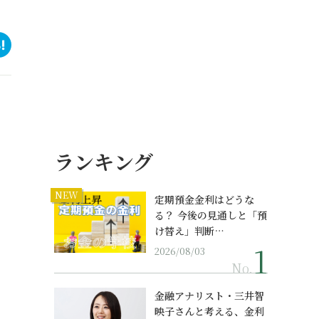
ランキング
NEW
定期預金金利はどうな
る？ 今後の見通しと「預
け替え」判断…
2026/08/03
No.
金融アナリスト・三井智
映子さんと考える、金利