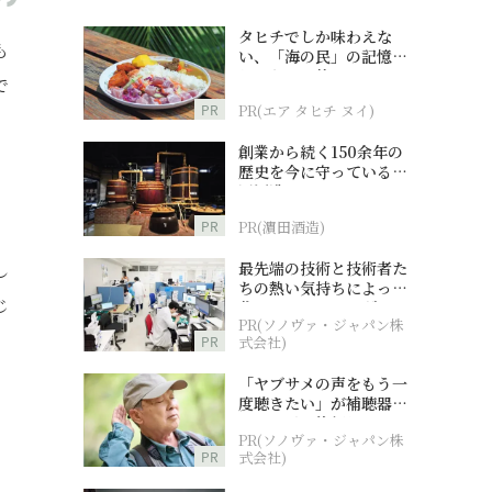
タヒチでしか味わえな
も
い、「海の民」の記憶へ
とつながる旅
で
PR
PR(エア タヒチ ヌイ)
創業から続く150余年の
歴史を今に守っている濵
田酒造
PR
PR(濵田酒造)
最先端の技術と技術者た
し
ちの熱い気持ちによって
じ
作られているオーダーメ
PR(ソノヴァ・ジャパン株
イド補聴器
PR
式会社)
「ヤブサメの声をもう一
度聴きたい」が補聴器チ
ャレンジの後押しに
PR(ソノヴァ・ジャパン株
PR
式会社)