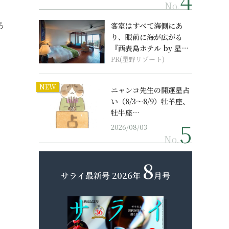
No.
ろ
客室はすべて海側にあ
り、眼前に海が広がる
『西表島ホテル by 星野
リゾート』
PR(星野リゾート)
NEW
ニャンコ先生の開運星占
い（8/3～8/9）牡羊座、
牡牛座…
2026/08/03
No.
8
サライ最新号
2026年
月号