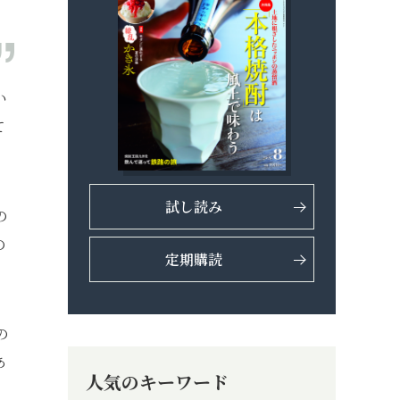
い
て
試し読み
の
の
定期購読
の
あ
人気のキーワード