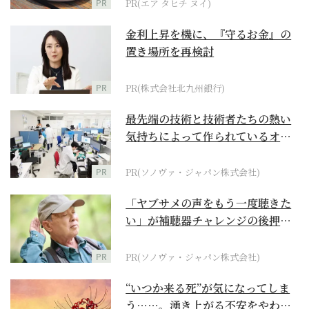
PR
PR(エア タヒチ ヌイ)
金利上昇を機に、『守るお金』の
置き場所を再検討
PR
PR(株式会社北九州銀行)
最先端の技術と技術者たちの熱い
気持ちによって作られているオー
ダーメイド補聴器
PR
PR(ソノヴァ・ジャパン株式会社)
「ヤブサメの声をもう一度聴きた
い」が補聴器チャレンジの後押し
に
PR
PR(ソノヴァ・ジャパン株式会社)
“いつか来る死”が気になってしま
う……。湧き上がる不安をやわら