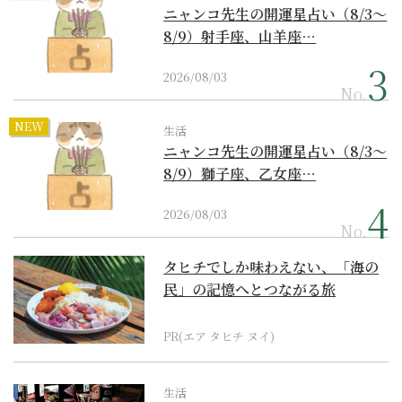
ニャンコ先生の開運星占い（8/3～
8/9）射手座、山羊座…
2026/08/03
No.
NEW
生活
ニャンコ先生の開運星占い（8/3～
8/9）獅子座、乙女座…
2026/08/03
No.
タヒチでしか味わえない、「海の
民」の記憶へとつながる旅
PR(エア タヒチ ヌイ)
生活