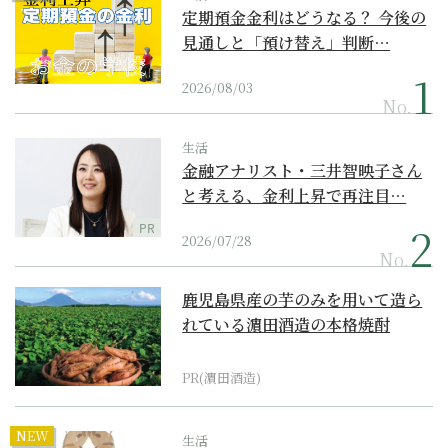
定期預金金利はどうなる？ 今後の
見通しと「預け替え」判断…
2026/08/03
No.
生活
金融アナリスト・三井智映子さん
と考える、金利上昇で再注目…
PR
2026/07/28
No.
鹿児島県産の芋のみを用いて造ら
れている濵田酒造の本格焼酎
PR(濵田酒造)
NEW
生活