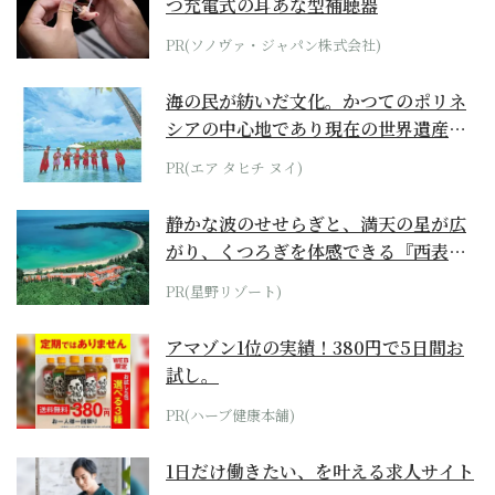
つ充電式の耳あな型補聴器
PR(ソノヴァ・ジャパン株式会社)
海の民が紡いだ文化。かつてのポリネ
シアの中心地であり現在の世界遺産か
らみえてくる...
PR(エア タヒチ ヌイ)
静かな波のせせらぎと、満天の星が広
がり、くつろぎを体感できる『西表島
ホテル by...
PR(星野リゾート)
アマゾン1位の実績！380円で5日間お
試し。
PR(ハーブ健康本舗)
1日だけ働きたい、を叶える求人サイト