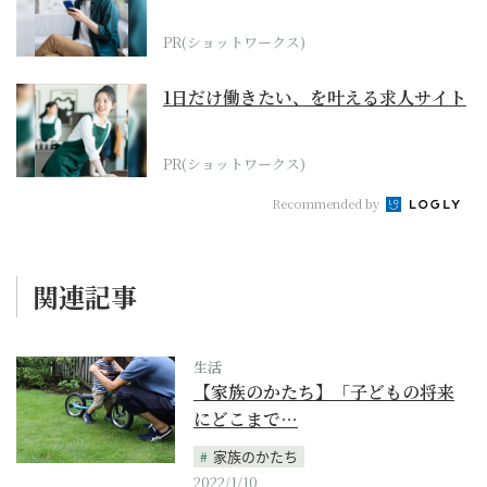
PR(ショットワークス)
1日だけ働きたい、を叶える求人サイト
PR(ショットワークス)
Recommended by
関連記事
生活
【家族のかたち】「子どもの将来
にどこまで…
家族のかたち
2022/1/10