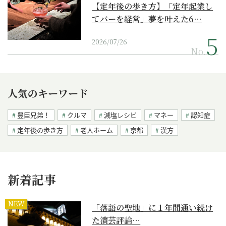
【定年後の歩き方】「定年起業し
てバーを経営」夢を叶えた6…
2026/07/26
No.
人気のキーワード
豊臣兄弟！
クルマ
減塩レシピ
マネー
認知症
定年後の歩き方
老人ホーム
京都
漢方
新着記事
NEW
「落語の聖地」に１年間通い続け
た演芸評論…