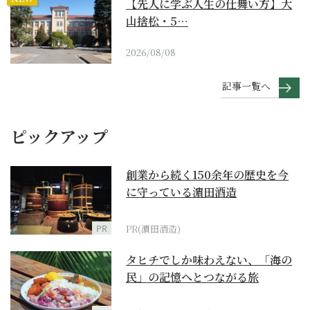
【先人に学ぶ人生の仕舞い方】大
山捨松・5…
2026/08/08
記事一覧へ
ピックアップ
創業から続く150余年の歴史を今
に守っている濵田酒造
PR
PR(濵田酒造)
タヒチでしか味わえない、「海の
民」の記憶へとつながる旅