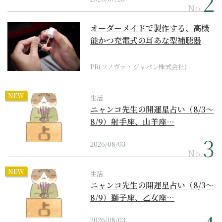
No.
オーダーメイドで製作する、高機
能かつ充電式の耳あな型補聴器
PR(ソノヴァ・ジャパン株式会社)
NEW
生活
ニャンコ先生の開運星占い（8/3～
8/9）射手座、山羊座…
2026/08/03
No.
NEW
生活
ニャンコ先生の開運星占い（8/3～
8/9）獅子座、乙女座…
2026/08/03