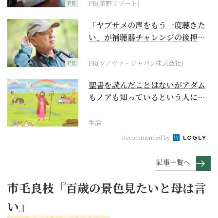
PR
PR(星野リゾート)
「ヤブサメの声をもう一度聴きた
い」が補聴器チャレンジの後押し
に
PR
PR(ソノヴァ・ジャパン株式会社)
聖書を読んだことはないがアダム
もノアも知っているという人に
『創世記』がもたらすア...
生活
Recommended by
記事一覧へ
市毛良枝『百歳の景色見たいと母は言
い』