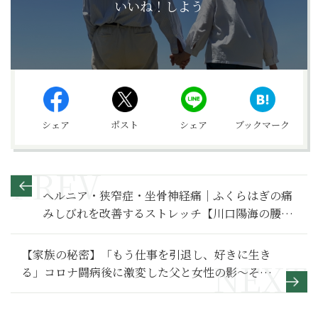
いいね！しよう
シェア
ポスト
シェア
ブックマーク
ヘルニア・狭窄症・坐骨神経痛｜ふくらはぎの痛
みしびれを改善するストレッチ【川口陽海の腰痛
改善教室 第105回】
【家族の秘密】「もう仕事を引退し、好きに生き
る」コロナ闘病後に激変した父と女性の影～その
２～