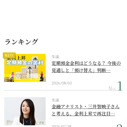
ランキング
NEW
生活
定期預金金利はどうなる？ 今後の
見通しと「預け替え」判断…
2026/08/03
No.
生活
金融アナリスト・三井智映子さん
と考える、金利上昇で再注目…
PR
2026/07/28