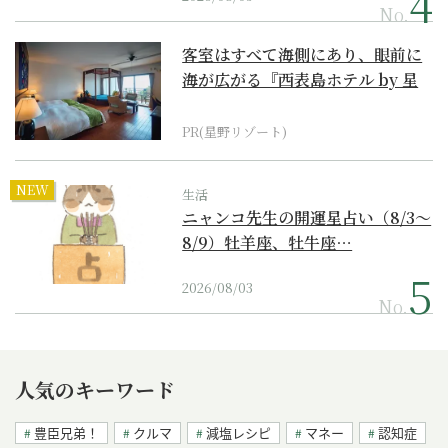
No.
客室はすべて海側にあり、眼前に
海が広がる『西表島ホテル by 星
野リゾート』
PR(星野リゾート)
NEW
生活
ニャンコ先生の開運星占い（8/3～
8/9）牡羊座、牡牛座…
2026/08/03
No.
人気のキーワード
豊臣兄弟！
クルマ
減塩レシピ
マネー
認知症