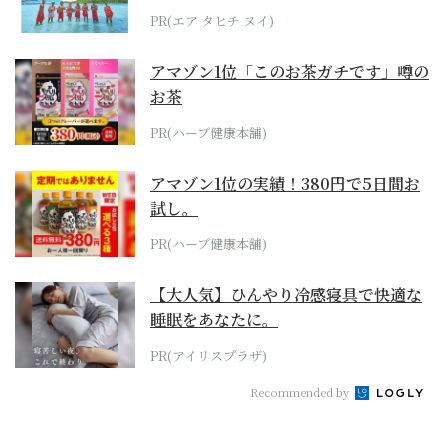
らみえてくる...
PR(エア タヒチ ヌイ)
アマゾン1位「このお茶ガチです」噂の
お茶
PR(ハーブ健康本舗)
アマゾン1位の実績！380円で5日間お
試し。
PR(ハーブ健康本舗)
【大人気】ひんやり冷感寝具で快適な
睡眠をあなたに。
PR(アイリスプラザ)
Recommended by