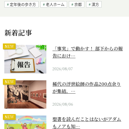
定年後の歩き方
老人ホーム
京都
漢方
新着記事
NEW
「事実」で動かす！ 部下からの報
告におけ…
2026/08/07
NEW
稀代の浮世絵師の作品200点余り
が集結。…
2026/08/06
NEW
聖書を読んだことはないがアダム
もノアも知…