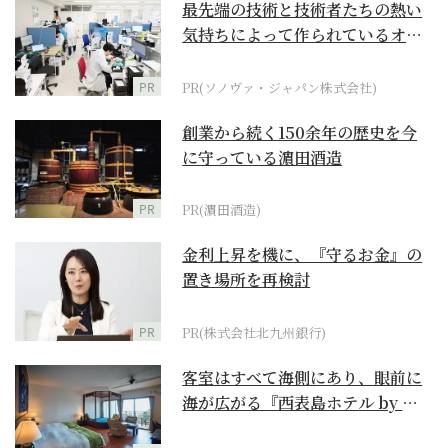
最先端の技術と技術者たちの熱い
気持ちによって作られているオー
ダーメイド補聴器
PR
PR(ソノヴァ・ジャパン株式会社)
創業から続く150余年の歴史を今
に守っている濵田酒造
PR
PR(濵田酒造)
金利上昇を機に、『守るお金』の
置き場所を再検討
PR
PR(株式会社北九州銀行)
客室はすべて海側にあり、眼前に
海が広がる『西表島ホテル by 星
野リゾート』