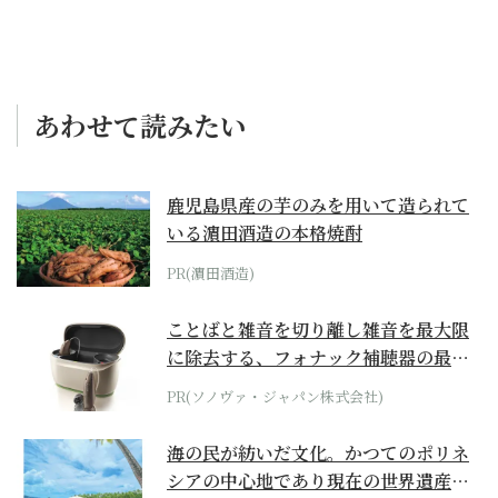
あわせて読みたい
鹿児島県産の芋のみを用いて造られて
いる濵田酒造の本格焼酎
PR(濵田酒造)
ことばと雑音を切り離し雑音を最大限
に除去する、フォナック補聴器の最上
位モデル
PR(ソノヴァ・ジャパン株式会社)
海の民が紡いだ文化。かつてのポリネ
シアの中心地であり現在の世界遺産か