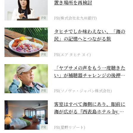
置き場所を再検討
PR
PR(株式会社北九州銀行)
タヒチでしか味わえない、「海の
民」の記憶へとつながる旅
PR
PR(エア タヒチ ヌイ)
「ヤブサメの声をもう一度聴きた
い」が補聴器チャレンジの後押し
に
PR
PR(ソノヴァ・ジャパン株式会社)
客室はすべて海側にあり、眼前に
海が広がる『西表島ホテル by 星
野リゾート』
PR
PR(星野リゾート)