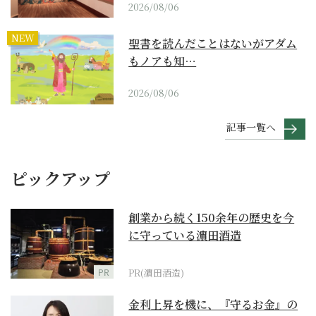
2026/08/06
NEW
聖書を読んだことはないがアダム
もノアも知…
2026/08/06
記事一覧へ
ピックアップ
創業から続く150余年の歴史を今
に守っている濵田酒造
PR
PR(濵田酒造)
金利上昇を機に、『守るお金』の