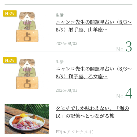
NEW
生活
ニャンコ先生の開運星占い（8/3～
8/9）射手座、山羊座…
2026/08/03
No.
NEW
生活
ニャンコ先生の開運星占い（8/3～
8/9）獅子座、乙女座…
2026/08/03
No.
タヒチでしか味わえない、「海の
民」の記憶へとつながる旅
PR(エア タヒチ ヌイ)