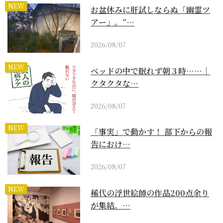
NEW
お盆休みに肝試しならぬ「幽霊ツ
アー」。“…
2026/08/07
NEW
ベッドの中で眠れず朝３時……｜
クタクタな…
2026/08/07
NEW
「事実」で動かす！ 部下からの報
告におけ…
2026/08/07
NEW
稀代の浮世絵師の作品200点余り
が集結。…