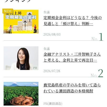
NEW
生活
定期預金金利はどうなる？ 今後の
見通しと「預け替え」判断…
2026/08/03
No.
生活
金融アナリスト・三井智映子さん
と考える、金利上昇で再注目…
PR
2026/07/28
No.
鹿児島県産の芋のみを用いて造ら
れている濵田酒造の本格焼酎
PR(濵田酒造)