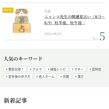
NEW
生活
ニャンコ先生の開運星占い（8/3～
8/9）牡羊座、牡牛座…
2026/08/03
No.
人気のキーワード
豊臣兄弟！
クルマ
減塩レシピ
マネー
認知症
定年後の歩き方
老人ホーム
京都
漢方
新着記事