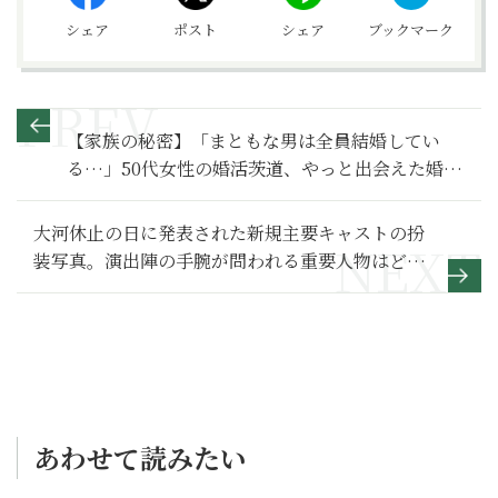
シェア
ポスト
シェア
ブックマーク
【家族の秘密】「まともな男は全員結婚してい
る…」50代女性の婚活茨道、やっと出会えた婚約
者の正体～その１～
大河休止の日に発表された新規主要キャストの扮
装写真。演出陣の手腕が問われる重要人物はどう
描かれるのか？【どうする家康 秘話発信編】
あわせて読みたい