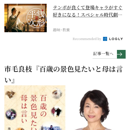
テンポが良くて登場キャラがすぐ
好きになる！スペシャル時代劇
『銭形平次』に２作目は...
趣味･教養
Recommended by
記事一覧へ
市毛良枝『百歳の景色見たいと母は言
い』