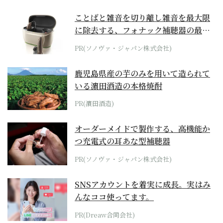
ことばと雑音を切り離し雑音を最大限
に除去する、フォナック補聴器の最上
位モデル
PR(ソノヴァ・ジャパン株式会社)
鹿児島県産の芋のみを用いて造られて
いる濵田酒造の本格焼酎
PR(濵田酒造)
オーダーメイドで製作する、高機能か
つ充電式の耳あな型補聴器
PR(ソノヴァ・ジャパン株式会社)
SNSアカウントを着実に成長。実はみ
んなココ使ってます。
PR(Dreaw合同会社)