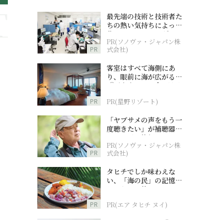
最先端の技術と技術者た
ちの熱い気持ちによって
作られているオーダーメ
PR(ソノヴァ・ジャパン株
イド補聴器
PR
式会社)
客室はすべて海側にあ
り、眼前に海が広がる
『西表島ホテル by 星野
リゾート』
PR
PR(星野リゾート)
「ヤブサメの声をもう一
度聴きたい」が補聴器チ
ャレンジの後押しに
PR(ソノヴァ・ジャパン株
PR
式会社)
タヒチでしか味わえな
い、「海の民」の記憶へ
とつながる旅
PR
PR(エア タヒチ ヌイ)