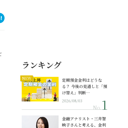
。
て
ランキング
NEW
定期預金金利はどうな
る？ 今後の見通しと「預
け替え」判断…
2026/08/03
No.
金融アナリスト・三井智
映子さんと考える、金利