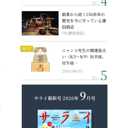
No.
創業から続く150余年の
歴史を今に守っている濵
田酒造
PR(濵田酒造)
NEW
ニャンコ先生の開運星占
い（8/3～8/9）牡羊座、
牡牛座…
て
2026/08/03
る
No.
9
サライ最新号
2026年
月号
た