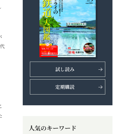
し
バ
時代
試し読み
し
定期購読
こ
た
人気のキーワード