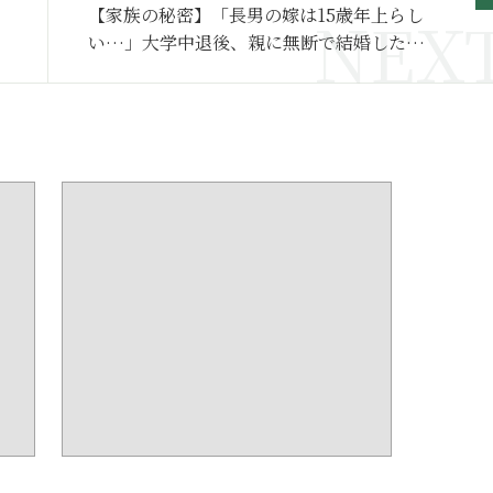
【家族の秘密】「長男の嫁は15歳年上らし
い…」大学中退後、親に無断で結婚した40
代嫁の正体～その２～