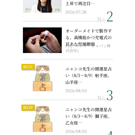
上昇で再注目…
PR
2026/07/28
No.
オーダーメイドで製作す
る、高機能かつ充電式の
耳あな型補聴器
PR(ソノヴァ・ジャパン株
式会社)
NEW
ニャンコ先生の開運星占
い（8/3～8/9）射手座、
山羊座…
2026/08/03
No.
NEW
ニャンコ先生の開運星占
い（8/3～8/9）獅子座、
乙女座…
2026/08/03