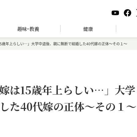
趣味･教養
健康
5歳年上らしい…」大学中退後、親に無断で結婚した40代嫁の正体～その１～
嫁は15歳年上らしい…」大学
した40代嫁の正体～その１～