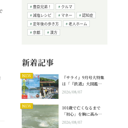
豊臣兄弟！
クルマ
で
減塩レシピ
マネー
認知症
定年後の歩き方
老人ホーム
京都
漢方
新着記事
の
NEW
た
『サライ』9月号大特集
は「『鉄道』大図鑑…
2026/08/07
NEW
101歳で亡くなるまで
「初心」を胸に高み…
2026/08/07