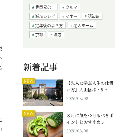
豊臣兄弟！
クルマ
減塩レシピ
マネー
認知症
定年後の歩き方
老人ホーム
京都
漢方
税
い
新着記事
る
NEW
【先人に学ぶ人生の仕舞
い方】大山捨松・5…
2026/08/08
NEW
８月に気をつけるべきポ
定
イントとおすすめレ…
申
2026/08/08