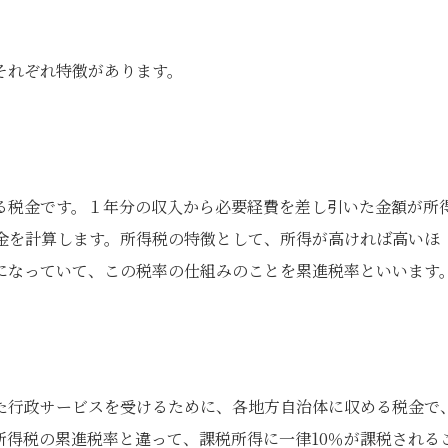
それぞれ特徴があります。
る税金です。１年分の収入から必要経費を差し引いた金額が所
金を計算します。所得税の特徴として、所得が高ければ高いほ
になっていて、この税率の仕組みのことを累進税率といいます
た行政サービスを受けるために、各地方自治体に収める税金で
所得税の累進税率と違って、課税所得に一律10％が課税される