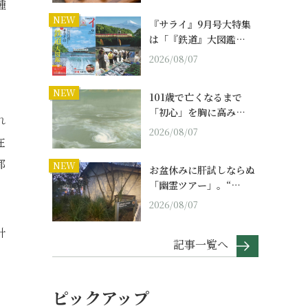
種
NEW
『サライ』9月号大特集
は「『鉄道』大図鑑…
2026/08/07
NEW
101歳で亡くなるまで
「初心」を胸に高み…
れ
2026/08/07
在
都
NEW
お盆休みに肝試しならぬ
「幽霊ツアー」。“…
2026/08/07
計
記事一覧へ
ピックアップ