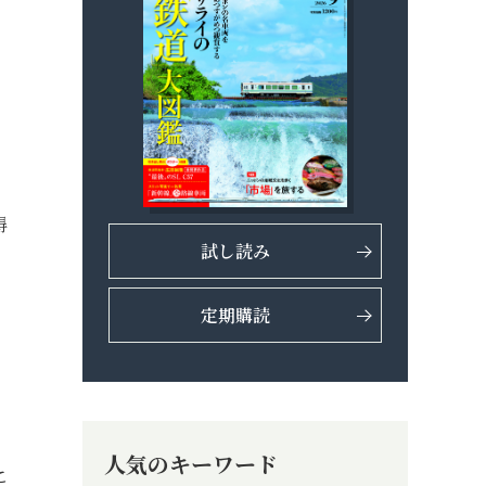
得
試し読み
。
定期購読
、
人気のキーワード
こ