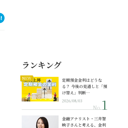
ランキング
NEW
定期預金金利はどうな
る？ 今後の見通しと「預
け替え」判断…
2026/08/03
No.
金融アナリスト・三井智
映子さんと考える、金利