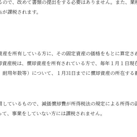
るので、改めて書類の提出をする必要はありません。また、業
％が課税されます。
資産を所有している方に、その固定資産の価格をもとに算定さ
却資産税は、償却資産を所有されている方で、毎年１月１日現
、耐用年数等）について、１月31日までに償却資産の所在する
用しているもので、減価償却費が所得税法の規定による所得の
って、事業をしていない方には課税されません。