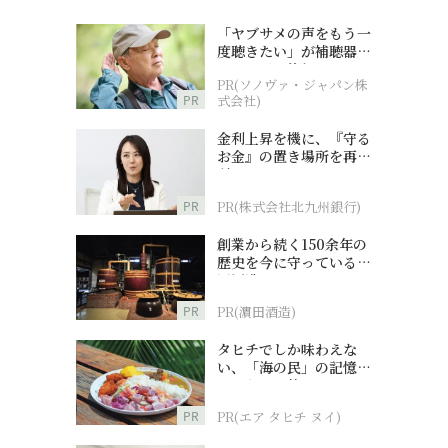
「ヤブサメの声をもう一
度聴きたい」が補聴器チ
ャレンジの後押しに
PR(ソノヴァ・ジャパン株
PR
式会社)
金利上昇を機に、『守る
お金』の置き場所を再検
討
PR
PR(株式会社北九州銀行)
創業から続く150余年の
歴史を今に守っている濵
田酒造
PR
PR(濵田酒造)
タヒチでしか味わえな
い、「海の民」の記憶へ
とつながる旅
PR
PR(エア タヒチ ヌイ)