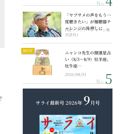
No.
「ヤブサメの声をもう一
度聴きたい」が補聴器チ
ャレンジの後押しに
PR(ソノヴァ・ジャパン株
式会社)
NEW
ニャンコ先生の開運星占
い（8/3～8/9）牡羊座、
牡牛座…
2026/08/03
No.
9
ぞ
サライ最新号
2026年
月号