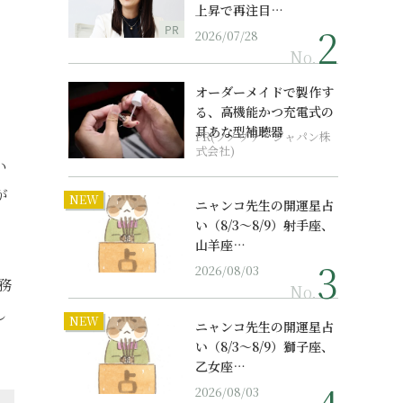
上昇で再注目…
PR
2026/07/28
No.
オーダーメイドで製作す
る、高機能かつ充電式の
耳あな型補聴器
PR(ソノヴァ・ジャパン株
式会社)
い
が
NEW
ニャンコ先生の開運星占
い（8/3～8/9）射手座、
山羊座…
2026/08/03
務
No.
し
NEW
ニャンコ先生の開運星占
い（8/3～8/9）獅子座、
乙女座…
2026/08/03