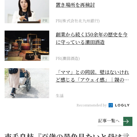
置き場所を再検討
PR
PR(株式会社北九州銀行)
創業から続く150余年の歴史を今
に守っている濵田酒造
PR
PR(濵田酒造)
「ママ」との同居。壁はないけれ
ど感じる「アウェイ感」｜親の終
の棲家をどう選ぶ？【...
生活
Recommended by
記事一覧へ
市毛良枝『百歳の景色見たいと母は言