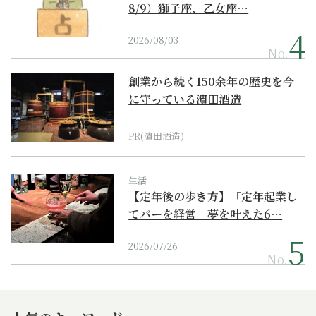
8/9）獅子座、乙女座…
2026/08/03
No.
創業から続く150余年の歴史を今
に守っている濵田酒造
PR(濵田酒造)
生活
【定年後の歩き方】「定年起業し
てバーを経営」夢を叶えた6…
2026/07/26
No.