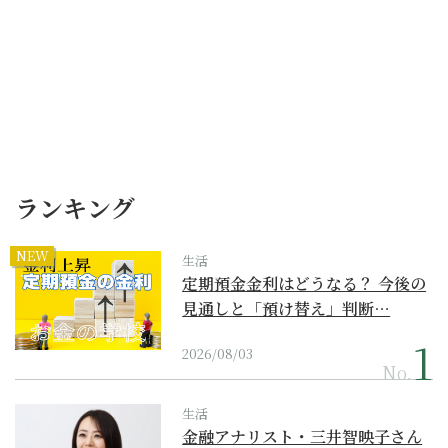
ランキング
NEW
生活
定期預金金利はどうなる？ 今後の
見通しと「預け替え」判断…
2026/08/03
No.
生活
金融アナリスト・三井智映子さん