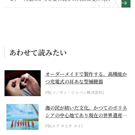
べき？～その２～
あわせて読みたい
オーダーメイドで製作する、高機能か
つ充電式の耳あな型補聴器
PR(ソノヴァ・ジャパン株式会社)
海の民が紡いだ文化。かつてのポリネ
シアの中心地であり現在の世界遺産か
らみえてくる...
PR(エア タヒチ ヌイ)