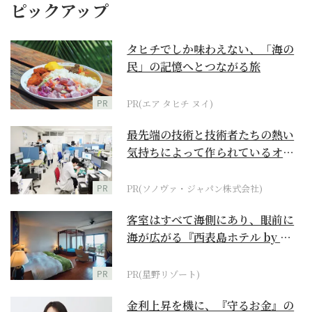
ピックアップ
タヒチでしか味わえない、「海の
民」の記憶へとつながる旅
PR
PR(エア タヒチ ヌイ)
最先端の技術と技術者たちの熱い
気持ちによって作られているオー
ダーメイド補聴器
PR
PR(ソノヴァ・ジャパン株式会社)
客室はすべて海側にあり、眼前に
海が広がる『西表島ホテル by 星
野リゾート』
PR
PR(星野リゾート)
金利上昇を機に、『守るお金』の