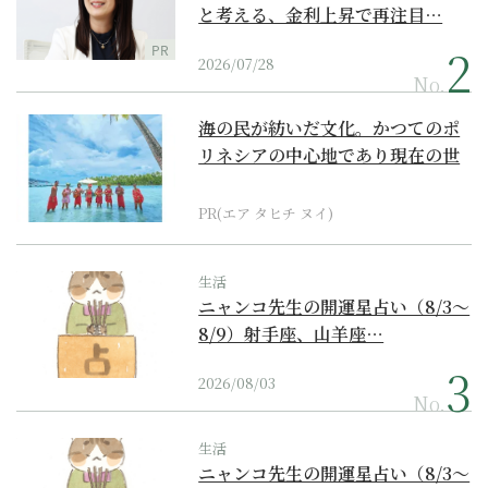
と考える、金利上昇で再注目…
PR
2026/07/28
No.
海の民が紡いだ文化。かつてのポ
リネシアの中心地であり現在の世
界遺産からみえてくる...
PR(エア タヒチ ヌイ)
生活
ニャンコ先生の開運星占い（8/3～
8/9）射手座、山羊座…
2026/08/03
No.
生活
ニャンコ先生の開運星占い（8/3～