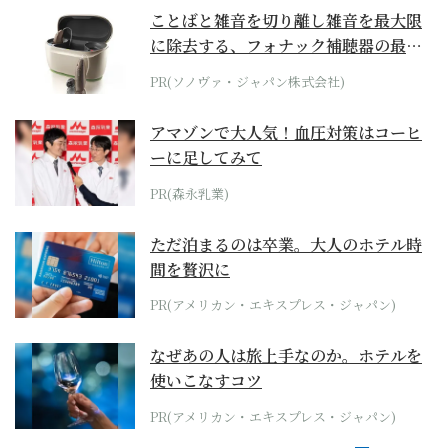
ことばと雑音を切り離し雑音を最大限
に除去する、フォナック補聴器の最上
位モデル
PR(ソノヴァ・ジャパン株式会社)
アマゾンで大人気！血圧対策はコーヒ
ーに足してみて
PR(森永乳業)
ただ泊まるのは卒業。大人のホテル時
間を贅沢に
PR(アメリカン・エキスプレス・ジャパン)
なぜあの人は旅上手なのか。ホテルを
使いこなすコツ
PR(アメリカン・エキスプレス・ジャパン)