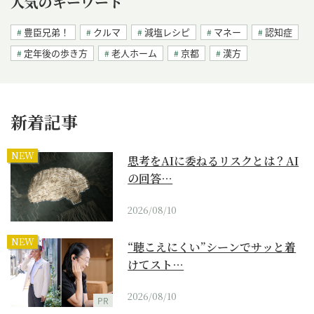
人気のキーワード
豊臣兄弟！
クルマ
減塩レシピ
マネー
認知症
定年後の歩き方
老人ホーム
京都
漢方
新着記事
NEW
思考をAIに委ねるリスクとは？AI
の回答…
2026/08/10
NEW
“聴こえにくい”シーンでサッと着
けてスト…
2026/08/10
PR