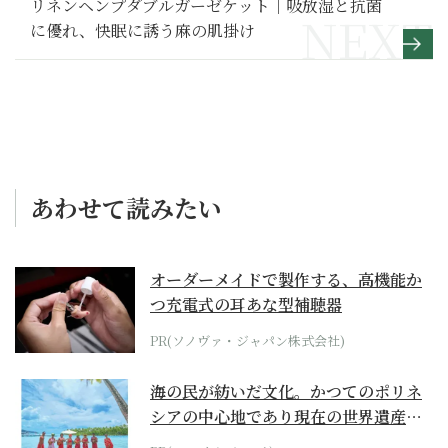
リネンヘンプダブルガーゼケット｜吸放湿と抗菌
に優れ、快眠に誘う麻の肌掛け
あわせて読みたい
オーダーメイドで製作する、高機能か
つ充電式の耳あな型補聴器
PR(ソノヴァ・ジャパン株式会社)
海の民が紡いだ文化。かつてのポリネ
シアの中心地であり現在の世界遺産か
らみえてくる...