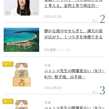
と考える、金利上昇で再注目…
PR
2026/07/28
No.
静かな波のせせらぎと、満天の星
が広がり、くつろぎを体感できる
『西表島ホテル by...
PR(星野リゾート)
NEW
生活
ニャンコ先生の開運星占い（8/3～
8/9）射手座、山羊座…
2026/08/03
No.
NEW
生活
ニャンコ先生の開運星占い（8/3～