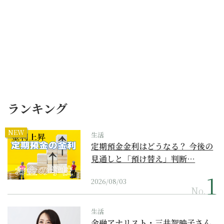
ランキング
NEW
生活
定期預金金利はどうなる？ 今後の
見通しと「預け替え」判断…
2026/08/03
No.
生活
金融アナリスト・三井智映子さん