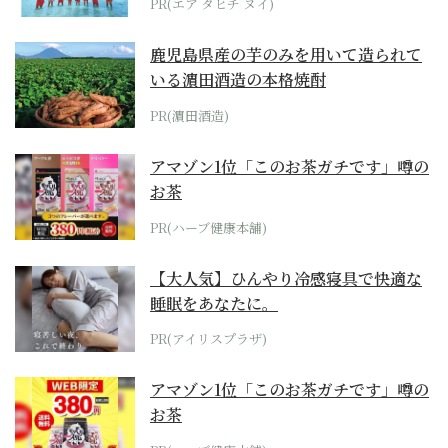
PR(エア タヒチ ヌイ)
鹿児島県産の芋のみを用いて造られて
いる濵田酒造の本格焼酎
PR(濵田酒造)
アマゾン1位「このお茶ガチです」噂の
お茶
PR(ハーブ健康本舗)
【大人気】ひんやり冷感寝具で快適な
睡眠をあなたに。
PR(アイリスプラザ)
アマゾン1位「このお茶ガチです」噂の
お茶