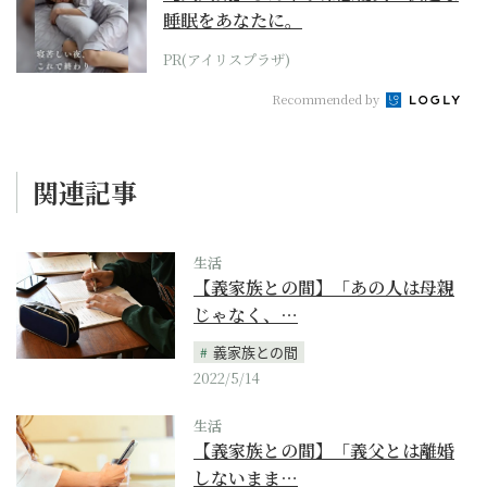
睡眠をあなたに。
PR(アイリスプラザ)
Recommended by
関連記事
生活
【義家族との間】「あの人は母親
じゃなく、…
義家族との間
2022/5/14
生活
【義家族との間】「義父とは離婚
しないまま…