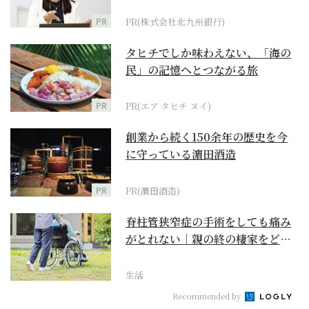
PR
PR(株式会社北九州銀行)
タヒチでしか味わえない、「海の
民」の記憶へとつながる旅
PR
PR(エア タヒチ ヌイ)
創業から続く150余年の歴史を今
に守っている濵田酒造
PR
PR(濵田酒造)
脊柱管狭窄症の手術をしても痛み
がとれない｜親の終の棲家をどう
選ぶ？【２】
生活
Recommended by