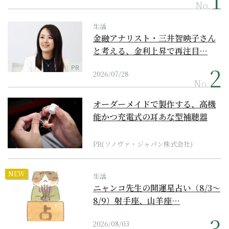
No.
生活
金融アナリスト・三井智映子さん
と考える、金利上昇で再注目…
PR
2026/07/28
No.
オーダーメイドで製作する、高機
能かつ充電式の耳あな型補聴器
PR(ソノヴァ・ジャパン株式会社)
NEW
生活
ニャンコ先生の開運星占い（8/3～
8/9）射手座、山羊座…
2026/08/03