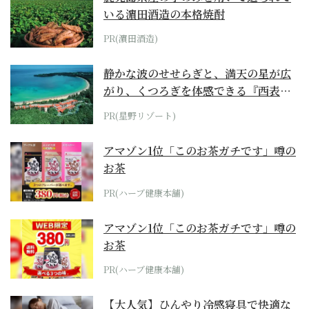
いる濵田酒造の本格焼酎
PR(濵田酒造)
静かな波のせせらぎと、満天の星が広
がり、くつろぎを体感できる『西表島
ホテル by...
PR(星野リゾート)
アマゾン1位「このお茶ガチです」噂の
お茶
PR(ハーブ健康本舗)
アマゾン1位「このお茶ガチです」噂の
お茶
PR(ハーブ健康本舗)
【大人気】ひんやり冷感寝具で快適な