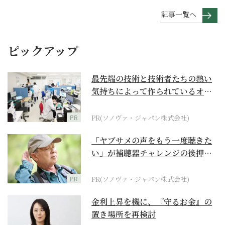
記事一覧へ
ピックアップ
最先端の技術と技術者たちの熱い
気持ちによって作られているオー
ダーメイド補聴器
PR
PR(ソノヴァ・ジャパン株式会社)
「ヤブサメの声をもう一度聴きた
い」が補聴器チャレンジの後押し
に
PR
PR(ソノヴァ・ジャパン株式会社)
金利上昇を機に、『守るお金』の
置き場所を再検討