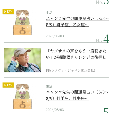
No.
NEW
生活
ニャンコ先生の開運星占い（8/3～
8/9）獅子座、乙女座…
2026/08/03
No.
「ヤブサメの声をもう一度聴きた
い」が補聴器チャレンジの後押し
に
PR(ソノヴァ・ジャパン株式会社)
NEW
生活
ニャンコ先生の開運星占い（8/3～
8/9）牡羊座、牡牛座…
2026/08/03