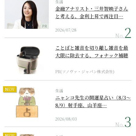
生活
金融アナリスト・三井智映子さん
と考える、金利上昇で再注目…
PR
2026/07/28
No.
ことばと雑音を切り離し雑音を最
大限に除去する、フォナック補聴
器の最上位モデル
PR(ソノヴァ・ジャパン株式会社)
NEW
生活
ニャンコ先生の開運星占い（8/3～
8/9）射手座、山羊座…
2026/08/03
No.
NEW