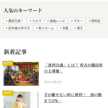
人気のキーワード
豊臣兄弟！
クルマ
減塩レシピ
マネー
認知症
定年後の歩き方
老人ホーム
京都
漢方
新着記事
NEW
「清洲会議」とは？ 秀吉が織田家
の主導権…
2026/08/09
NEW
手が離せない時に便利！ 頭の動
きでiPh…