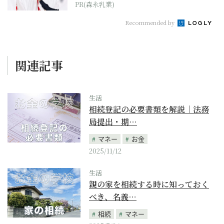
PR(森永乳業)
Recommended by
関連記事
生活
相続登記の必要書類を解説｜法務
局提出・期…
マネー
お金
2025/11/12
生活
親の家を相続する時に知っておく
べき、名義…
相続
マネー