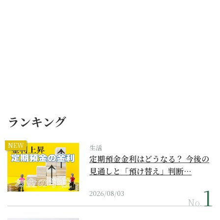
ランキング
NEW
生活
定期預金金利はどうなる？ 今後の
見通しと「預け替え」判断…
2026/08/03
No.