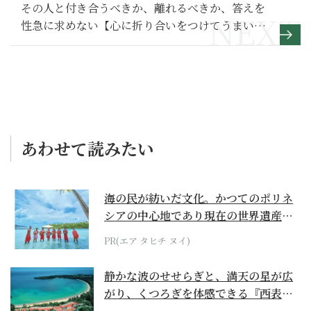
その人と付き合うべきか、離れるべきか、答えを
性急に求めない【心に折り合いをつけてうまいこ
と生きる】４
あわせて読みたい
海の民が紡いだ文化。かつてのポリネ
シアの中心地であり現在の世界遺産か
らみえてくる...
PR(エア タヒチ ヌイ)
静かな波のせせらぎと、満天の星が広
がり、くつろぎを体感できる『西表島
ホテル by...