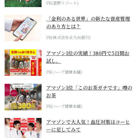
PR(星野リゾート)
「金利のある世界」の新たな資産管理
のあり方とは？
PR(株式会社北九州銀行)
アマゾン1位の実績！380円で5日間お
試し。
PR(ハーブ健康本舗)
アマゾン1位「このお茶ガチです」噂の
お茶
PR(ハーブ健康本舗)
アマゾンで大人気！血圧対策はコーヒ
ーに足してみて