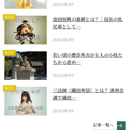
2026/08/09
NEW
池田恒興の最期とは？｜信長の乳
兄弟として…
2026/08/09
NEW
若い頃の豊臣秀吉が主人の小姓た
ちから虐め…
2026/08/09
NEW
三法師（織田秀信）とは？ 清洲会
議で織田…
2026/08/09
記事一覧へ