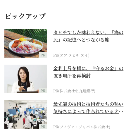
ピックアップ
タヒチでしか味わえない、「海の
民」の記憶へとつながる旅
PR
PR(エア タヒチ ヌイ)
金利上昇を機に、『守るお金』の
置き場所を再検討
PR
PR(株式会社北九州銀行)
最先端の技術と技術者たちの熱い
気持ちによって作られているオー
ダーメイド補聴器
PR
PR(ソノヴァ・ジャパン株式会社)