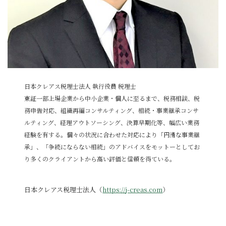
日本クレアス税理士法人 執行役員 税理士
東証一部上場企業から中小企業・個人に至るまで、税務相談、税
務申告対応、組織再編コンサルティング、相続・事業継承コンサ
ルティング、経理アウトソーシング、決算早期化等、幅広い業務
経験を有する。個々の状況に合わせた対応により「円滑な事業継
承」、「争続にならない相続」のアドバイスをモットーとしてお
り多くのクライアントから高い評価と信頼を得ている。
日本クレアス税理士法人（
https://j-creas.com
）