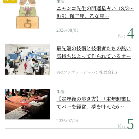
生活
ニャンコ先生の開運星占い（8/3～
8/9）獅子座、乙女座…
2026/08/03
No.
最先端の技術と技術者たちの熱い
気持ちによって作られているオー
ダーメイド補聴器
PR(ソノヴァ・ジャパン株式会社)
生活
【定年後の歩き方】「定年起業し
てバーを経営」夢を叶えた6…
2026/07/26
No.