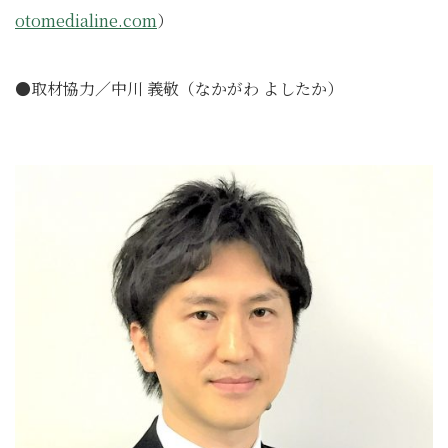
otomedialine.com
）
●取材協力／中川 義敬（なかがわ よしたか）