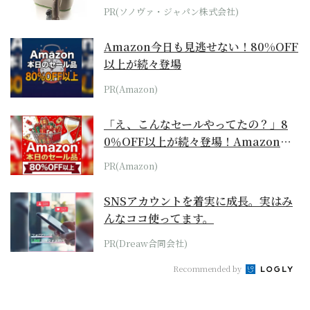
位モデル
PR(ソノヴァ・ジャパン株式会社)
Amazon今日も見逃せない！80%OFF
以上が続々登場
PR(Amazon)
「え、こんなセールやってたの？」8
0％OFF以上が続々登場！Amazonの
本気が...
PR(Amazon)
SNSアカウントを着実に成長。実はみ
んなココ使ってます。
PR(Dreaw合同会社)
Recommended by