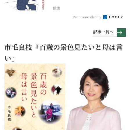
らない【大人の未病ケ...
健康
Recommended by
記事一覧へ
市毛良枝『百歳の景色見たいと母は言
い』