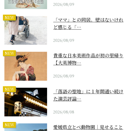
2026/08/09
NEW
「ママ」との同居。壁はないけれ
ど感じる「…
2026/08/09
NEW
貴重な日本美術作品が初の里帰り
【大英博物…
2026/08/09
NEW
「落語の聖地」に１年間通い続け
た演芸評論…
2026/08/08
NEW
愛媛県立とべ動物園｜見せること