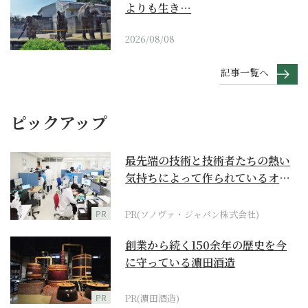
よりも生き…
2026/08/08
記事一覧へ
ピックアップ
最先端の技術と技術者たちの熱い
気持ちによって作られているオー
ダーメイド補聴器
PR
PR(ソノヴァ・ジャパン株式会社)
創業から続く150余年の歴史を今
に守っている濵田酒造
PR
PR(濵田酒造)