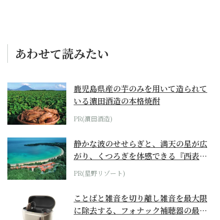
あわせて読みたい
鹿児島県産の芋のみを用いて造られて
いる濵田酒造の本格焼酎
PR(濵田酒造)
静かな波のせせらぎと、満天の星が広
がり、くつろぎを体感できる『西表島
ホテル by...
PR(星野リゾート)
ことばと雑音を切り離し雑音を最大限
に除去する、フォナック補聴器の最上