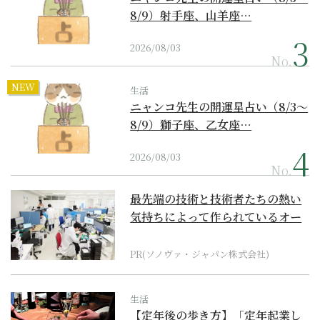
8/9）射手座、山羊座…
2026/08/03
No.
NEW
生活
ニャンコ先生の開運星占い（8/3～
8/9）獅子座、乙女座…
2026/08/03
No.
最先端の技術と技術者たちの熱い
気持ちによって作られているオー
ダーメイド補聴器
PR(ソノヴァ・ジャパン株式会社)
生活
【定年後の歩き方】「定年起業し