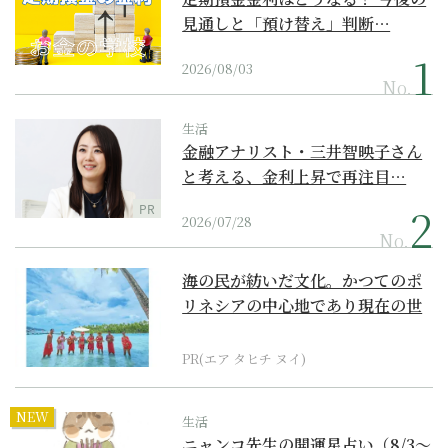
見通しと「預け替え」判断…
2026/08/03
No.
生活
金融アナリスト・三井智映子さん
と考える、金利上昇で再注目…
PR
2026/07/28
No.
海の民が紡いだ文化。かつてのポ
リネシアの中心地であり現在の世
界遺産からみえてくる...
PR(エア タヒチ ヌイ)
NEW
生活
ニャンコ先生の開運星占い（8/3～