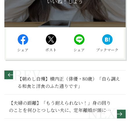
いいね！しよう
シェア
ポスト
シェア
ブックマーク
【朝めし自慢】横内正（俳優・80歳）「自ら調え
る和食と洋食のふた通りです」
【夫婦の距離】「もう耐えられない！」身の回り
のことを何ひとつしない夫に、定年離婚が頭に浮
かぶ夫婦危機の行方～その１～