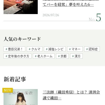
てバーを経営」夢を叶えた6…
2026/07/26
No.
人気のキーワード
豊臣兄弟！
クルマ
減塩レシピ
マネー
認知症
定年後の歩き方
老人ホーム
京都
漢方
新着記事
NEW
三法師（織田秀信）とは？ 清洲会
議で織田…