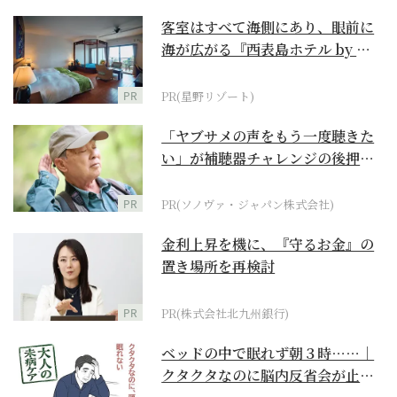
客室はすべて海側にあり、眼前に
海が広がる『西表島ホテル by 星
野リゾート』
PR
PR(星野リゾート)
「ヤブサメの声をもう一度聴きた
い」が補聴器チャレンジの後押し
に
PR
PR(ソノヴァ・ジャパン株式会社)
金利上昇を機に、『守るお金』の
置き場所を再検討
PR
PR(株式会社北九州銀行)
ベッドの中で眠れず朝３時……｜
クタクタなのに脳内反省会が止ま