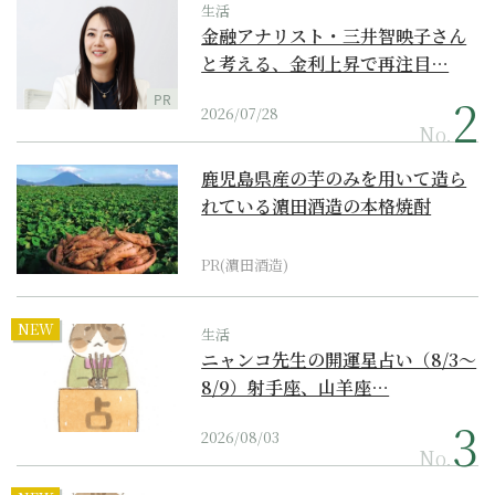
生活
金融アナリスト・三井智映子さん
と考える、金利上昇で再注目…
PR
2026/07/28
No.
鹿児島県産の芋のみを用いて造ら
れている濵田酒造の本格焼酎
PR(濵田酒造)
NEW
生活
ニャンコ先生の開運星占い（8/3～
8/9）射手座、山羊座…
2026/08/03
No.