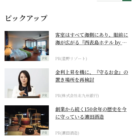
ピックアップ
客室はすべて海側にあり、眼前に
海が広がる『西表島ホテル by 星
野リゾート』
PR
PR(星野リゾート)
金利上昇を機に、『守るお金』の
置き場所を再検討
PR
PR(株式会社北九州銀行)
創業から続く150余年の歴史を今
に守っている濵田酒造
PR
PR(濵田酒造)