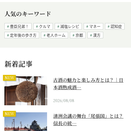
人気のキーワード
豊臣兄弟！
クルマ
減塩レシピ
マネー
認知症
定年後の歩き方
老人ホーム
京都
漢方
新着記事
NEW
古酒の魅力と楽しみ方とは？｜日
本酒熟成酒…
2026/08/08
NEW
清洲会議の舞台「尾張国」とは？
信長の統…