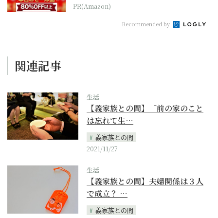
本気が...
PR(Amazon)
Recommended by
関連記事
生活
【義家族との間】「前の家のこと
は忘れて生…
義家族との間
2021/11/27
生活
【義家族との間】夫婦関係は３人
で成立？ …
義家族との間