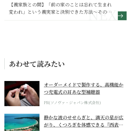
【義家族との間】「前の家のことは忘れて生まれ
変われ」という義実家と決別できた方法～その2
～
あわせて読みたい
オーダーメイドで製作する、高機能か
つ充電式の耳あな型補聴器
PR(ソノヴァ・ジャパン株式会社)
静かな波のせせらぎと、満天の星が広
がり、くつろぎを体感できる『西表島