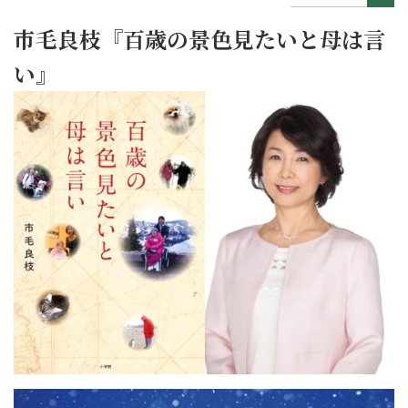
市毛良枝『百歳の景色見たいと母は言
い』