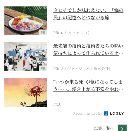
タヒチでしか味わえない、「海の
民」の記憶へとつながる旅
PR
PR(エア タヒチ ヌイ)
最先端の技術と技術者たちの熱い
気持ちによって作られているオー
ダーメイド補聴器
PR
PR(ソノヴァ・ジャパン株式会社)
“いつか来る死”が気になってしま
う……。湧き上がる不安をやわら
げて今を大切にする...
生活
Recommended by
記事一覧へ