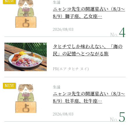
NEW
生活
ニャンコ先生の開運星占い（8/3～
8/9）獅子座、乙女座…
2026/08/03
No.
タヒチでしか味わえない、「海の
民」の記憶へとつながる旅
PR(エア タヒチ ヌイ)
NEW
生活
ニャンコ先生の開運星占い（8/3～
8/9）牡羊座、牡牛座…
2026/08/03
No.