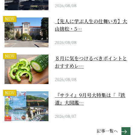
2026/08/08
NEW
【先人に学ぶ人生の仕舞い方】大
山捨松・5…
2026/08/08
NEW
８月に気をつけるべきポイントと
おすすめレ…
2026/08/08
NEW
『サライ』9月号大特集は「『鉄
道』大図鑑…
2026/08/07
記事一覧へ