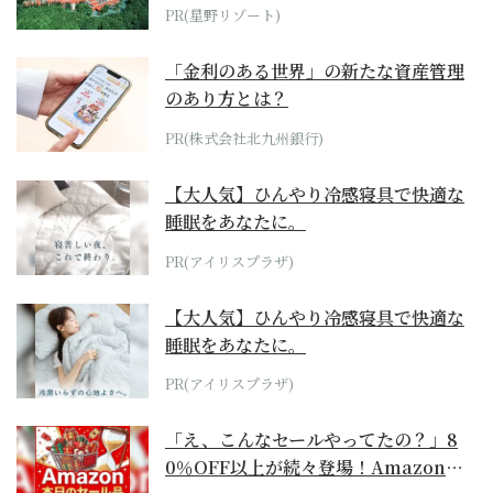
ホテル by...
PR(星野リゾート)
「金利のある世界」の新たな資産管理
のあり方とは？
PR(株式会社北九州銀行)
【大人気】ひんやり冷感寝具で快適な
睡眠をあなたに。
PR(アイリスプラザ)
【大人気】ひんやり冷感寝具で快適な
睡眠をあなたに。
PR(アイリスプラザ)
「え、こんなセールやってたの？」8
0％OFF以上が続々登場！Amazonの