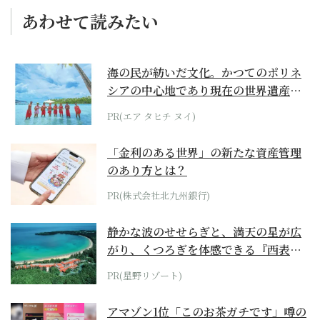
あわせて読みたい
海の民が紡いだ文化。かつてのポリネ
シアの中心地であり現在の世界遺産か
らみえてくる...
PR(エア タヒチ ヌイ)
「金利のある世界」の新たな資産管理
のあり方とは？
PR(株式会社北九州銀行)
静かな波のせせらぎと、満天の星が広
がり、くつろぎを体感できる『西表島
ホテル by...
PR(星野リゾート)
アマゾン1位「このお茶ガチです」噂の