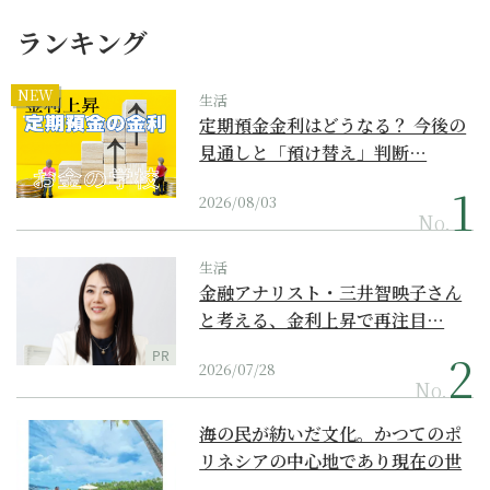
ランキング
NEW
生活
定期預金金利はどうなる？ 今後の
見通しと「預け替え」判断…
2026/08/03
No.
生活
金融アナリスト・三井智映子さん
と考える、金利上昇で再注目…
PR
2026/07/28
No.
海の民が紡いだ文化。かつてのポ
リネシアの中心地であり現在の世
界遺産からみえてくる...