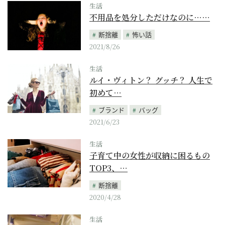
生活
不用品を処分しただけなのに……
断捨離
怖い話
2021/8/26
生活
ルイ・ヴィトン？ グッチ？ 人生で
初めて…
ブランド
バッグ
2021/6/23
生活
子育て中の女性が収納に困るもの
TOP3、…
断捨離
2020/4/28
生活