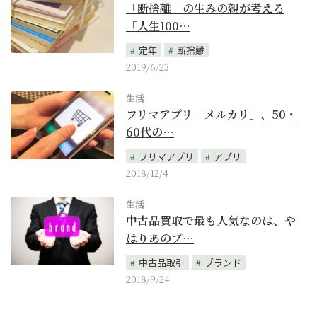
「断捨離」の生みの親が考える
「人生100…
定年
断捨離
2019/6/23
生活
フリマアプリ「メルカリ」、50・
60代の…
フリマアプリ
アプリ
2018/12/4
生活
中古品買取で最も人気なのは、や
はりあのブ…
中古品取引
ブランド
2018/9/24