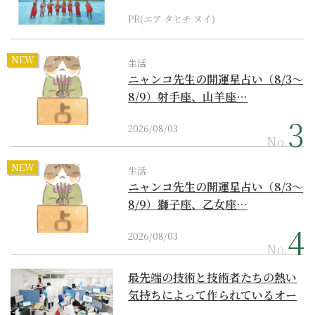
PR(エア タヒチ ヌイ)
NEW
生活
ニャンコ先生の開運星占い（8/3～
8/9）射手座、山羊座…
2026/08/03
No.
NEW
生活
ニャンコ先生の開運星占い（8/3～
8/9）獅子座、乙女座…
2026/08/03
No.
最先端の技術と技術者たちの熱い
気持ちによって作られているオー
ダーメイド補聴器