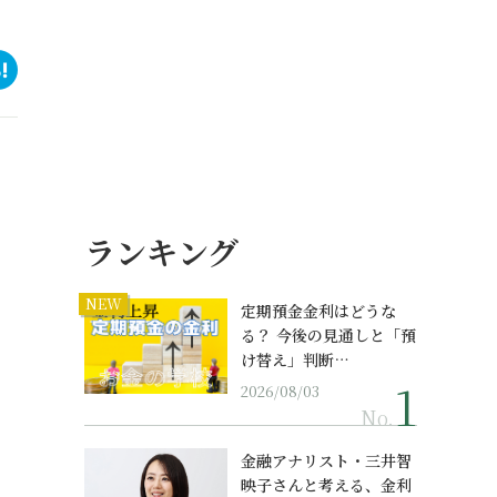
ランキング
NEW
定期預金金利はどうな
る？ 今後の見通しと「預
け替え」判断…
2026/08/03
No.
金融アナリスト・三井智
映子さんと考える、金利