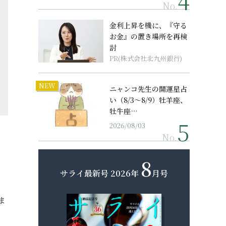
No.
金利上昇を機に、『守る
お金』の置き場所を再検
討
PR(株式会社北九州銀行)
NEW
ニャンコ先生の開運星占
い（8/3～8/9）牡羊座、
牡牛座…
2026/08/03
No.
8
サライ最新号
2026年
月号
ま