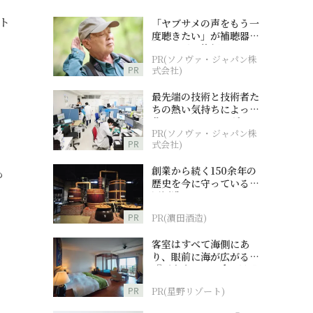
ト
「ヤブサメの声をもう一
度聴きたい」が補聴器チ
ャレンジの後押しに
PR(ソノヴァ・ジャパン株
PR
式会社)
最先端の技術と技術者た
ちの熱い気持ちによって
作られているオーダーメ
PR(ソノヴァ・ジャパン株
イド補聴器
PR
式会社)
創業から続く150余年の
も
歴史を今に守っている濵
田酒造
PR
PR(濵田酒造)
。
客室はすべて海側にあ
り、眼前に海が広がる
『西表島ホテル by 星野
リゾート』
PR
PR(星野リゾート)