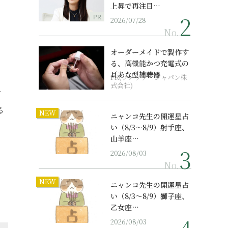
上昇で再注目…
PR
2026/07/28
No.
オーダーメイドで製作す
る、高機能かつ充電式の
耳あな型補聴器
PR(ソノヴァ・ジャパン株
式会社)
ご
る
NEW
ニャンコ先生の開運星占
い（8/3～8/9）射手座、
山羊座…
2026/08/03
No.
NEW
ニャンコ先生の開運星占
い（8/3～8/9）獅子座、
乙女座…
2026/08/03