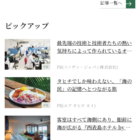
記事一覧へ
ピックアップ
最先端の技術と技術者たちの熱い
気持ちによって作られているオー
ダーメイド補聴器
PR
PR(ソノヴァ・ジャパン株式会社)
タヒチでしか味わえない、「海の
民」の記憶へとつながる旅
PR
PR(エア タヒチ ヌイ)
客室はすべて海側にあり、眼前に
海が広がる『西表島ホテル by 星
野リゾート』