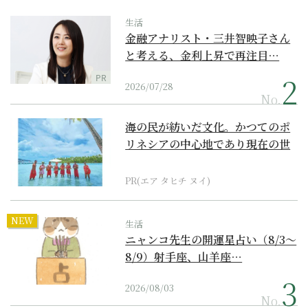
生活
金融アナリスト・三井智映子さん
と考える、金利上昇で再注目…
PR
2026/07/28
No.
海の民が紡いだ文化。かつてのポ
リネシアの中心地であり現在の世
界遺産からみえてくる...
PR(エア タヒチ ヌイ)
NEW
生活
ニャンコ先生の開運星占い（8/3～
8/9）射手座、山羊座…
2026/08/03
No.