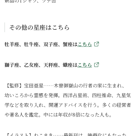
新品のTシャツ、ツナ缶
その他の星座はこちら
牡羊座、牡牛座、双子座、蟹座は
こちら
獅子座、乙女座、天秤座、蠍座は
こちら
【監修】宝田亜星……木曽御嶽山の行者の家に生まれ、
幼いころから霊感を発揮。西洋占星術、四柱推命、九星気
学などを取り入れ、開運アドバイスを行う。多くの経営者
や著名人を鑑定。中には年収が8倍になった人も。
【イラスト】ねこまき……最新刊は、映画化にもなった