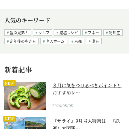
人気のキーワード
豊臣兄弟！
クルマ
減塩レシピ
マネー
認知症
定年後の歩き方
老人ホーム
京都
漢方
新着記事
NEW
８月に気をつけるべきポイントと
おすすめレ…
2026/08/08
NEW
『サライ』9月号大特集は「『鉄
道』大図鑑…