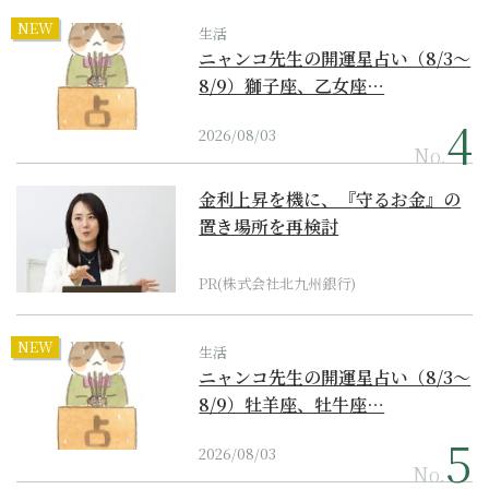
NEW
生活
ニャンコ先生の開運星占い（8/3～
8/9）獅子座、乙女座…
2026/08/03
No.
金利上昇を機に、『守るお金』の
置き場所を再検討
PR(株式会社北九州銀行)
NEW
生活
ニャンコ先生の開運星占い（8/3～
8/9）牡羊座、牡牛座…
2026/08/03
No.