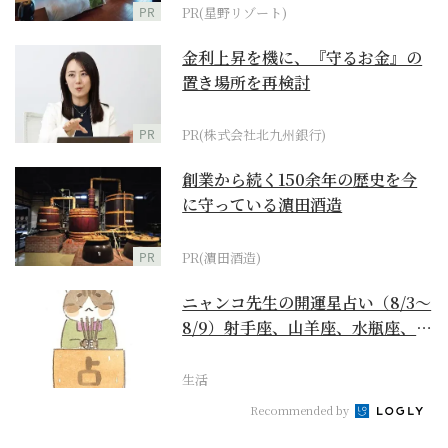
PR
PR(星野リゾート)
金利上昇を機に、『守るお金』の
置き場所を再検討
PR
PR(株式会社北九州銀行)
創業から続く150余年の歴史を今
に守っている濵田酒造
PR
PR(濵田酒造)
ニャンコ先生の開運星占い（8/3～
8/9）射手座、山羊座、水瓶座、魚
座編
生活
Recommended by