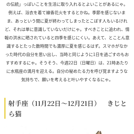
の伝統」っぽいことを生活に取り入れるとよいことがあるにゃ。
例えば、浴衣を着て線香花火をするとかね。季節を感じないま
ま、あっという間に夏が終わってしまったとこぼす人もいるけれ
ど、それは単に意識していないだけにゃ。すべきことに追われ、情
報の洪水に晒されていると四季を感じにくい。あえて、とことん意
識するとたった数時間でも濃厚に夏を感じるはず。スマホがなか
った時代の自分を思い出し、当時と同じように
1
日を過ごすのもお
すすめするにゃ。そうそう、今週
22
日（日曜日）は、
21
時あたり
に水瓶座の満月を迎える。自分の秘めたる力を呼び覚ますような
気持ちで、願いを考えると叶いやすくなるにゃ。
射手座（11月22日～12月21日） きじと
ら猫