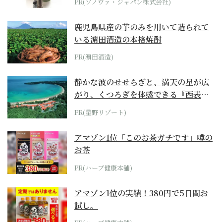
PR(ソノヴァ・ジャパン株式会社)
鹿児島県産の芋のみを用いて造られて
いる濵田酒造の本格焼酎
PR(濵田酒造)
静かな波のせせらぎと、満天の星が広
がり、くつろぎを体感できる『西表島
ホテル by...
PR(星野リゾート)
アマゾン1位「このお茶ガチです」噂の
お茶
PR(ハーブ健康本舗)
アマゾン1位の実績！380円で5日間お
試し。