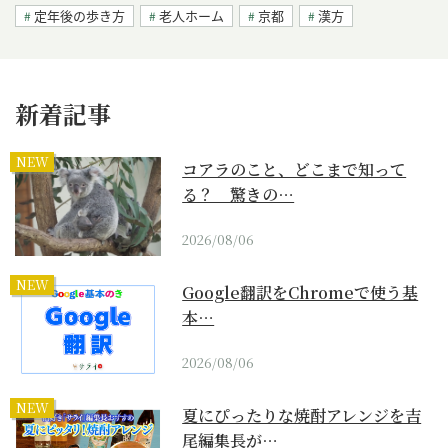
定年後の歩き方
老人ホーム
京都
漢方
新着記事
NEW
コアラのこと、どこまで知って
る？ 驚きの…
2026/08/06
NEW
Google翻訳をChromeで使う基
本…
2026/08/06
NEW
夏にぴったりな焼酎アレンジを吉
尾編集長が…