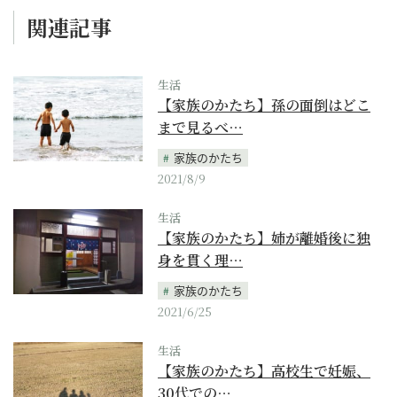
関連記事
生活
【家族のかたち】孫の面倒はどこ
まで見るべ…
家族のかたち
2021/8/9
生活
【家族のかたち】姉が離婚後に独
身を貫く理…
家族のかたち
2021/6/25
生活
【家族のかたち】高校生で妊娠、
30代での…