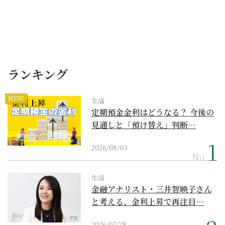
ランキング
NEW
生活
定期預金金利はどうなる？ 今後の
見通しと「預け替え」判断…
2026/08/03
No.
生活
金融アナリスト・三井智映子さん
と考える、金利上昇で再注目…
PR
2026/07/28