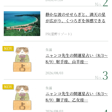
No.
静かな波のせせらぎと、満天の星
が広がり、くつろぎを体感できる
『西表島ホテル by...
PR(星野リゾート)
NEW
生活
ニャンコ先生の開運星占い（8/3～
8/9）射手座、山羊座…
2026/08/03
No.
NEW
生活
ニャンコ先生の開運星占い（8/3～
8/9）獅子座、乙女座…
2026/08/03