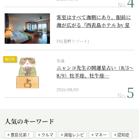
No.
客室はすべて海側にあり、眼前に
海が広がる『西表島ホテル by 星
野リゾート』
PR(星野リゾート)
NEW
生活
ニャンコ先生の開運星占い（8/3～
8/9）牡羊座、牡牛座…
2026/08/03
No.
人気のキーワード
豊臣兄弟！
クルマ
減塩レシピ
マネー
認知症