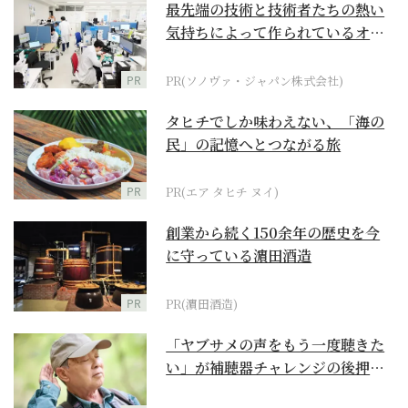
最先端の技術と技術者たちの熱い
気持ちによって作られているオー
ダーメイド補聴器
PR
PR(ソノヴァ・ジャパン株式会社)
タヒチでしか味わえない、「海の
民」の記憶へとつながる旅
PR
PR(エア タヒチ ヌイ)
創業から続く150余年の歴史を今
に守っている濵田酒造
PR
PR(濵田酒造)
「ヤブサメの声をもう一度聴きた
い」が補聴器チャレンジの後押し
に