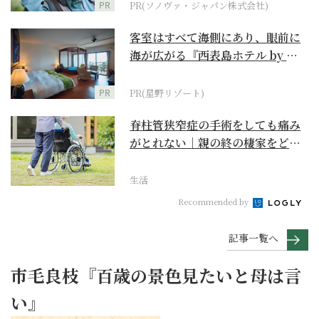
PR
PR(ソノヴァ・ジャパン株式会社)
客室はすべて海側にあり、眼前に
海が広がる『西表島ホテル by 星
野リゾート』
PR
PR(星野リゾート)
脊柱管狭窄症の手術をしても痛み
がとれない｜親の終の棲家をどう
選ぶ？【２】
生活
Recommended by
記事一覧へ
市毛良枝『百歳の景色見たいと母は言
い』