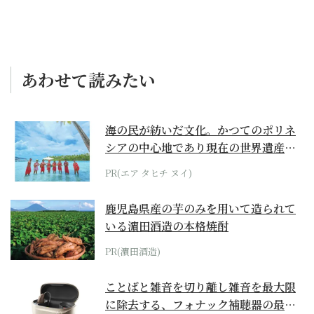
あわせて読みたい
海の民が紡いだ文化。かつてのポリネ
シアの中心地であり現在の世界遺産か
らみえてくる...
PR(エア タヒチ ヌイ)
鹿児島県産の芋のみを用いて造られて
いる濵田酒造の本格焼酎
PR(濵田酒造)
ことばと雑音を切り離し雑音を最大限
に除去する、フォナック補聴器の最上