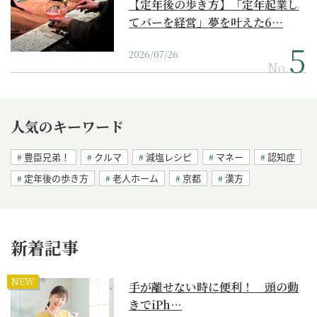
【定年後の歩き方】「定年起業し
てバーを経営」夢を叶えた6…
2026/07/26
No.
人気のキーワード
豊臣兄弟！
クルマ
減塩レシピ
マネー
認知症
定年後の歩き方
老人ホーム
京都
漢方
新着記事
NEW
手が離せない時に便利！ 頭の動
きでiPh…