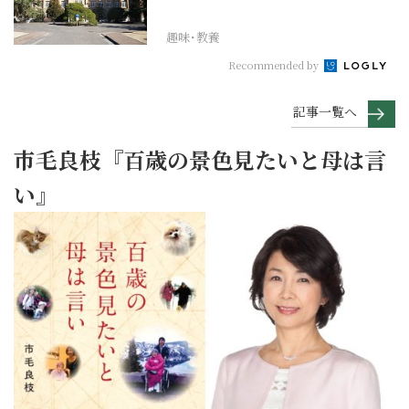
れその上お国のため...
趣味･教養
Recommended by
記事一覧へ
市毛良枝『百歳の景色見たいと母は言
い』