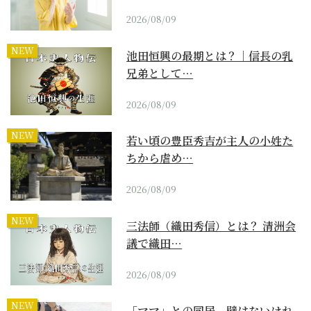
2026/08/09
NEW
池田恒興の最期とは？｜信長の乳
兄弟として…
2026/08/09
NEW
若い頃の豊臣秀吉が主人の小姓た
ちから虐め…
2026/08/09
NEW
三法師（織田秀信）とは？ 清洲会
議で織田…
2026/08/09
NEW
「ママ」との同居。壁はないけれ