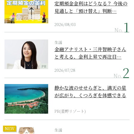
定期預金金利はどうなる？ 今後の
見通しと「預け替え」判断…
2026/08/03
No.
生活
金融アナリスト・三井智映子さん
と考える、金利上昇で再注目…
PR
2026/07/28
No.
静かな波のせせらぎと、満天の星
が広がり、くつろぎを体感できる
『西表島ホテル by...
PR(星野リゾート)
NEW
生活