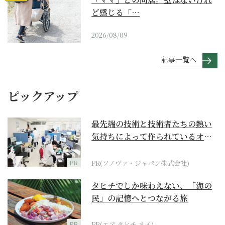
ど感じる「…
2026/08/09
記事一覧へ
ピックアップ
最先端の技術と技術者たちの熱い
気持ちによって作られているオー
ダーメイド補聴器
PR
PR(ソノヴァ・ジャパン株式会社)
タヒチでしか味わえない、「海の
民」の記憶へとつながる旅
PR
PR(エア タヒチ ヌイ)