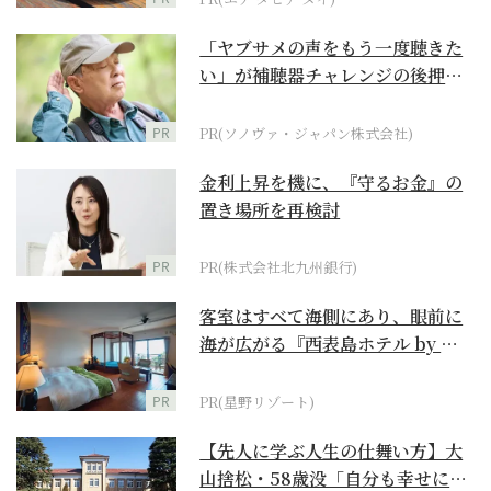
「ヤブサメの声をもう一度聴きた
い」が補聴器チャレンジの後押し
に
PR
PR(ソノヴァ・ジャパン株式会社)
金利上昇を機に、『守るお金』の
置き場所を再検討
PR
PR(株式会社北九州銀行)
客室はすべて海側にあり、眼前に
海が広がる『西表島ホテル by 星
野リゾート』
PR
PR(星野リゾート)
【先人に学ぶ人生の仕舞い方】大
山捨松・58歳没「自分も幸せにな