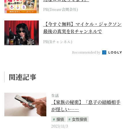
PR(Dreaw合同会社)
【今すぐ無料】マイケル・ジャクソン
最後の真実をRチャンネルで
PR(Rチャンネル)
Recommended by
関連記事
生活
【家族の秘密】「息子の結婚相手
が怪しい……
探偵
女性探偵
2023/11/3