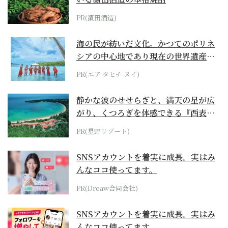
PR(濵田酒造)
海の民が紡いだ文化。かつてのポリネ
シアの中心地であり現在の世界遺産か
らみえてくる...
PR(エア タヒチ ヌイ)
静かな波のせせらぎと、満天の星が広
がり、くつろぎを体感できる『西表島
ホテル by...
PR(星野リゾート)
SNSアカウントを着実に成長。実はみ
んなココ使ってます。
PR(Dreaw合同会社)
SNSアカウントを着実に成長。実はみ
んなココ使ってます。