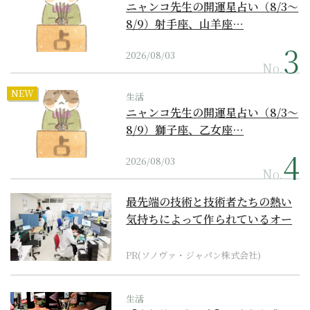
ニャンコ先生の開運星占い（8/3～
8/9）射手座、山羊座…
2026/08/03
No.
NEW
生活
ニャンコ先生の開運星占い（8/3～
8/9）獅子座、乙女座…
2026/08/03
No.
最先端の技術と技術者たちの熱い
気持ちによって作られているオー
ダーメイド補聴器
PR(ソノヴァ・ジャパン株式会社)
生活