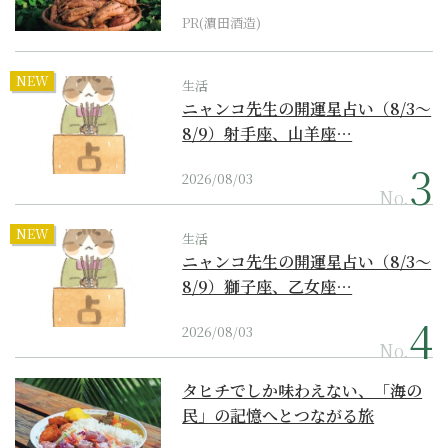
PR(濵田酒造)
NEW
生活
ニャンコ先生の開運星占い（8/3～
8/9）射手座、山羊座…
2026/08/03
No.
NEW
生活
ニャンコ先生の開運星占い（8/3～
8/9）獅子座、乙女座…
2026/08/03
No.
タヒチでしか味わえない、「海の
民」の記憶へとつながる旅