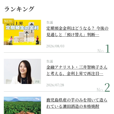
ランキング
NEW
生活
定期預金金利はどうなる？ 今後の
見通しと「預け替え」判断…
2026/08/03
No.
生活
金融アナリスト・三井智映子さん
と考える、金利上昇で再注目…
PR
2026/07/28
No.
鹿児島県産の芋のみを用いて造ら
れている濵田酒造の本格焼酎