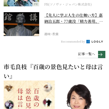
PR
PR(ソノヴァ・ジャパン株式会社)
【先人に学ぶ人生の仕舞い方】嘉
納治五郎・77歳没「精力善用、自
他共栄」
趣味･教養
Recommended by
記事一覧へ
市毛良枝『百歳の景色見たいと母は言
い』