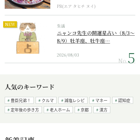
PR(エア タヒチ ヌイ)
NEW
生活
ニャンコ先生の開運星占い（8/3～
8/9）牡羊座、牡牛座…
2026/08/03
No.
人気のキーワード
豊臣兄弟！
クルマ
減塩レシピ
マネー
認知症
定年後の歩き方
老人ホーム
京都
漢方