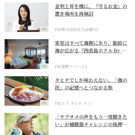
金利上昇を機に、『守るお金』の
置き場所を再検討
PR
PR(株式会社北九州銀行)
客室はすべて海側にあり、眼前に
海が広がる『西表島ホテル by 星
野リゾート』
PR
PR(星野リゾート)
タヒチでしか味わえない、「海の
民」の記憶へとつながる旅
PR
PR(エア タヒチ ヌイ)
「ヤブサメの声をもう一度聴きた
い」が補聴器チャレンジの後押し
に