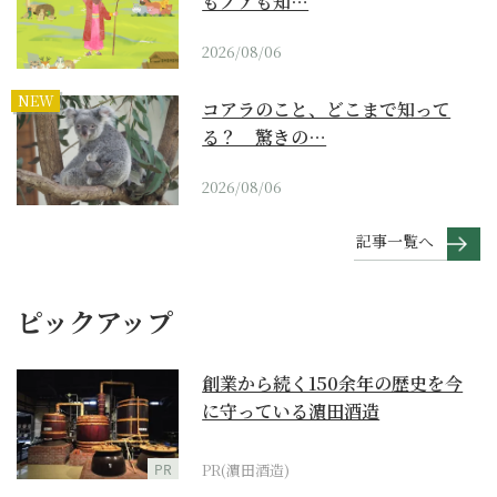
もノアも知…
2026/08/06
NEW
コアラのこと、どこまで知って
る？ 驚きの…
2026/08/06
記事一覧へ
ピックアップ
創業から続く150余年の歴史を今
に守っている濵田酒造
PR
PR(濵田酒造)