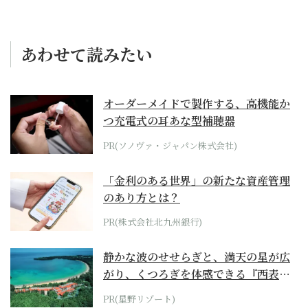
あわせて読みたい
オーダーメイドで製作する、高機能か
つ充電式の耳あな型補聴器
PR(ソノヴァ・ジャパン株式会社)
「金利のある世界」の新たな資産管理
のあり方とは？
PR(株式会社北九州銀行)
静かな波のせせらぎと、満天の星が広
がり、くつろぎを体感できる『西表島
ホテル by...
PR(星野リゾート)