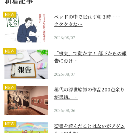
新着記事
NEW
ベッドの中で眠れず朝３時……｜
クタクタな…
2026/08/07
NEW
「事実」で動かす！ 部下からの報
告におけ…
2026/08/07
NEW
稀代の浮世絵師の作品200点余り
が集結。…
2026/08/06
NEW
聖書を読んだことはないがアダム