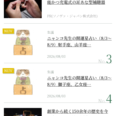
能かつ充電式の耳あな型補聴器
PR(ソノヴァ・ジャパン株式会社)
NEW
生活
ニャンコ先生の開運星占い（8/3～
8/9）射手座、山羊座…
2026/08/03
No.
NEW
生活
ニャンコ先生の開運星占い（8/3～
8/9）獅子座、乙女座…
2026/08/03
No.
創業から続く150余年の歴史を今