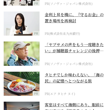
PR
PR(ソノヴァ・ジャパン株式会社)
金利上昇を機に、『守るお金』の
置き場所を再検討
PR
PR(株式会社北九州銀行)
「ヤブサメの声をもう一度聴きた
い」が補聴器チャレンジの後押し
に
PR
PR(ソノヴァ・ジャパン株式会社)
タヒチでしか味わえない、「海の
民」の記憶へとつながる旅
PR
PR(エア タヒチ ヌイ)
客室はすべて海側にあり、眼前に