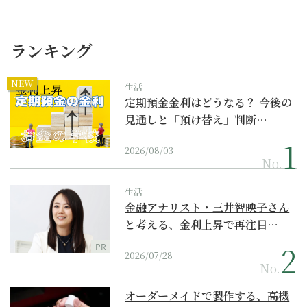
ランキング
NEW
生活
定期預金金利はどうなる？ 今後の
見通しと「預け替え」判断…
2026/08/03
No.
生活
金融アナリスト・三井智映子さん
と考える、金利上昇で再注目…
PR
2026/07/28
No.
オーダーメイドで製作する、高機