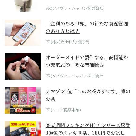
位モデル
PR(ソノヴァ・ジャパン株式会社)
「金利のある世界」の新たな資産管理
のあり方とは？
PR(株式会社北九州銀行)
オーダーメイドで製作する、高機能か
つ充電式の耳あな型補聴器
PR(ソノヴァ・ジャパン株式会社)
アマゾン1位「このお茶ガチです」噂の
お茶
PR(ハーブ健康本舗)
楽天週間ランキング1位！シリーズ累計
3億包のスッキリ茶。380円でお試し