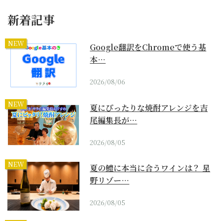
新着記事
NEW
Google翻訳をChromeで使う基
本…
2026/08/06
NEW
夏にぴったりな焼酎アレンジを吉
尾編集長が…
2026/08/05
NEW
夏の鱧に本当に合うワインは？ 星
野リゾー…
2026/08/05