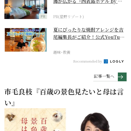
海が広がる『西表島ホテル by 星
野リゾート』
PR
PR(星野リゾート)
夏にぴったりな焼酎アレンジを吉
尾編集長がご紹介！公式YouTube
【まったりサラ...
趣味･教養
Recommended by
記事一覧へ
市毛良枝『百歳の景色見たいと母は言
い』