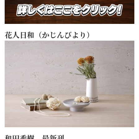
花人日和（かじんびより）
和田秀樹 最新刊