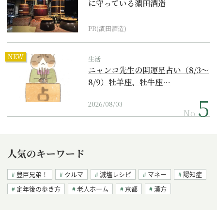
に守っている濵田酒造
PR(濵田酒造)
NEW
生活
ニャンコ先生の開運星占い（8/3～
8/9）牡羊座、牡牛座…
2026/08/03
No.
人気のキーワード
豊臣兄弟！
クルマ
減塩レシピ
マネー
認知症
定年後の歩き方
老人ホーム
京都
漢方