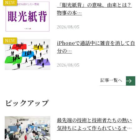
NEW
「眼光紙背」の意味、由来とは？
物事の本…
2026/08/05
NEW
iPhoneで通話中に雑音を消して自
分の…
2026/08/05
記事一覧へ
ピックアップ
最先端の技術と技術者たちの熱い
気持ちによって作られているオー
ダーメイド補聴器