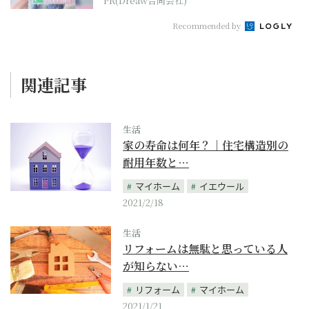
PR(Dreaw合同会社)
Recommended by
関連記事
生活
家の寿命は何年？｜住宅構造別の
耐用年数と…
マイホーム
イエウール
2021/2/18
生活
リフォームは無駄と思っている人
が知らない…
リフォーム
マイホーム
2021/1/21