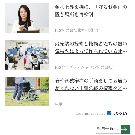
金利上昇を機に、『守るお金』の
置き場所を再検討
PR
PR(株式会社北九州銀行)
最先端の技術と技術者たちの熱い
気持ちによって作られているオー
ダーメイド補聴器
PR
PR(ソノヴァ・ジャパン株式会社)
脊柱管狭窄症の手術をしても痛み
がとれない｜親の終の棲家をどう
選ぶ？【２】
生活
Recommended by
記事一覧へ