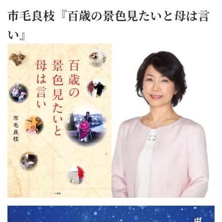
市毛良枝『百歳の景色見たいと母は言
い』