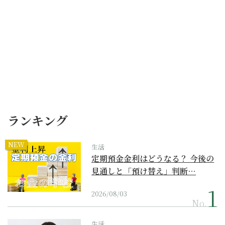
ランキング
NEW
生活
定期預金金利はどうなる？ 今後の
見通しと「預け替え」判断…
2026/08/03
No.
生活