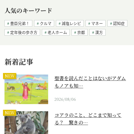
人気のキーワード
豊臣兄弟！
クルマ
減塩レシピ
マネー
認知症
定年後の歩き方
老人ホーム
京都
漢方
新着記事
NEW
聖書を読んだことはないがアダム
もノアも知…
2026/08/06
NEW
コアラのこと、どこまで知って
る？ 驚きの…