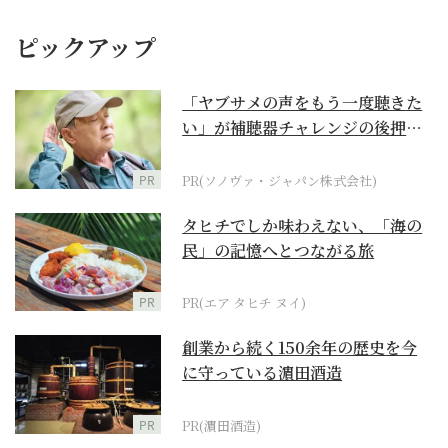
ピックアップ
「ヤブサメの声をもう一度聴きた
い」が補聴器チャレンジの後押し
に
PR
PR(ソノヴァ・ジャパン株式会社)
タヒチでしか味わえない、「海の
民」の記憶へとつながる旅
PR
PR(エア タヒチ ヌイ)
創業から続く150余年の歴史を今
に守っている濵田酒造
PR
PR(濵田酒造)