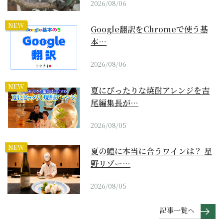
2026/08/06
NEW
Google翻訳をChromeで使う基
本…
2026/08/06
NEW
夏にぴったりな焼酎アレンジを吉
尾編集長が…
2026/08/05
NEW
夏の鱧に本当に合うワインは？ 星
野リゾー…
2026/08/05
記事一覧へ