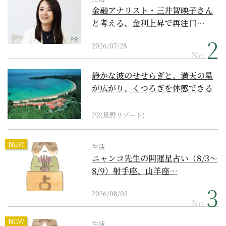
金融アナリスト・三井智映子さん
と考える、金利上昇で再注目…
PR
2026/07/28
No.
静かな波のせせらぎと、満天の星
が広がり、くつろぎを体感できる
『西表島ホテル by...
PR(星野リゾート)
NEW
生活
ニャンコ先生の開運星占い（8/3～
8/9）射手座、山羊座…
2026/08/03
No.
NEW
生活