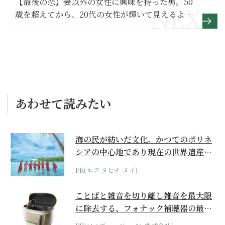
【最後の恋】妻以外の女性に興味を持った男。50
歳を超えてから、20代の女性が輝いて見えるよう
になり…～その1～
あわせて読みたい
海の民が紡いだ文化。かつてのポリネ
シアの中心地であり現在の世界遺産か
らみえてくる...
PR(エア タヒチ ヌイ)
ことばと雑音を切り離し雑音を最大限
に除去する、フォナック補聴器の最上
位モデル