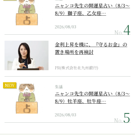
ニャンコ先生の開運星占い（8/3～
8/9）獅子座、乙女座…
2026/08/03
No.
金利上昇を機に、『守るお金』の
置き場所を再検討
PR(株式会社北九州銀行)
NEW
生活
ニャンコ先生の開運星占い（8/3～
8/9）牡羊座、牡牛座…
2026/08/03
No.