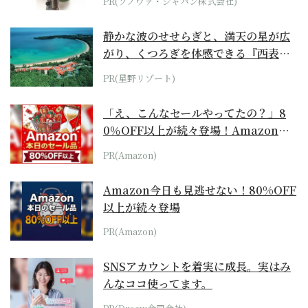
PR(ソノヴァ・ジャパン株式会社)
静かな波のせせらぎと、満天の星が広
がり、くつろぎを体感できる『西表島
ホテル by...
PR(星野リゾート)
「え、こんなセールやってたの？」8
0％OFF以上が続々登場！Amazonの
本気が...
PR(Amazon)
Amazon今日も見逃せない！80%OFF
以上が続々登場
PR(Amazon)
SNSアカウントを着実に成長。実はみ
んなココ使ってます。