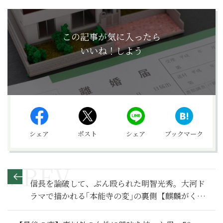
この記事が気に入ったら
いいね！しよう
シェア
ポスト
シェア
ブックマーク
信長を論破して、ぶん殴られた明智光秀。大河ド
ラマで描かれる｢本能寺の変｣の裏側【麒麟がくる
満喫リポート】