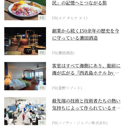
民」の記憶へとつながる旅
PR
PR(エア タヒチ ヌイ)
創業から続く150余年の歴史を今
に守っている濵田酒造
PR
PR(濵田酒造)
客室はすべて海側にあり、眼前に
海が広がる『西表島ホテル by 星
野リゾート』
PR
PR(星野リゾート)
最先端の技術と技術者たちの熱い
気持ちによって作られているオー
ダーメイド補聴器
PR
PR(ソノヴァ・ジャパン株式会社)