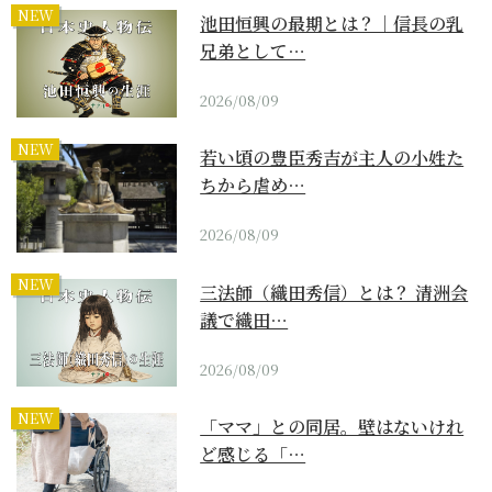
NEW
池田恒興の最期とは？｜信長の乳
兄弟として…
2026/08/09
NEW
若い頃の豊臣秀吉が主人の小姓た
ちから虐め…
2026/08/09
NEW
三法師（織田秀信）とは？ 清洲会
議で織田…
2026/08/09
NEW
「ママ」との同居。壁はないけれ
ど感じる「…