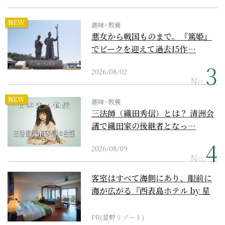
NEW
趣味･教養
悪女から戦国ものまで。『篤姫』
でピークを迎えて過去15作…
2026/08/02
No.
NEW
趣味･教養
三法師（織田秀信）とは？ 清洲会
議で織田家の後継者となっ…
2026/08/09
No.
客室はすべて海側にあり、眼前に
海が広がる『西表島ホテル by 星
野リゾート』
PR(星野リゾート)