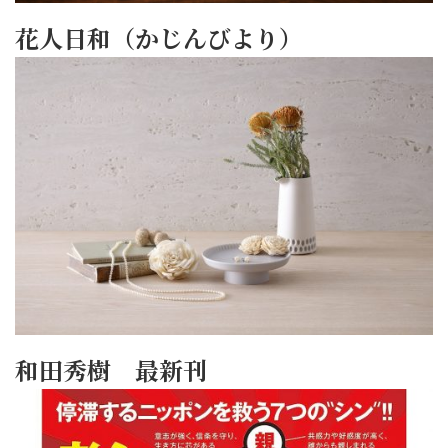
花人日和（かじんびより）
和田秀樹 最新刊