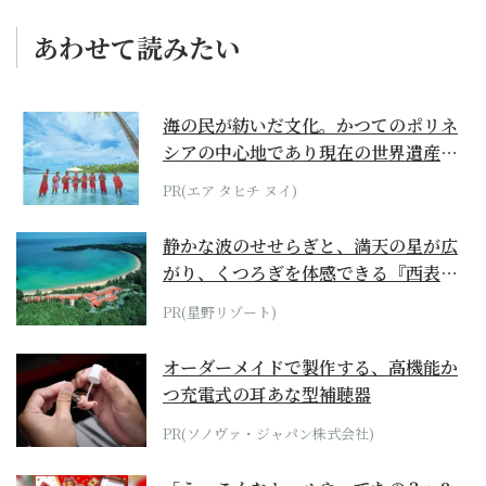
あわせて読みたい
海の民が紡いだ文化。かつてのポリネ
シアの中心地であり現在の世界遺産か
らみえてくる...
PR(エア タヒチ ヌイ)
静かな波のせせらぎと、満天の星が広
がり、くつろぎを体感できる『西表島
ホテル by...
PR(星野リゾート)
オーダーメイドで製作する、高機能か
つ充電式の耳あな型補聴器
PR(ソノヴァ・ジャパン株式会社)