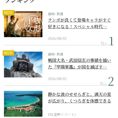
NEW
趣味･教養
テンポが良くて登場キャラがすぐ
好きになる！スペシャル時代…
2026/08/02
No.
NEW
趣味･教養
戦国大名・武田信玄の事績を描い
た『甲陽軍鑑』が国を滅ぼす…
2026/08/02
No.
静かな波のせせらぎと、満天の星
が広がり、くつろぎを体感できる
『西表島ホテル by...
PR(星野リゾート)