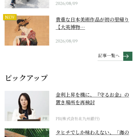
2026/08/09
NEW
貴重な日本美術作品が初の里帰り
【大英博物…
2026/08/09
記事一覧へ
ピックアップ
金利上昇を機に、『守るお金』の
置き場所を再検討
PR
PR(株式会社北九州銀行)
タヒチでしか味わえない、「海の