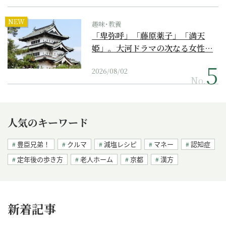
NEW
趣味･教養
「卑弥呼」「藤原薬子」「満天
姫」。大河ドラマの次なる女性…
2026/08/02
No.
人気のキーワード
豊臣兄弟！
クルマ
減塩レシピ
マネー
認知症
定年後の歩き方
老人ホーム
京都
漢方
新着記事