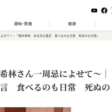
趣味･教養
健康
によせて～｜『樹木希林 ある日の遺言 食べるのも日常 死ぬのも日常』
希林さん一周忌によせて～｜
言 食べるのも日常 死ぬの