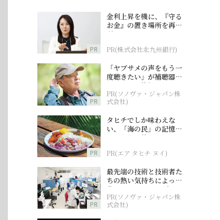
金利上昇を機に、『守る
お金』の置き場所を再検
討
PR
PR(株式会社北九州銀行)
「ヤブサメの声をもう一
度聴きたい」が補聴器チ
ャレンジの後押しに
PR(ソノヴァ・ジャパン株
PR
式会社)
タヒチでしか味わえな
い、「海の民」の記憶へ
とつながる旅
PR
PR(エア タヒチ ヌイ)
最先端の技術と技術者た
ちの熱い気持ちによって
作られているオーダーメ
PR(ソノヴァ・ジャパン株
イド補聴器
PR
式会社)