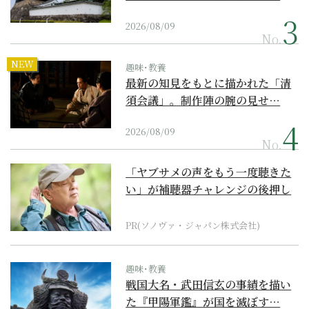
2026/08/09
No.
NEW
趣味･教養
最新の知見をもとに描かれた「清
須会議」。制作陣の腕の見せ…
2026/08/09
No.
「ヤブサメの声をもう一度聴きた
い」が補聴器チャレンジの後押し
に
PR(ソノヴァ・ジャパン株式会社)
趣味･教養
戦国大名・武田信玄の事績を描い
た『甲陽軍鑑』が国を滅ぼす…