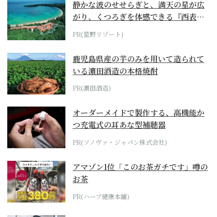
静かな波のせせらぎと、満天の星が広
がり、くつろぎを体感できる『西表島
ホテル by...
PR(星野リゾート)
鹿児島県産の芋のみを用いて造られて
いる濵田酒造の本格焼酎
PR(濵田酒造)
オーダーメイドで製作する、高機能か
つ充電式の耳あな型補聴器
PR(ソノヴァ・ジャパン株式会社)
アマゾン1位「このお茶ガチです」噂の
お茶
PR(ハーブ健康本舗)