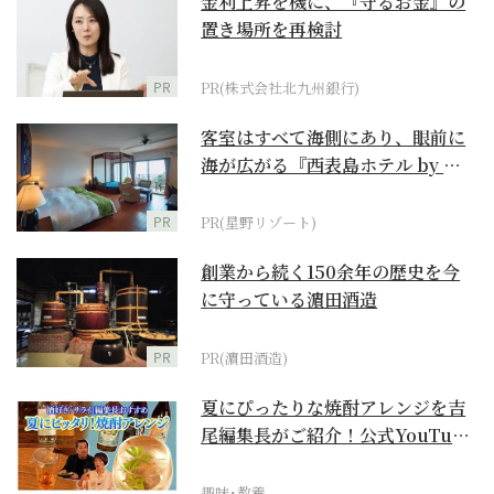
金利上昇を機に、『守るお金』の
置き場所を再検討
PR
PR(株式会社北九州銀行)
客室はすべて海側にあり、眼前に
海が広がる『西表島ホテル by 星
野リゾート』
PR
PR(星野リゾート)
創業から続く150余年の歴史を今
に守っている濵田酒造
PR
PR(濵田酒造)
夏にぴったりな焼酎アレンジを吉
尾編集長がご紹介！公式YouTube
【まったりサラ...
趣味･教養