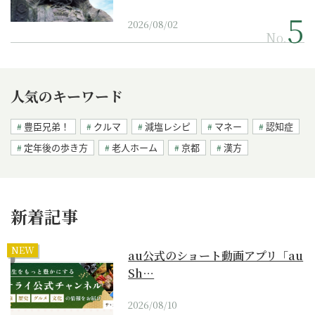
2026/08/02
No.
人気のキーワード
豊臣兄弟！
クルマ
減塩レシピ
マネー
認知症
定年後の歩き方
老人ホーム
京都
漢方
新着記事
NEW
au公式のショート動画アプリ「au
Sh…
2026/08/10