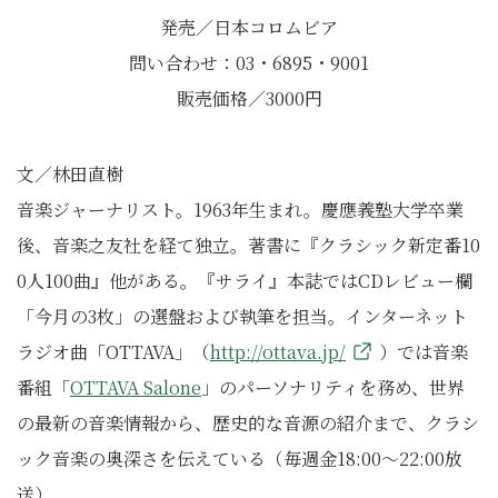
発売／日本コロムビア
問い合わせ：03・6895・9001
販売価格／3000円
文／林田直樹
音楽ジャーナリスト。1963年生まれ。慶應義塾大学卒業
後、音楽之友社を経て独立。著書に『クラシック新定番10
0人100曲』他がある。『サライ』本誌ではCDレビュー欄
「今月の3枚」の選盤および執筆を担当。インターネット
ラジオ曲「OTTAVA」（
http://ottava.jp/
）では音楽
番組「
OTTAVA Salone
」のパーソナリティを務め、世界
の最新の音楽情報から、歴史的な音源の紹介まで、クラシ
ック音楽の奥深さを伝えている（毎週金18:00～22:00放
送）