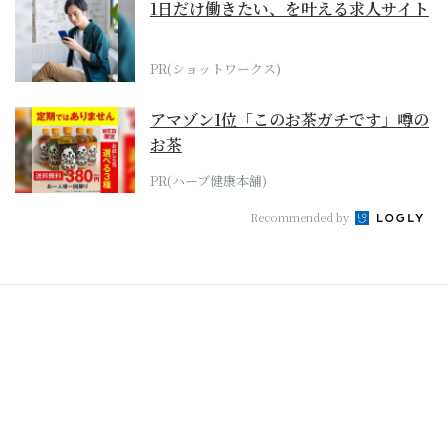
1日だけ働きたい、を叶える求人サイト
PR(ショットワークス)
アマゾン1位「このお茶ガチです」噂の
お茶
PR(ハーブ健康本舗)
Recommended by