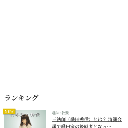
ランキング
NEW
趣味･教養
三法師（織田秀信）とは？ 清洲会
議で織田家の後継者となっ…