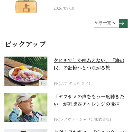
2026/08/10
記事一覧へ
ピックアップ
タヒチでしか味わえない、「海の
民」の記憶へとつながる旅
PR
PR(エア タヒチ ヌイ)
「ヤブサメの声をもう一度聴きた
い」が補聴器チャレンジの後押し
に
PR
PR(ソノヴァ・ジャパン株式会社)