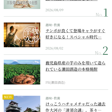
2026/08/09
No.
趣味･教養
テンポが良くて登場キャラがすぐ
好きになる！スペシャル時代…
2026/08/02
No.
鹿児島県産の芋のみを用いて造ら
れている濵田酒造の本格焼酎
PR(濵田酒造)
NEW
趣味･教養
けっこうハチャメチャだった過去
作大河の「清須会議」。茶々…