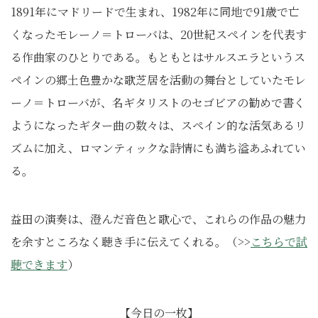
1891年にマドリードで生まれ、1982年に同地で91歳で亡
くなったモレーノ＝トローバは、20世紀スペインを代表す
る作曲家のひとりである。もともとはサルスエラというス
ペインの郷土色豊かな歌芝居を活動の舞台としていたモレ
ーノ＝トローバが、名ギタリストのセゴビアの勧めで書く
ようになったギター曲の数々は、スペイン的な活気あるリ
ズムに加え、ロマンティックな詩情にも満ち溢あふれてい
る。
益田の演奏は、澄んだ音色と歌心で、これらの作品の魅力
を余すところなく聴き手に伝えてくれる。
（>>
こちらで試
聴できます
）
【今日の一枚】