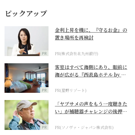
ピックアップ
金利上昇を機に、『守るお金』の
置き場所を再検討
PR
PR(株式会社北九州銀行)
客室はすべて海側にあり、眼前に
海が広がる『西表島ホテル by 星
野リゾート』
PR
PR(星野リゾート)
「ヤブサメの声をもう一度聴きた
い」が補聴器チャレンジの後押し
に
PR
PR(ソノヴァ・ジャパン株式会社)