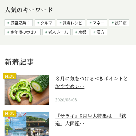
人気のキーワード
豊臣兄弟！
クルマ
減塩レシピ
マネー
認知症
定年後の歩き方
老人ホーム
京都
漢方
新着記事
NEW
８月に気をつけるべきポイントと
おすすめレ…
2026/08/08
NEW
『サライ』9月号大特集は「『鉄
道』大図鑑…