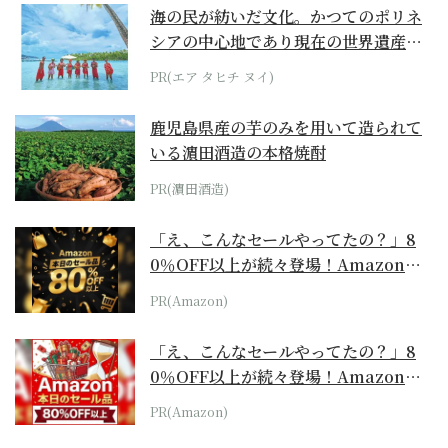
海の民が紡いだ文化。かつてのポリネ
シアの中心地であり現在の世界遺産か
らみえてくる...
PR(エア タヒチ ヌイ)
鹿児島県産の芋のみを用いて造られて
いる濵田酒造の本格焼酎
PR(濵田酒造)
「え、こんなセールやってたの？」8
0％OFF以上が続々登場！Amazonの
本気が...
PR(Amazon)
「え、こんなセールやってたの？」8
0％OFF以上が続々登場！Amazonの
本気が...
PR(Amazon)