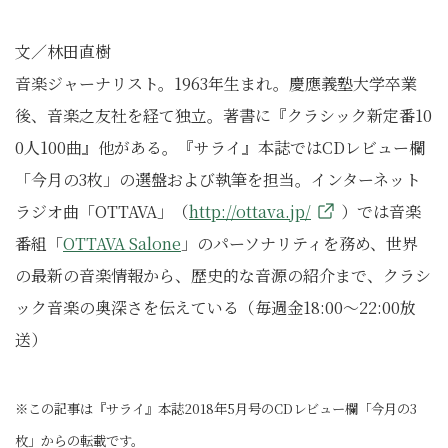
文／林田直樹
音楽ジャーナリスト。1963年生まれ。慶應義塾大学卒業
後、音楽之友社を経て独立。著書に『クラシック新定番10
0人100曲』他がある。『サライ』本誌ではCDレビュー欄
「今月の3枚」の選盤および執筆を担当。インターネット
ラジオ曲「OTTAVA」（
http://ottava.jp/
）では音楽
番組「
OTTAVA Salone
」のパーソナリティを務め、世界
の最新の音楽情報から、歴史的な音源の紹介まで、クラシ
ック音楽の奥深さを伝えている（毎週金18:00～22:00放
送）
※この記事は『サライ』本誌2018年5月号のCDレビュー欄「今月の3
枚」からの転載です。