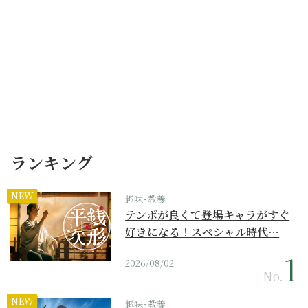
ランキング
NEW
趣味･教養
テンポが良くて登場キャラがすぐ
好きになる！スペシャル時代…
2026/08/02
No.
NEW
趣味･教養