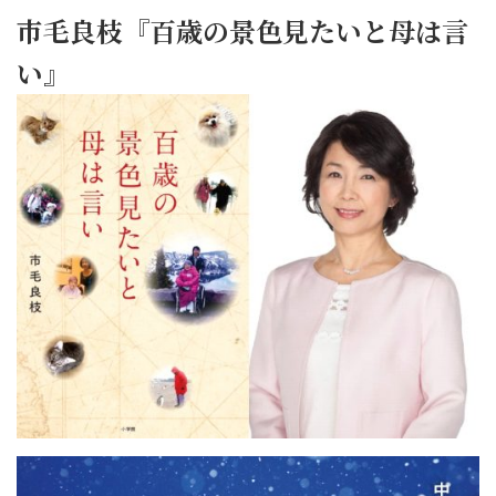
市毛良枝『百歳の景色見たいと母は言
い』