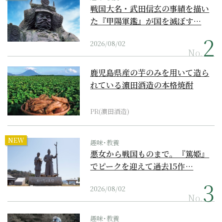
戦国大名・武田信玄の事績を描い
た『甲陽軍鑑』が国を滅ぼす…
2026/08/02
No.
鹿児島県産の芋のみを用いて造ら
れている濵田酒造の本格焼酎
PR(濵田酒造)
NEW
趣味･教養
悪女から戦国ものまで。『篤姫』
でピークを迎えて過去15作…
2026/08/02
No.
趣味･教養