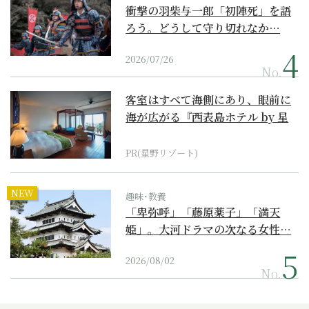
衝撃の羽柴与一郎「初陣死」を語
ろう。どうして守り切れなか…
2026/07/26
No.
客室はすべて海側にあり、眼前に
海が広がる『西表島ホテル by 星
野リゾート』
PR(星野リゾート)
NEW
趣味･教養
「卑弥呼」「藤原薬子」「満天
姫」。大河ドラマの次なる女性…
2026/08/02
No.