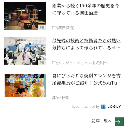
創業から続く150余年の歴史を今
に守っている濵田酒造
PR
PR(濵田酒造)
最先端の技術と技術者たちの熱い
気持ちによって作られているオー
ダーメイド補聴器
PR
PR(ソノヴァ・ジャパン株式会社)
夏にぴったりな焼酎アレンジを吉
尾編集長がご紹介！公式YouTube
【まったりサラ...
趣味･教養
Recommended by
記事一覧へ