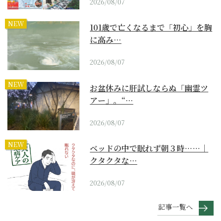
2026/08/07
NEW
101歳で亡くなるまで「初心」を胸
に高み…
2026/08/07
NEW
お盆休みに肝試しならぬ「幽霊ツ
アー」。“…
2026/08/07
NEW
ベッドの中で眠れず朝３時……｜
クタクタな…
2026/08/07
記事一覧へ