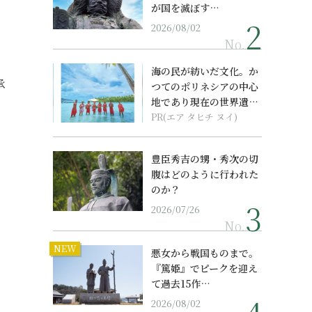
が国を滅ぼす…
、
2026/08/02
No.
海の民が紡いだ文化。か
承
つてのポリネシアの中心
地であり現在の世界遺産
からみえてくる...
PR(エア タヒチ ヌイ)
豊臣秀吉の甥・秀次の切
腹はどのように行われた
のか？
2026/07/26
No.
NEW
悪女から戦国ものまで。
『篤姫』でピークを迎え
て過去15作…
2026/08/02