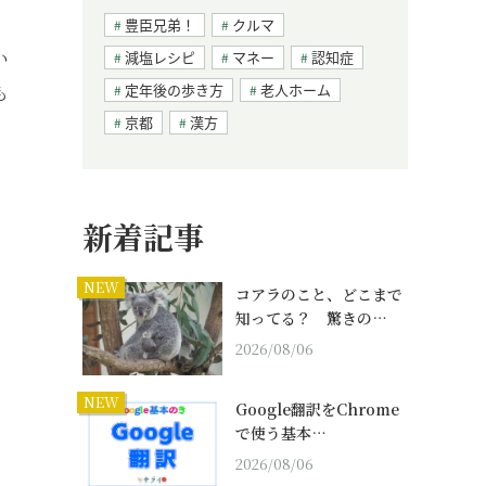
豊臣兄弟！
クルマ
い
減塩レシピ
マネー
認知症
定年後の歩き方
老人ホーム
も
京都
漢方
新着記事
NEW
コアラのこと、どこまで
知ってる？ 驚きの…
2026/08/06
NEW
Google翻訳をChrome
で使う基本…
2026/08/06