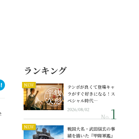
ランキング
NEW
テンポが良くて登場キャ
ラがすぐ好きになる！ス
ペシャル時代…
2026/08/02
学
No.
NEW
戦国大名・武田信玄の事
績を描いた『甲陽軍鑑』