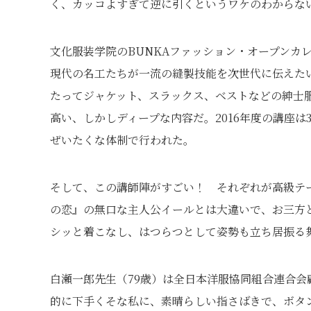
く、カッコよすぎて逆に引くというワケのわからな
文化服装学院のBUNKAファッション・オープンカ
現代の名工たちが一流の縫製技能を次世代に伝えたい
たってジャケット、スラックス、ベストなどの紳士
高い、しかしディープな内容だ。2016年度の講座は
ぜいたくな体制で行われた。
そして、この講師陣がすごい！ それぞれが高級テ
の恋』の無口な主人公イールとは大違いで、お三方
シッと着こなし、はつらつとして姿勢も立ち居振る
白瀬一郎先生（79歳）は全日本洋服協同組合連合
的に下手くそな私に、素晴らしい指さばきで、ボタ