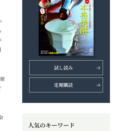
や
わ
が
超
試し読み
て屋
定期購読
ビ
命
人気のキーワード