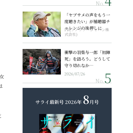
No.
「ヤブサメの声をもう一
度聴きたい」が補聴器チ
ャレンジの後押しに
PR(ソノヴァ・ジャパン株
式会社)
衝撃の羽柴与一郎「初陣
死」を語ろう。どうして
守り切れなか…
2026/07/26
女
No.
は
8
。
サライ最新号
2026年
月号
靴