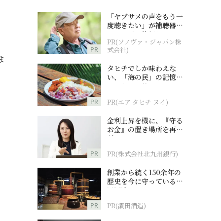
「ヤブサメの声をもう一
度聴きたい」が補聴器チ
ャレンジの後押しに
PR(ソノヴァ・ジャパン株
PR
式会社)
ま
タヒチでしか味わえな
い、「海の民」の記憶へ
とつながる旅
PR
PR(エア タヒチ ヌイ)
金利上昇を機に、『守る
お金』の置き場所を再検
討
PR
PR(株式会社北九州銀行)
創業から続く150余年の
歴史を今に守っている濵
田酒造
PR
PR(濵田酒造)