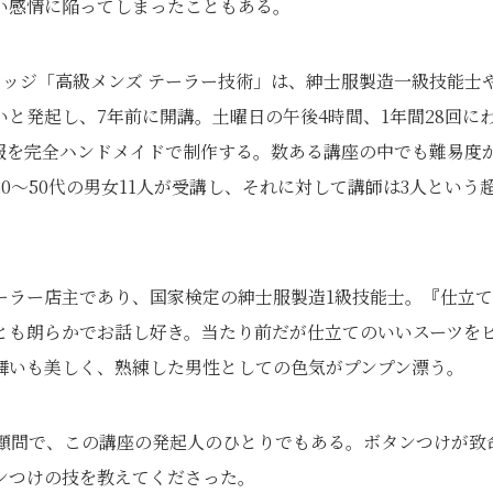
い感情に陥ってしまったこともある。
レッジ「高級メンズ テーラー技術」は、紳士服製造一級技能士
と発起し、7年前に開講。土曜日の午後4時間、1年間28回に
服を完全ハンドメイドで制作する。数ある講座の中でも難易度
30～50代の男女11人が受講し、それに対して講師は3人という
ーラー店主であり、国家検定の紳士服製造1級技能士。『仕立
とも朗らかでお話し好き。当たり前だが仕立てのいいスーツを
舞いも美しく、熟練した男性としての色気がプンプン漂う。
会顧問で、この講座の発起人のひとりでもある。ボタンつけが致
ンつけの技を教えてくださった。