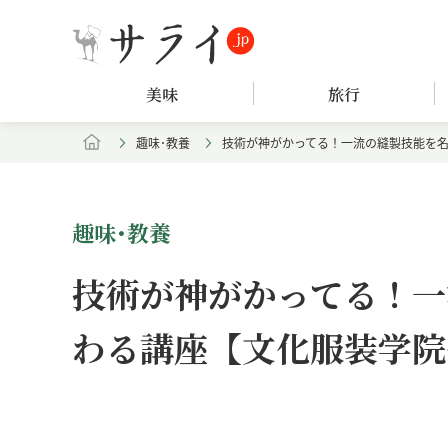
美味
旅行
趣味･教養
技術が神がかってる！一流の縫製技能を
趣味･教養
技術が神がかってる！一
わる講座【文化服装学院
Loaded
:
/
Unmute
7.94%