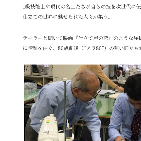
1級技能士や現代の名工たちが自らの技を次世代に伝
仕立ての世界に魅せられた人々が集う。
テーラーと聞いて映画『仕立て屋の恋』のような屈
に情熱を注ぐ、80歳前後（“アラ80”）の熱い匠た