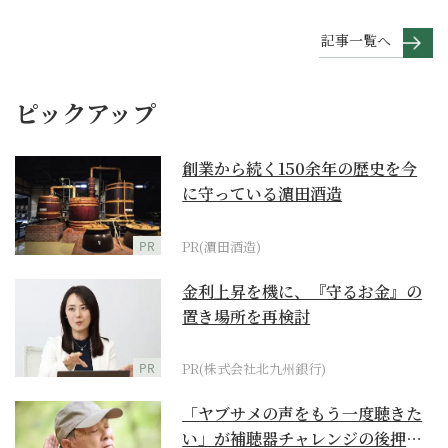
記事一覧へ
ピックアップ
創業から続く150余年の歴史を今
に守っている濵田酒造
PR
PR(濵田酒造)
金利上昇を機に、『守るお金』の
置き場所を再検討
PR
PR(株式会社北九州銀行)
「ヤブサメの声をもう一度聴きた
い」が補聴器チャレンジの後押し