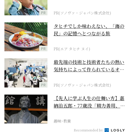
に
PR
PR(ソノヴァ・ジャパン株式会社)
タヒチでしか味わえない、「海の
民」の記憶へとつながる旅
PR
PR(エア タヒチ ヌイ)
最先端の技術と技術者たちの熱い
気持ちによって作られているオー
ダーメイド補聴器
PR
PR(ソノヴァ・ジャパン株式会社)
【先人に学ぶ人生の仕舞い方】嘉
納治五郎・77歳没「精力善用、自
他共栄」
趣味･教養
Recommended by