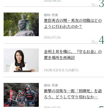
2026/08/02
No.
趣味･教養
豊臣秀吉の甥・秀次の切腹はどの
ように行われたのか？
2026/07/26
No.
金利上昇を機に、『守るお金』の
置き場所を再検討
PR(株式会社北九州銀行)
趣味･教養
衝撃の羽柴与一郎「初陣死」を語
ろう。どうして守り切れなか…
2026/07/26