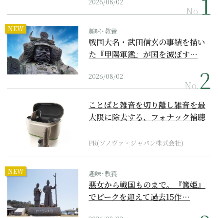
2026/08/02
No.
NEW
趣味･教養
戦国大名・武田信玄の事績を描い
た『甲陽軍鑑』が国を滅ぼす…
2026/08/02
No.
ことばと雑音を切り離し雑音を最
大限に除去する、フォナック補聴
器の最上位モデル
PR(ソノヴァ・ジャパン株式会社)
NEW
趣味･教養
悪女から戦国ものまで。『篤姫』
でピークを迎えて過去15作…