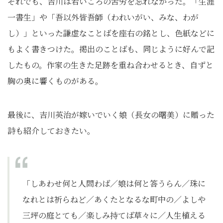
それでも、吉川は若いころの苦労を忘れなかった。「生涯
一書生」や「吾以外皆吾師（われいがい、みな、わが
し）」といった謙虚なことばを座右の銘とし、色紙などに
もよく書きつけた。掲出のことばも、同じように好んで記
したもの。作家の生きた足跡を重ね合わせるとき、自ずと
胸の奥に響くものがある。
最後に、吉川英治が嫁いでいく娘（長女の曙美）に贈った
詩も紹介しておきたい。
「しあわせ何と人問わば／娘は何と答うらん／珠に
なれとは祈らねど／あくたとなるな町中の／よしや
三坪の庭とても／楽しみ持てば草々に／人生植える