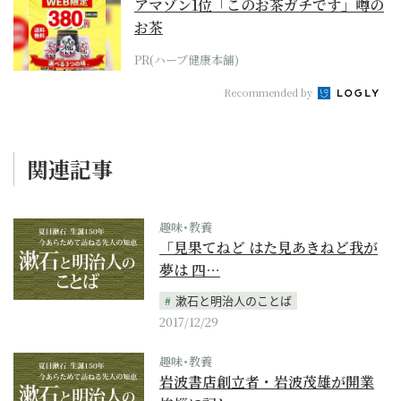
アマゾン1位「このお茶ガチです」噂の
お茶
PR(ハーブ健康本舗)
Recommended by
関連記事
趣味･教養
「見果てねど はた見あきねど我が
夢は 四…
漱石と明治人のことば
2017/12/29
趣味･教養
岩波書店創立者・岩波茂雄が開業