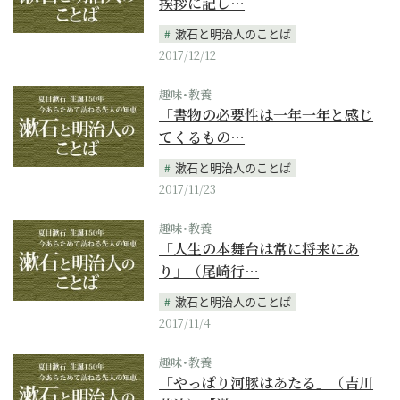
挨拶に記し…
漱石と明治人のことば
2017/12/12
趣味･教養
「書物の必要性は一年一年と感じ
てくるもの…
漱石と明治人のことば
2017/11/23
趣味･教養
「人生の本舞台は常に将来にあ
り」（尾崎行…
漱石と明治人のことば
2017/11/4
趣味･教養
「やっぱり河豚はあたる」（吉川