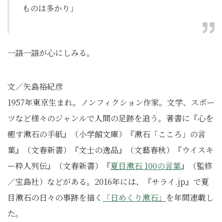
ものは多かり」
一語一語が心にしみる。
文／矢島裕紀彦
1957年東京生まれ。ノンフィクション作家。文学、スポー
ツなど様々のジャンルで人間の足跡を追う。著書に『心を
癒す漱石の手紙』（小学館文庫）『漱石「こころ」の言
葉』（文春新書）『文士の逸品』（文藝春秋）『ウイスキ
ー粋人列伝』（文春新書）『
夏目漱石 100の言葉
』（監修
／宝島社）などがある。2016年には、『サライ.jp』で夏
目漱石の日々の事跡を描く
「日めくり漱石」
を年間連載し
た。