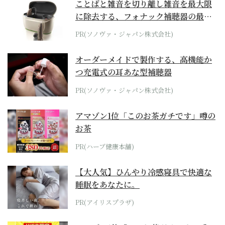
ことばと雑音を切り離し雑音を最大限
に除去する、フォナック補聴器の最上
位モデル
PR(ソノヴァ・ジャパン株式会社)
オーダーメイドで製作する、高機能か
つ充電式の耳あな型補聴器
PR(ソノヴァ・ジャパン株式会社)
アマゾン1位「このお茶ガチです」噂の
お茶
PR(ハーブ健康本舗)
【大人気】ひんやり冷感寝具で快適な
睡眠をあなたに。
PR(アイリスプラザ)